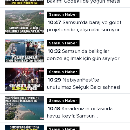
bakım! Gödekli’de yoğun mesai
Samsun Haber
10:47
Samsun’da baraj ve gölet
projelerinde çalışmalar sürüyor
Samsun Haber
10:32
Samsun’da balıkçılar
denize açılmak için gün sayıyor
Samsun Haber
10:29
NebiyanFest’te
unutulmaz Selçuk Balcı sahnesi
Samsun Haber
10:18
Karadeniz’in ortasında
havuz keyfi: Samsun
sahillerindeki koylar ilgi görüyor
Samsun Haber