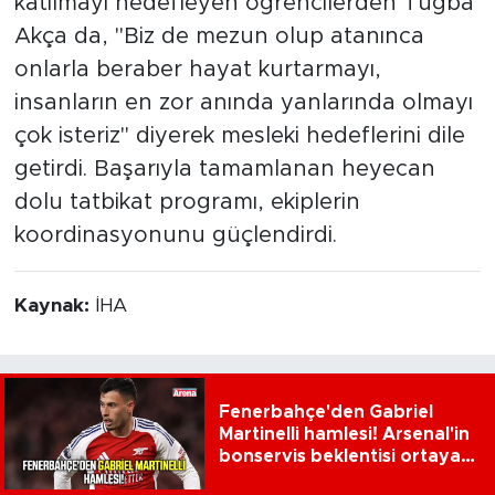
katılmayı hedefleyen öğrencilerden Tuğba
Akça da, "Biz de mezun olup atanınca
onlarla beraber hayat kurtarmayı,
insanların en zor anında yanlarında olmayı
çok isteriz" diyerek mesleki hedeflerini dile
getirdi. Başarıyla tamamlanan heyecan
dolu tatbikat programı, ekiplerin
koordinasyonunu güçlendirdi.
Kaynak:
İHA
Fenerbahçe'den Gabriel
Martinelli hamlesi! Arsenal'in
bonservis beklentisi ortaya
çıktı