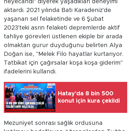
heyecandı" diyerek yaşadıkları deneyimi
aktardı. 2021 yılında Batı Karadeniz'de
yaşanan sel felaketinde ve 6 Şubat
2023'teki asrın felaketi depremlerde aktif
tahliye görevleri üstlenen ekiple bir arada
olmaktan gurur duyduğunu belirten Alya
Doğan ise, "Melek Filo hayatlar kurtarıyor.
Tatbikat için çağırsalar koşa koşa giderim"
ifadelerini kullandı.
Hatay'da 8 bin 500
konut için kura çekildi
Mezuniyet sonrası sağlık ordusuna