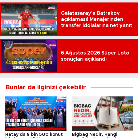
Galatasaray'a Batrakov
açıklaması! Menajerinden
transfer iddialarına net yanıt
6 Ağustos 2026 Süper Loto
sonuçları açıklandı
Bunlar da ilginizi çekebilir
Hatay'da 8 bin 500 konut
Bigbag Nedir, Hangi