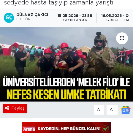
sedyede hasta taşıyıp zamanla yarıştı.
GÜLNAZ ÇAKICI
15.05.2026 - 23:58
16.05.2026 - 00:
EDITÖR
YAYINLANMA
GÜNCELLEME
Paylaş
-
+
A
A