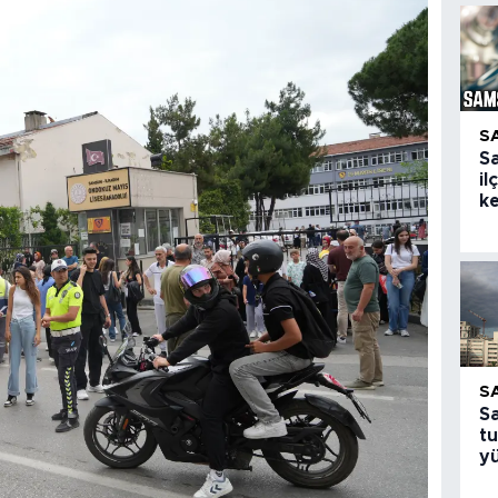
S
S
il
ke
S
S
tu
yü