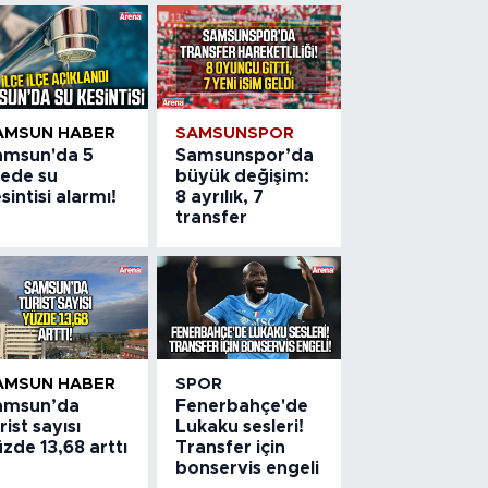
AMSUN HABER
SAMSUNSPOR
amsun'da 5
Samsunspor’da
çede su
büyük değişim:
sintisi alarmı!
8 ayrılık, 7
transfer
AMSUN HABER
SPOR
amsun’da
Fenerbahçe'de
rist sayısı
Lukaku sesleri!
zde 13,68 arttı
Transfer için
bonservis engeli