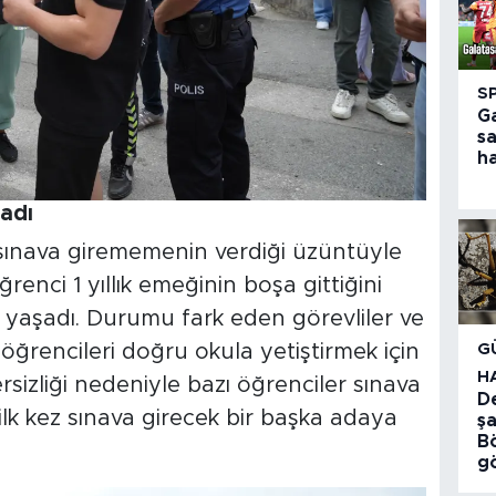
S
G
s
h
adı
 sınava girememenin verdiği üzüntüyle
renci 1 yıllık emeğinin boşa gittiğini
ı yaşadı. Durumu fark eden görevliler ve
G
e öğrencileri doğru okula yetiştirmek için
H
sizliği nedeniyle bazı öğrenciler sınava
D
 ilk kez sınava girecek bir başka adaya
şa
Bö
g