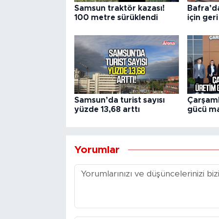
Samsun traktör kazası!
Bafra’d
100 metre sürüklendi
için ger
Samsun’da turist sayısı
Çarşamb
yüzde 13,68 arttı
gücü ma
Yorumlar