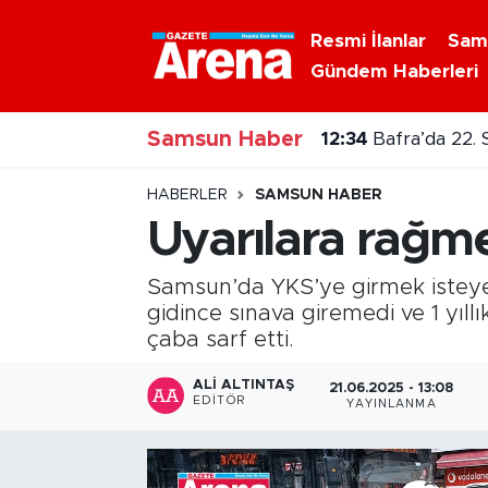
Resmi İlanlar
Sam
Gündem Haberleri
Nöbetçi Eczaneler
12:34
Bafra’da 22. 
Samsun Haber
Hava Durumu
12:23
Samsun'da 5 i
Samsun Namaz Vakitleri
HABERLER
SAMSUN HABER
Uyarılara rağmen
Trafik Durumu
Samsun’da YKS’ye girmek isteyen 
Süper Lig Puan Durumu ve Fikstür
gidince sınava giremedi ve 1 yıllı
çaba sarf etti.
Tüm Manşetler
ALI ALTINTAŞ
21.06.2025 - 13:08
EDITÖR
YAYINLANMA
Son Dakika Haberleri
Haber Arşivi