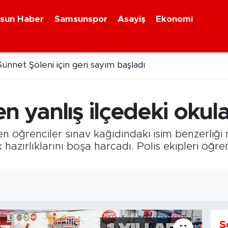
sun Haber
Samsunspor
Asayiş
Ekonomi
Sünnet Şöleni için geri sayım başladı
lçede su kesintisi alarmı!
 yanlış ilçedeki okula 
öğrenciler sınav kağıdındaki isim benzerliği n
k hazırlıklarını boşa harcadı. Polis ekipleri öğre
S