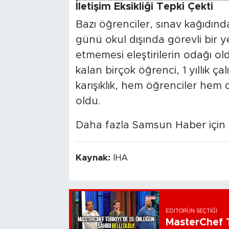
İletişim Eksikliği Tepki Çekti
Bazı öğrenciler, sınav kağıdınd
günü okul dışında görevli bir ye
etmemesi eleştirilerin odağı ol
kalan birçok öğrenci, 1 yıllık 
karışıklık, hem öğrenciler hem
oldu.
Daha fazla Samsun Haber için tı
Kaynak:
İHA
EDITÖRÜN SEÇTIĞI
MasterChef T