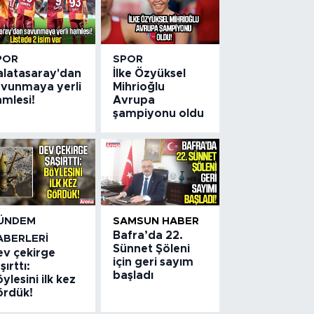
POR
SPOR
alatasaray'dan
İlke Özyüksel
avunmaya yerli
Mihrioğlu
amlesi!
Avrupa
şampiyonu oldu
ÜNDEM
SAMSUN HABER
Bafra’da 22.
ABERLERI
Sünnet Şöleni
ev çekirge
için geri sayım
şırttı:
başladı
ylesini ilk kez
ördük!