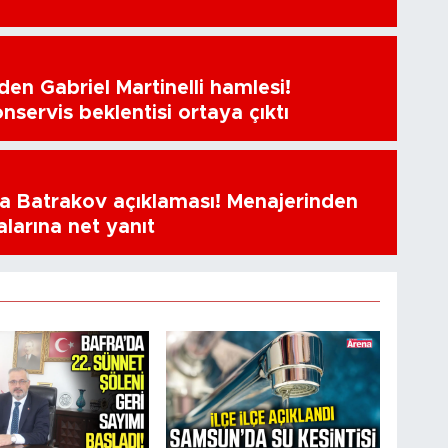
en Gabriel Martinelli hamlesi!
nservis beklentisi ortaya çıktı
a Batrakov açıklaması! Menajerinden
alarına net yanıt