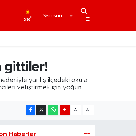
Samsun
°
28
gittiler!
edeniyle yanlış ilçedeki okula
ncileri yetiştirmek için yoğun
-
+
A
A
on Haberler