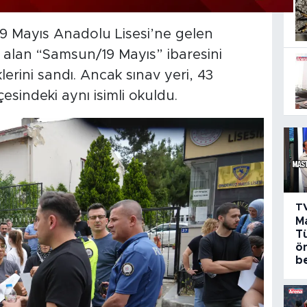
19 Mayıs Anadolu Lisesi’ne gelen
r alan “Samsun/19 Mayıs” ibaresini
erini sandı. Ancak sınav yeri, 43
çesindeki aynı isimli okuldu.
T
M
Tü
ö
be