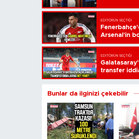
EDITÖRÜN SEÇTIĞI
Fenerbahçe'd
Arsenal'in bo
EDITÖRÜN SEÇTIĞI
Galatasaray'
transfer iddi
Bunlar da ilginizi çekebilir