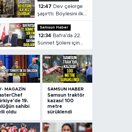
12:47
Dev çekirge
şaşırttı: Böylesini ilk
kez gördük!
Samsun Haber
12:34
Bafra’da 22.
Sünnet Şöleni için
geri sayım başladı
V- MAGAZIN
SAMSUN HABER
asterChef
Samsun traktör
rkiye’de 19.
kazası! 100
nlüğün sahibi
metre
lli oldu
sürüklendi