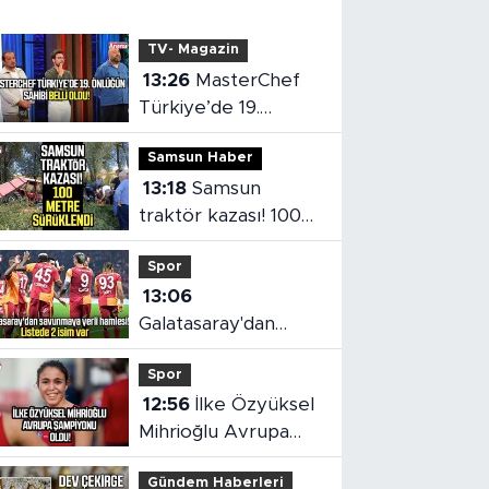
TV- Magazin
13:26
MasterChef
Türkiye’de 19.
önlüğün sahibi belli
Samsun Haber
oldu
13:18
Samsun
traktör kazası! 100
metre sürüklendi
Spor
13:06
Galatasaray'dan
savunmaya yerli
Spor
hamlesi!
12:56
İlke Özyüksel
Mihrioğlu Avrupa
şampiyonu oldu
Gündem Haberleri