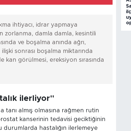
A
S
il
u
o
çıkma ihtiyacı, idrar yapmaya
 zorlanma, damla damla, kesintili
ırasında ve boşalma anında ağrı,
 ilişki sonrası boşalma miktarında
e kan görülmesi, ereksiyon sırasında
alık ilerliyor"
a tanı almış olmasına rağmen rutin
prostat kanserinin tedavisi geciktiğinin
 bu durumlarda hastalığın ilerlemeye