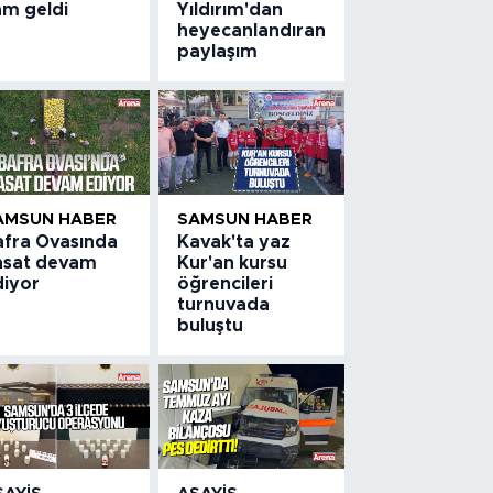
am geldi
Yıldırım'dan
heyecanlandıran
paylaşım
AMSUN HABER
SAMSUN HABER
afra Ovasında
Kavak'ta yaz
asat devam
Kur'an kursu
diyor
öğrencileri
turnuvada
buluştu