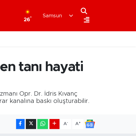
Samsun
°
26
en tanı hayati
manı Opr. Dr. İdris Kıvanç
r kanalına baskı oluşturabilir.
-
+
A
A