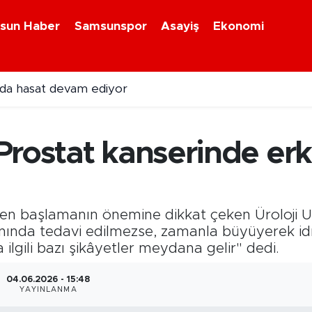
sun Haber
Samsunspor
Asayiş
Ekonomi
nda hasat devam ediyor
rostat kanserinde erk
en başlamanın önemine dikkat çeken Üroloji Uz
ında tedavi edilmezse, zamanla büyüyerek idra
ilgili bazı şikâyetler meydana gelir" dedi.
04.06.2026 - 15:48
YAYINLANMA