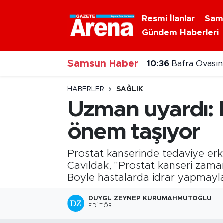
Resmi İlanlar
Sam
Gündem Haberleri
Nöbetçi Eczaneler
Samsun Haber
Hava Durumu
10:36
Bafra Ovası
Samsun Namaz Vakitleri
HABERLER
SAĞLIK
Uzman uyardı: P
Trafik Durumu
önem taşıyor
Süper Lig Puan Durumu ve Fikstür
Prostat kanserinde tedaviye erk
Tüm Manşetler
Cavıldak, "Prostat kanseri zaman
Böyle hastalarda idrar yapmayla 
Son Dakika Haberleri
DUYGU ZEYNEP KURUMAHMUTOĞLU
EDITÖR
Haber Arşivi