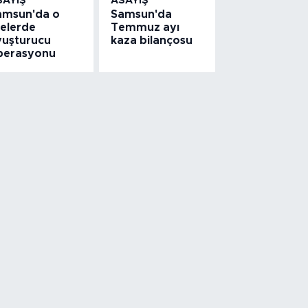
SAYIŞ
ASAYIŞ
amsun'da o
Samsun'da
çelerde
Temmuz ayı
yuşturucu
kaza bilançosu
perasyonu