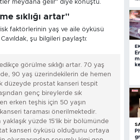
yetler meydana gelir" diye konuştu.
me sıklığı artar"
sk faktörlerinin yaş ve aile öyküsü
avıldak, şu bilgileri paylaştı:
E
E
ma
edikçe görülme sıklığı artar. 70 yaş
ke
inde, 90 yaş üzerindekilerin de hemen
 düzeyde prostat kanseri tespit
aşından genç bireylerde sık
n erken teşhis için 50 yaşın
kanseri taraması önerilmektedir.
n yaklaşık yüzde 15'lik bir bölümünde
S
ostat kanseri öyküsü olduğunu ortaya
Ph
g