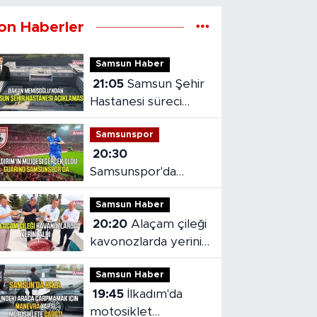
on Haberler
Samsun Haber
21:05
Samsun Şehir
Hastanesi süreci
masaya yatırıldı
Samsunspor
20:30
Samsunspor'da
Gabriele dönemi
Samsun Haber
başladı
20:20
Alaçam çileği
kavonozlarda yerini
aldı
Samsun Haber
19:45
İlkadım'da
motosiklet