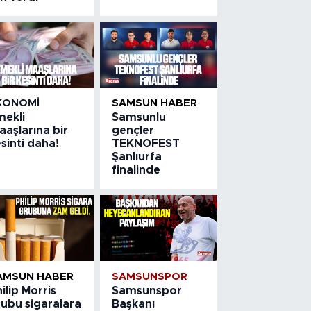
KONOMI
SAMSUN HABER
mekli
Samsunlu
aşlarına bir
gençler
sinti daha!
TEKNOFEST
Şanlıurfa
finalinde
AMSUN HABER
SAMSUNSPOR
ilip Morris
Samsunspor
rubu sigaralara
Başkanı