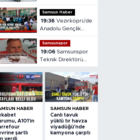
kazasında sürücü
Samsun Haber
yaralandı
19:36
Vezirköprü'de
Anadolu Gençlik
Derneği'nin yeni
Samsunspor
hizmet binası açıldı
19:06
Samsunspor
Teknik Direktörü
Fink'ten yeni sezon
mesajı
AMSUN HABER
SAMSUN HABER
ekabet
Canlı tavuk
urumu, A101'in
yüklü tır havza
arrefour
viyadüğü'nde
vrine şartlı
kamyona çarptı
in verdi