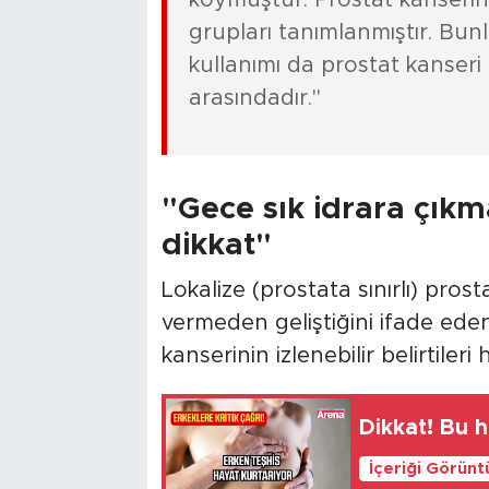
koymuştur. Prostat kanseri
grupları tanımlanmıştır. Bunl
kullanımı da prostat kanseri 
arasındadır."
"Gece sık idrara çık
dikkat"
Lokalize (prostata sınırlı) prosta
vermeden geliştiğini ifade eden
kanserinin izlenebilir belirtileri
Dikkat! Bu h
İçeriği Görünt