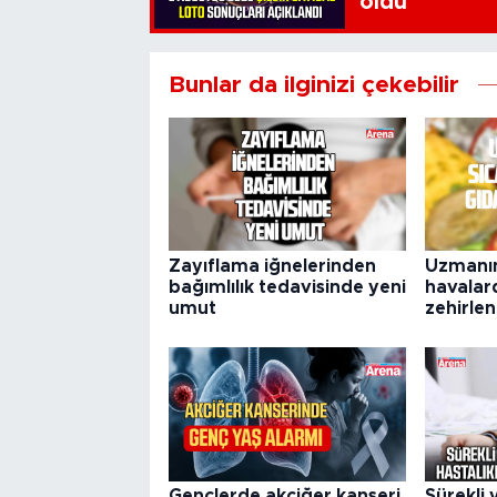
oldu
Bunlar da ilginizi çekebilir
Zayıflama iğnelerinden
Uzmanın
bağımlılık tedavisinde yeni
havalar
umut
zehirlen
Gençlerde akciğer kanseri
Sürekli