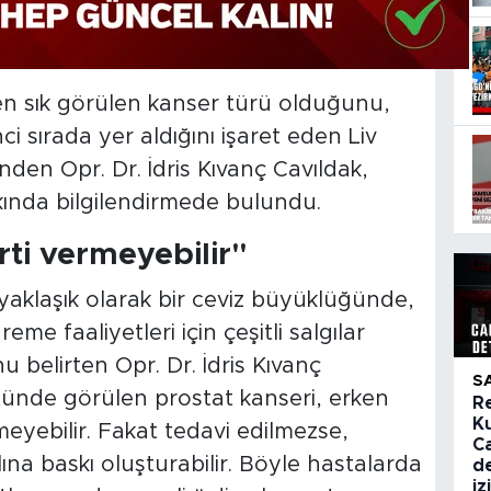
en sık görülen kanser türü olduğunu,
ci sırada yer aldığını işaret eden Liv
nden Opr. Dr. İdris Kıvanç Cavıldak,
kında bilgilendirmede bulundu.
ti vermeyebilir"
yaklaşık olarak bir ceviz büyüklüğünde,
me faaliyetleri için çeşitli salgılar
u belirten Opr. Dr. İdris Kıvanç
S
stünde görülen prostat kanseri, erken
R
K
meyebilir. Fakat tedavi edilmezse,
C
na baskı oluşturabilir. Böyle hastalarda
de
iz