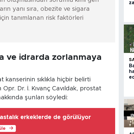
nin oluşmasından sorumlu kimi gen
z
arın yanı sıra, obezite ve sigara
için tanımlanan risk faktörleri
ma ve idrarda zorlanmaya
S
B
h
e
t kanserinin sıklıkla hiçbir belirti
 Opr. Dr. İ. Kıvanç Cavıldak, prostat
 hakkında şunları söyledi:
astalık erkeklerde de görülüyor
üle