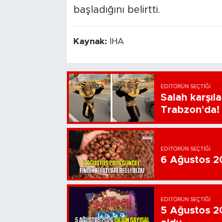
başladığını belirtti.
Kaynak:
İHA
EDITÖRÜN SEÇTIĞI
Salah karşıl
Trabzon'da!
EDITÖRÜN SEÇTIĞI
6 Ağustos 202
EDITÖRÜN SEÇTIĞI
5 Ağustos 20