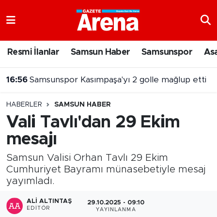
Nöbetçi Eczaneler
Resmi İlanlar
Samsun Haber
Samsunspor
As
16:56
Samsunspor Kasımpaşa'yı 2 golle mağlup etti
Hava Durumu
16:00
8 Ağustos 2026 Samsun nöbetçi eczaneler
Samsun Namaz Vakitleri
HABERLER
SAMSUN HABER
Trafik Durumu
Vali Tavlı'dan 29 Ekim
mesajı
Süper Lig Puan Durumu ve Fikstür
Samsun Valisi Orhan Tavlı 29 Ekim
Tüm Manşetler
Cumhuriyet Bayramı münasebetiyle mesaj
yayımladı.
Son Dakika Haberleri
ALI ALTINTAŞ
29.10.2025 - 09:10
Haber Arşivi
EDITÖR
YAYINLANMA