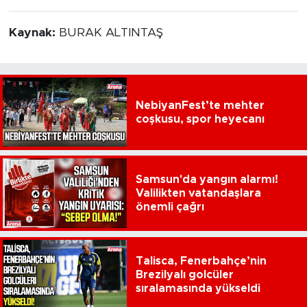
Kaynak:
BURAK ALTINTAŞ
NebiyanFest’te mehter
coşkusu, spor heyecanı
Samsun'da yangın alarmı!
Valilikten vatandaşlara
önemli çağrı
Talisca, Fenerbahçe’nin
Brezilyalı golcüler
sıralamasında yükseldi