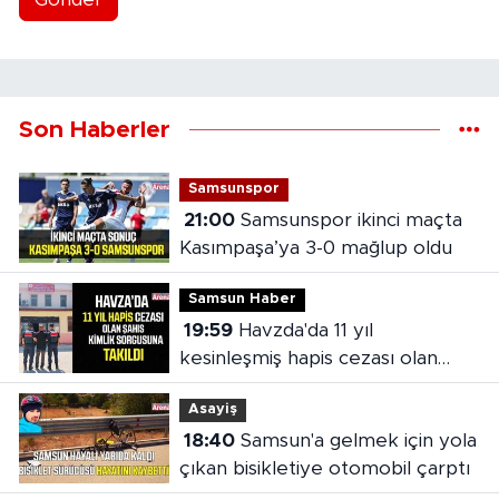
Son Haberler
Samsunspor
21:00
Samsunspor ikinci maçta
Kasımpaşa’ya 3-0 mağlup oldu
Samsun Haber
19:59
Havzda'da 11 yıl
kesinleşmiş hapis cezası olan
şahıs yakalandı
Asayiş
18:40
Samsun'a gelmek için yola
çıkan bisikletiye otomobil çarptı