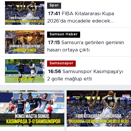
Spor
17:41
FIBA Kıtalararası Kupa
2026’da mücadele edecek
takımlar belli oldu
Samsun Haber
17:15
Samsun'a getirilen geminin
hasarı ortaya çıktı
Samsunspor
16:56
Samsunspor Kasımpaşa'yı
2 golle mağlup etti