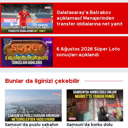
Galatasaray'a Batrakov
açıklaması! Menajerinden
transfer iddialarına net yanıt
6 Ağustos 2026 Süper Loto
sonuçları açıklandı
Bunlar da ilginizi çekebilir
Samsun'da puslu sabahın
Samsun'da korku dolu