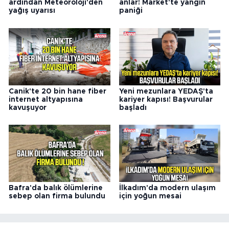
ardından Meteoroloji'den
anlar! Market'te yangın
yağış uyarısı
paniği
Canik'te 20 bin hane fiber
Yeni mezunlara YEDAŞ'ta
internet altyapısına
kariyer kapısı! Başvurular
kavuşuyor
başladı
Bafra'da balık ölümlerine
İlkadım'da modern ulaşım
sebep olan firma bulundu
için yoğun mesai