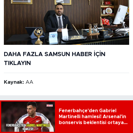
DAHA FAZLA SAMSUN HABER İÇİN
TIKLAYIN
Kaynak:
AA
Fenerbahçe'den Gabriel
Martinelli hamlesi! Arsenal'in
bonservis beklentisi ortaya
çıktı