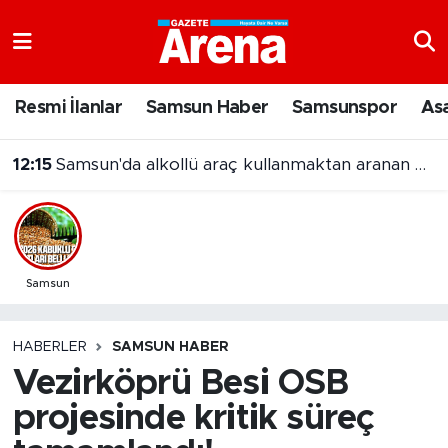
Nöbetçi Eczaneler
Resmi İlanlar
Samsun Haber
Samsunspor
As
Hava Durumu
12:15
Samsun'da alkollü araç kullanmaktan aranan hükümlü cezaevine gönderildi
Samsun Namaz Vakitleri
Trafik Durumu
Süper Lig Puan Durumu ve Fikstür
Samsun
Tüm Manşetler
HABERLER
SAMSUN HABER
Vezirköprü Besi OSB
Son Dakika Haberleri
projesinde kritik süreç
Haber Arşivi