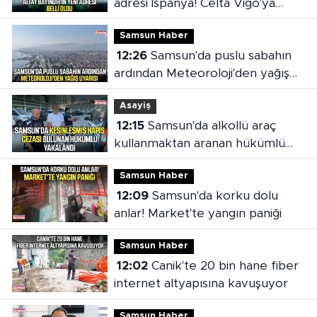
adresi İspanya! Celta Vigo'ya
kiralandı
Samsun Haber
12:26
Samsun'da puslu sabahın
ardından Meteoroloji'den yağış
uyarısı
Asayiş
12:15
Samsun'da alkollü araç
kullanmaktan aranan hükümlü
cezaevine gönderildi
Samsun Haber
12:09
Samsun'da korku dolu
anlar! Market'te yangın paniği
Samsun Haber
12:02
Canik'te 20 bin hane fiber
internet altyapısına kavuşuyor
Samsun Haber