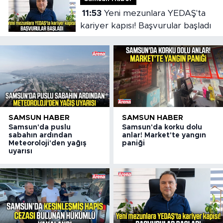
11:53
Yeni mezunlara YEDAŞ'ta
kariyer kapısı! Başvurular başladı
SAMSUN HABER
SAMSUN HABER
Samsun'da puslu
Samsun'da korku dolu
sabahın ardından
anlar! Market'te yangın
Meteoroloji'den yağış
paniği
uyarısı