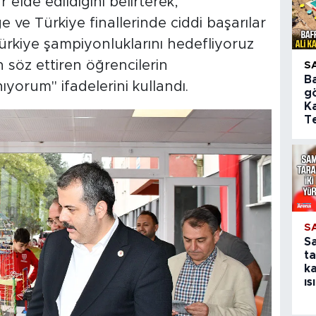
 elde edildiğini belirterek,
 ve Türkiye finallerinde ciddi başarılar
Türkiye şampiyonluklarını hedefliyoruz
 söz ettiren öğrencilerin
S
B
yorum" ifadelerini kullandı.
gö
Ka
Te
S
S
ta
k
ıs