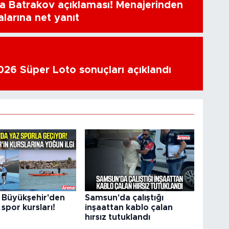
a Batrakov açıklaması! Menajerinden
alarına net yanıt
26 Süper Loto sonuçları açıklandı
Büyükşehir'den
Samsun'da çalıştığı
 spor kursları!
inşaattan kablo çalan
hırsız tutuklandı