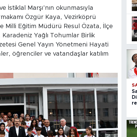
 İstiklal Marşı’nın okunmasıyla
ymakamı Özgür Kaya, Vezirköprü
e Milli Eğitim Müdürü Resul Özata, İlçe
Karadeniz Yağlı Tohumlar Birlik
azetesi Genel Yayın Yönetmeni Hayati
er, öğrenciler ve vatandaşlar katılım
S
S
Di
re