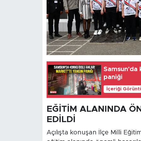
Samsun'da k
paniği
İçeriği Görünt
EĞİTİM ALANINDA Ö
EDİLDİ
Açılışta konuşan İlçe Milli Eği