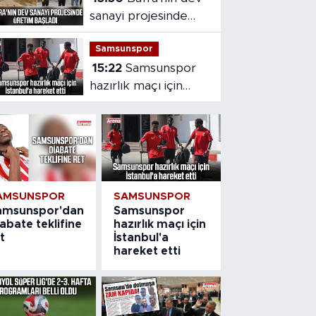
sanayi projesinde
üretim başladı
Samsunspor
15:22
Samsunspor
hazırlık maçı için
İstanbul'a hareket
etti
AMSUNSPOR
SAMSUNSPOR
amsunspor'dan
Samsunspor
abate teklifine
hazırlık maçı için
t
İstanbul'a
hareket etti