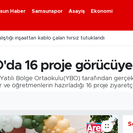
sun Haber
Samsunspor
Asayiş
Ekonomi
ıştığı inşaattan kablo çalan hırsız tutuklandı
 gözde adresi Ali Kale Turistik Tesisleri
da 16 proje görücüye 
Yatılı Bölge Ortaokulu(YBO) tarafından gerçe
r ve öğretmenlerin hazırladığı 16 proje ziyaretç
S