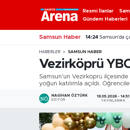
Resmi İlanlar
Sam
Gündem Haberleri
Nöbetçi Eczaneler
14:24
Samsun'da çal
Samsun Haber
Hava Durumu
14:19
Bafra'da yazın
Samsun Namaz Vakitleri
HABERLER
SAMSUN HABER
Vezirköprü YBO'
Trafik Durumu
Samsun’un Vezirköprü ilçesinde 
Süper Lig Puan Durumu ve Fikstür
yoğun katılımla açıldı. Öğrencile
Tüm Manşetler
NAGIHAN ÖZTÜRK
18.05.2026 - 14:51
EDITÖR
YAYINLANMA
Son Dakika Haberleri
Haber Arşivi