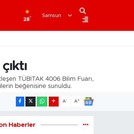
Samsun
°
28
çıktı
kleşen TÜBİTAK 4006 Bilim Fuarı,
ilerin beğenisine sunuldu.
-
+
A
A
on Haberler