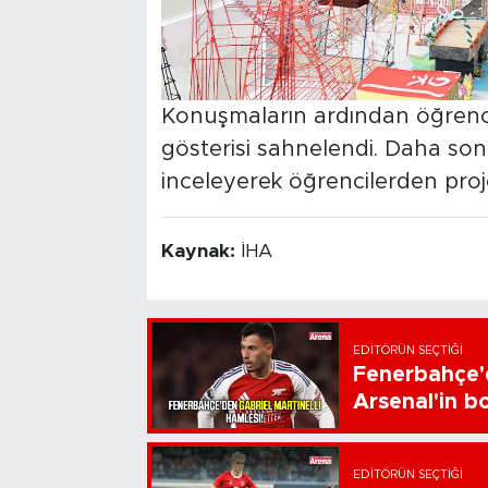
Konuşmaların ardından öğrenci
gösterisi sahnelendi. Daha sonr
inceleyerek öğrencilerden proje
Kaynak:
İHA
EDITÖRÜN SEÇTIĞI
Fenerbahçe'd
Arsenal'in bo
EDITÖRÜN SEÇTIĞI