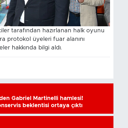
ler tarafından hazırlanan halk oyunu
a protokol üyeleri fuar alanını
ler hakkında bilgi aldı.
en Gabriel Martinelli hamlesi!
nservis beklentisi ortaya çıktı