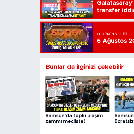
Galatasaray'
transfer iddi
EDITÖRÜN SEÇTIĞI
6 Ağustos 20
Bunlar da ilginizi çekebilir
Samsun'da toplu ulaşım
Samsun 
zammı mecliste!
ücretsiz