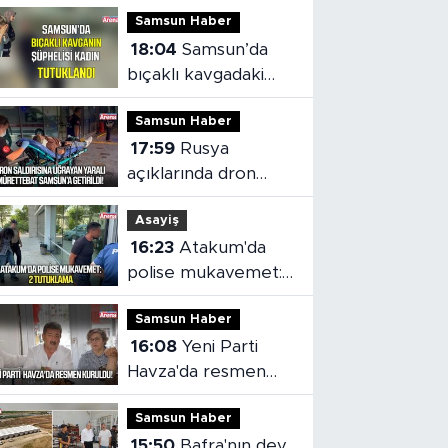
Samsun Haber
18:04
Samsun’da
bıçaklı kavgadaki
kadın şüpheli
Samsun Haber
tutuklandı
17:59
Rusya
açıklarında dron
saldırısı: Yaralı
Asayiş
mürettebat
16:23
Atakum'da
Samsun'a getirildi
polise mukavemet:
2 tutuklama
Samsun Haber
16:08
Yeni Parti
Havza'da resmen
kuruldu
Samsun Haber
15:50
Bafra'nın dev