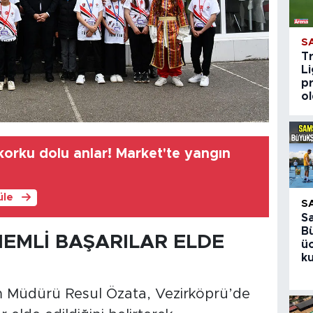
S
T
Li
pr
o
orku dolu anlar! Market'te yangın
üle
S
S
B
NEMLİ BAŞARILAR ELDE
üc
ku
tim Müdürü Resul Özata, Vezirköprü’de