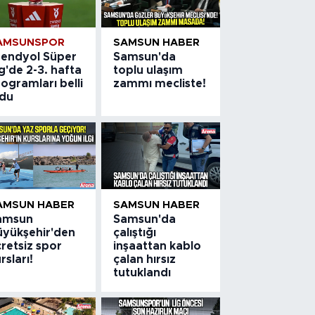
AMSUNSPOR
SAMSUN HABER
rendyol Süper
Samsun'da
g'de 2-3. hafta
toplu ulaşım
ogramları belli
zammı mecliste!
ldu
AMSUN HABER
SAMSUN HABER
amsun
Samsun'da
üyükşehir'den
çalıştığı
retsiz spor
inşaattan kablo
rsları!
çalan hırsız
tutuklandı