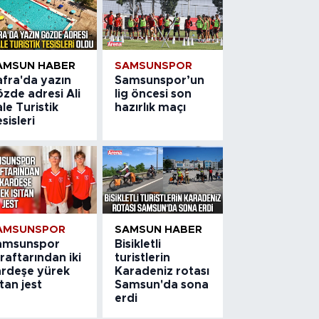
AMSUN HABER
SAMSUNSPOR
afra'da yazın
Samsunspor’un
zde adresi Ali
lig öncesi son
le Turistik
hazırlık maçı
sisleri
AMSUNSPOR
SAMSUN HABER
amsunspor
Bisikletli
raftarından iki
turistlerin
ardeşe yürek
Karadeniz rotası
ıtan jest
Samsun'da sona
erdi