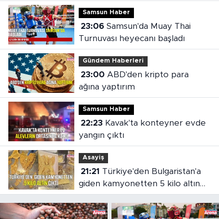
Samsun Haber
23:06
Samsun'da Muay Thai
Turnuvası heyecanı başladı
Gündem Haberleri
23:00
ABD'den kripto para
ağına yaptırım
Samsun Haber
22:23
Kavak'ta konteyner evde
yangın çıktı
Asayiş
21:21
Türkiye'den Bulgaristan'a
giden kamyonetten 5 kilo altın
çıktı