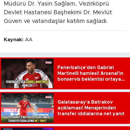
Müdürü Dr. Yasin Sağlam, Vezirköprü
Devlet Hastanesi Başhekimi Dr. Mevlüt
Güven ve vatandaşlar katılım sağladı.
Kaynak:
AA
Fenerbahçe'den Gabriel
Martinelli hamlesi! Arsenal'in
bonservis beklentisi ortaya
çıktı
Galatasaray'a Batrakov
açıklaması! Menajerinden
transfer iddialarına net yanıt