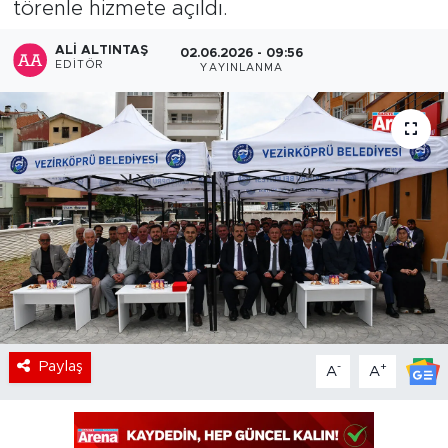
törenle hizmete açıldı.
ALI ALTINTAŞ
02.06.2026 - 09:56
EDITÖR
YAYINLANMA
Paylaş
-
+
A
A