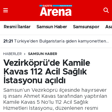
Nöbetçi Eczaneler
Resmi İlanlar
Samsun Haber
Samsunspor
As
21:21
Türkiye'den Bulgaristan'a giden kamyonetten 5 kilo altın çıktı
Hava Durumu
21:03
7 Ağustos 2026 On Numara sonuçları açıklandı
Samsun Namaz Vakitleri
HABERLER
SAMSUN HABER
Trafik Durumu
Vezirköprü'de Kamile
Kavas 112 Acil Sağlık
Süper Lig Puan Durumu ve Fikstür
İstasyonu açıldı
Tüm Manşetler
Samsun'un Vezirköprü ilçesinde hayırsever
Son Dakika Haberleri
iş insanı Ahmet Kavas tarafından yaptırılan
Kamile Kavas 5 No'lu 112 Acil Sağlık
Hizmetleri İstasyonu, düzenlenen resmi
Haber Arşivi