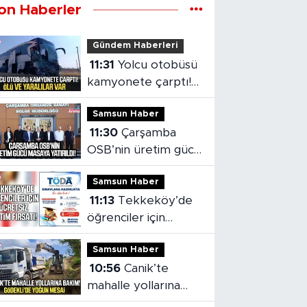
on Haberler
Gündem Haberleri
11:31
Yolcu otobüsü
kamyonete çarptı!
Ölü ve yaralılar var
Samsun Haber
11:30
Çarşamba
OSB’nin üretim gücü
masaya yatırıldı
Samsun Haber
11:13
Tekkeköy’de
öğrenciler için
ücretsiz eğitim
Samsun Haber
fırsatı!
10:56
Canik’te
mahalle yollarına
bakım! Gödekli’de