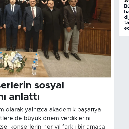
S
B
ha
di
ta
ed
rlerin sosyal
ı anlattı
m olarak yalnızca akademik başarıya
yetlere de büyük önem verdiklerini
l konserlerin her yıl farklı bir amaca