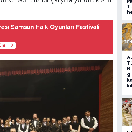
n süredir titiz bir çalışma yürüttüklerini
M
T
h
rası Samsun Halk Oyunları Festivali
üle
A
T
Bu
g
k
ki