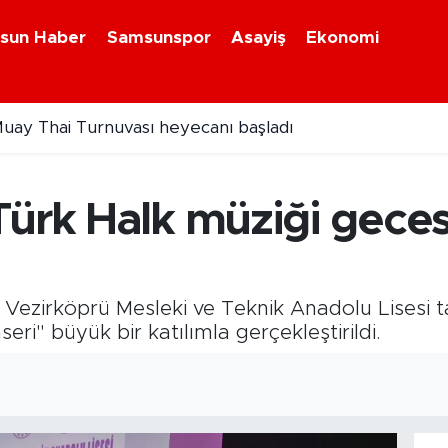
sun Haber
Samsunspor
Asayiş
Ekonomi
uay Thai Turnuvası heyecanı başladı
pto para ağına yaptırım
ürk Halk müziği gecesi
 Vezirköprü Mesleki ve Teknik Anadolu Lisesi 
ri" büyük bir katılımla gerçekleştirildi.