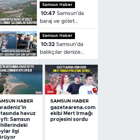
Samsun Haber
yoğun mesai
10:47
Samsun’da
baraj ve gölet
projelerinde
Samsun Haber
çalışmalar sürüyor
10:32
Samsun’da
balıkçılar denize
açılmak için gün
sayıyor
AMSUN HABER
SAMSUN HABER
aradeniz’in
gazetearena.com
rtasında havuz
ekibi Mert Irmağı
eyfi: Samsun
projesini sordu
hillerindeki
ylar ilgi
örüyor