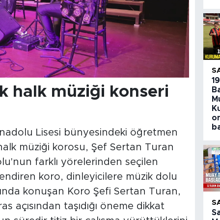
S
1
k halk müziği konseri
B
M
K
o
b
Anadolu Lisesi bünyesindeki öğretmen
halk müziği korosu, Şef Sertan Turan
u'nun farklı yörelerinden seçilen
lendiren koro, dinleyicilere müzik dolu
ışında konuşan Koro Şefi Sertan Turan,
S
ras açısından taşıdığı öneme dikkat
S