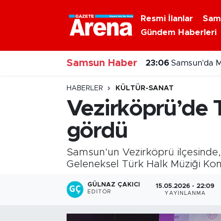
Resmi İlanlar
Sam
Gündem Haberleri
Nöbetçi Eczaneler
23:06
Samsun'da M
Samsun Haber
Hava Durumu
23:00
ABD'den kri
Samsun Namaz Vakitleri
HABERLER
KÜLTÜR-SANAT
Vezirköprü’de T
Trafik Durumu
gördü
Süper Lig Puan Durumu ve Fikstür
Samsun'un Vezirköprü ilçesinde,
Tüm Manşetler
Geleneksel Türk Halk Müziği Konse
GÜLNAZ ÇAKICI
15.05.2026 - 22:09
Son Dakika Haberleri
EDITÖR
YAYINLANMA
Haber Arşivi