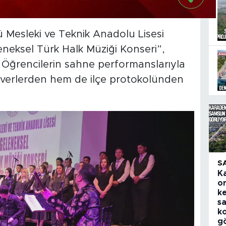
ü Mesleki ve Teknik Anadolu Lisesi
neksel Türk Halk Müziği Konseri”,
i. Öğrencilerin sahne performanslarıyla
everlerden hem de ilçe protokolünden
S
K
o
k
sa
ko
g