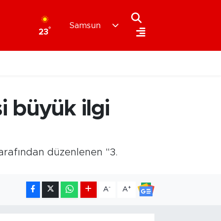
Samsun
°
23
 büyük ilgi
tarafından düzenlenen "3.
-
+
A
A