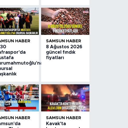
AMSUN HABER
SAMSUN HABER
930
8 Ağustos 2026
afraspor'da
güncel fındık
ustafa
fiyatları
urumahmutoğlu'na
nursal
aşkanlık
AMSUN HABER
SAMSUN HABER
amsun'da
Kavak'ta