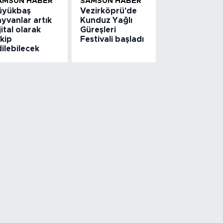
AMSUN HABER
SAMSUN HABER
üyükbaş
Vezirköprü'de
yvanlar artık
Kunduz Yağlı
jital olarak
Güreşleri
kip
Festivali başladı
ilebilecek