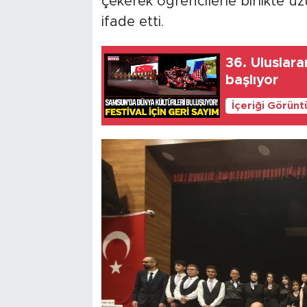
çekerek öğrencilerle birlikte uzu
ifade etti.
36. Uluslara
başlıyor
İçeriği Görünt