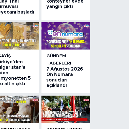
uay Thai
konteyner evde
urnuvası
yangın çıktı
eyecanı başladı
SAYIŞ
GÜNDEM
ürkiye'den
HABERLERI
lgaristan'a
7 Ağustos 2026
iden
On Numara
amyonetten 5
sonuçları
lo altın çıktı
açıklandı