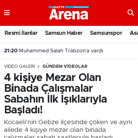
Nöbetçi Eczaneler
Resmi İlanlar
Samsun Haber
Samsunspor
As
Hava Durumu
21:20
Muhammed Salah Trabzon'a vardı
Samsun Namaz Vakitleri
VIDEO GALERI
GÜNDEM VIDEOLAR
Trafik Durumu
4 kişiye Mezar Olan
Binada Çalışmalar
Süper Lig Puan Durumu ve Fikstür
Sabahın İlk Işıklarıyla
Tüm Manşetler
Başladı!
Son Dakika Haberleri
Kocaeli'nin Gebze ilçesinde çöken ve aynı
ailede 4 kişiye mezar olan binada
Haber Arşivi
çalışmalar sabah saatleriyle başladı.