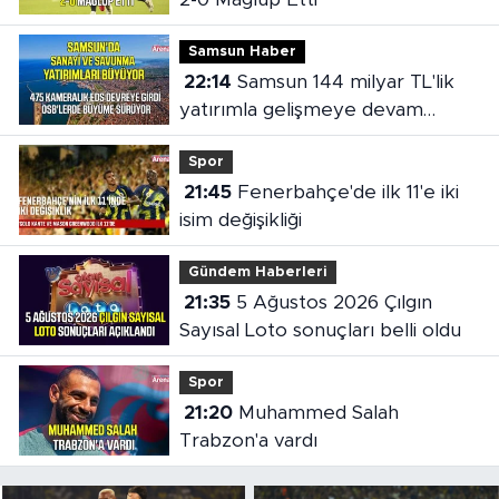
Samsun Haber
22:14
Samsun 144 milyar TL'lik
yatırımla gelişmeye devam
ediyor
Spor
21:45
Fenerbahçe'de ilk 11'e iki
isim değişikliği
Gündem Haberleri
21:35
5 Ağustos 2026 Çılgın
Sayısal Loto sonuçları belli oldu
Spor
21:20
Muhammed Salah
Trabzon'a vardı