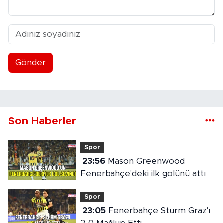
Gönder
Son Haberler
Spor
23:56
Mason Greenwood
Fenerbahçe'deki ilk golünü attı
Spor
23:05
Fenerbahçe Sturm Graz'ı
2-0 Mağlup Etti