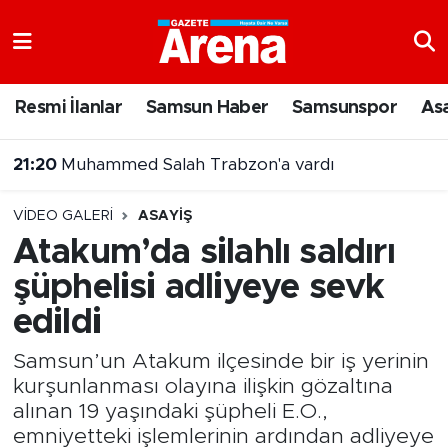
Nöbetçi Eczaneler
Resmi İlanlar
Samsun Haber
Samsunspor
As
Hava Durumu
21:20
Muhammed Salah Trabzon'a vardı
Samsun Namaz Vakitleri
VIDEO GALERI
ASAYIŞ
Trafik Durumu
Atakum’da silahlı saldırı
şüphelisi adliyeye sevk
Süper Lig Puan Durumu ve Fikstür
edildi
Tüm Manşetler
Samsun’un Atakum ilçesinde bir iş yerinin
Son Dakika Haberleri
kurşunlanması olayına ilişkin gözaltına
alınan 19 yaşındaki şüpheli E.O.,
Haber Arşivi
emniyetteki işlemlerinin ardından adliyeye