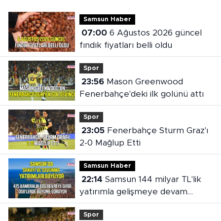
Samsun Haber
07:00
6 Ağustos 2026 güncel
fındık fiyatları belli oldu
Spor
23:56
Mason Greenwood
Fenerbahçe'deki ilk golünü attı
Spor
23:05
Fenerbahçe Sturm Graz'ı
2-0 Mağlup Etti
Samsun Haber
22:14
Samsun 144 milyar TL'lik
yatırımla gelişmeye devam
ediyor
Spor