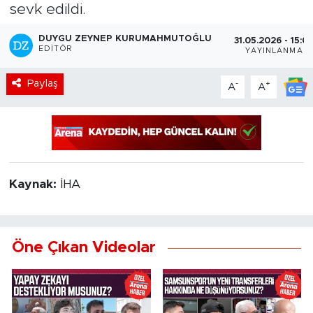
sevk edildi.
DUYGU ZEYNEP KURUMAHMUTOĞLU
31.05.2026 - 15:0
EDITÖR
YAYINLANMA
Paylaş
-
+
A
A
Kaynak:
İHA
Öne Çıkan Videolar