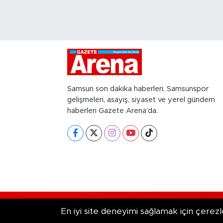
Samsun son dakika haberleri, Samsunspor
gelişmeleri, asayiş, siyaset ve yerel gündem
haberleri Gazete Arena’da.
RSS
Copyright © 2026. Her hakkı saklıd
En iyi site deneyimi sağlamak için çerezl