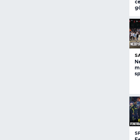
c
g
S
N
m
s
S
F