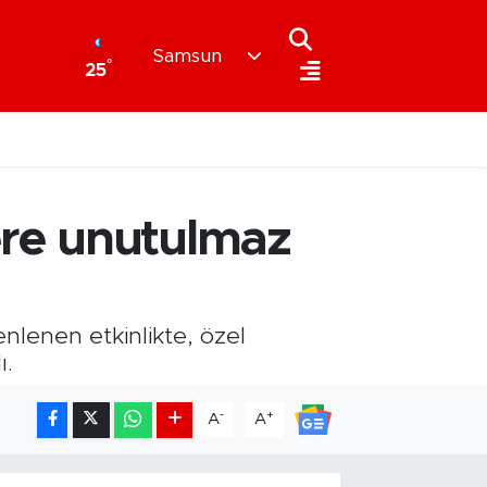
Samsun
°
25
ere unutulmaz
lenen etkinlikte, özel
ı.
-
+
A
A