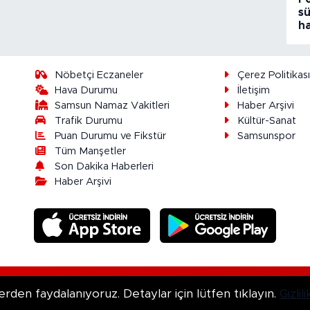
sü
h
Nöbetçi Eczaneler
Çerez Politikas
Hava Durumu
İletişim
Samsun Namaz Vakitleri
Haber Arşivi
Trafik Durumu
Kültür-Sanat
Puan Durumu ve Fikstür
Samsunspor
Tüm Manşetler
Son Dakika Haberleri
Haber Arşivi
ır.
erden faydalanıyoruz. Detaylar için lütfen tıklayın.
Gizli