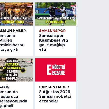
AMSUN HABER
SAMSUNSPOR
amsun'a
Samsunspor
tirilen
Kasımpaşa'yı 2
eminin hasarı
golle mağlup
taya çıktı
etti
SAYIŞ
SAMSUN HABER
amsun’da
8 Ağustos 2026
yuşturucu
Samsun nöbetçi
perasyonunda
eczaneler
şüpheli