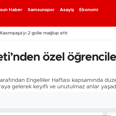
sun Haber
Samsunspor
Asayiş
Ekonomi
asımpaşa'yı 2 golle mağlup etti
i’nden özel öğrencil
rafından Engelliler Haftası kapsamında düzen
 araya gelerek keyifli ve unutulmaz anlar yaşad