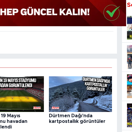
S
19 Mayıs
Dürtmen Dağı'nda
mu havadan
kartpostallık görüntüler
lendi