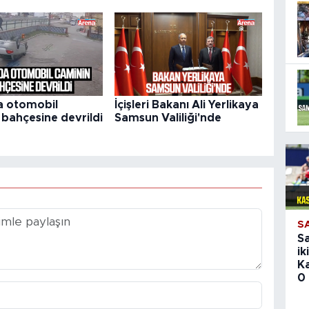
a otomobil
İçişleri Bakanı Ali Yerlikaya
 bahçesine devrildi
Samsun Valiliği'nde
S
S
ik
K
0