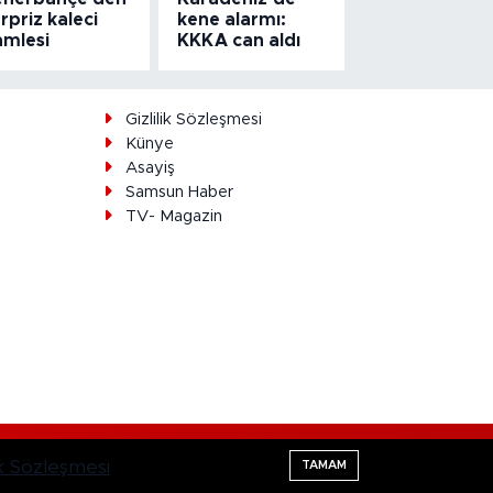
rpriz kaleci
kene alarmı:
amlesi
KKKA can aldı
ı
Gizlilik Sözleşmesi
Künye
Asayiş
Samsun Haber
TV- Magazin
Haber Yazılımı:
TE Bilişim
lik Sözleşmesi
TAMAM