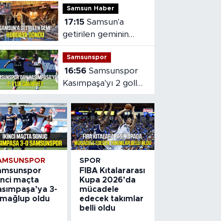
Samsun Haber
edecek takımlar
17:15
Samsun'a
belli oldu
getirilen geminin
hasarı ortaya çıktı
Samsunspor
16:56
Samsunspor
Kasımpaşa'yı 2 golle
mağlup etti
AMSUNSPOR
SPOR
amsunspor
FIBA Kıtalararası
inci maçta
Kupa 2026’da
asımpaşa’ya 3-
mücadele
 mağlup oldu
edecek takımlar
belli oldu