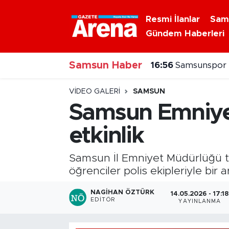
Resmi İlanlar
Sam
Gündem Haberleri
Nöbetçi Eczaneler
Samsun Haber
Hava Durumu
16:56
Samsunspor K
Samsun Namaz Vakitleri
VIDEO GALERI
SAMSUN
Samsun Emniyet
Trafik Durumu
etkinlik
Süper Lig Puan Durumu ve Fikstür
Samsun İl Emniyet Müdürlüğü ta
Tüm Manşetler
öğrenciler polis ekipleriyle bir
NAGIHAN ÖZTÜRK
14.05.2026 - 17:18
Son Dakika Haberleri
EDITÖR
YAYINLANMA
Haber Arşivi