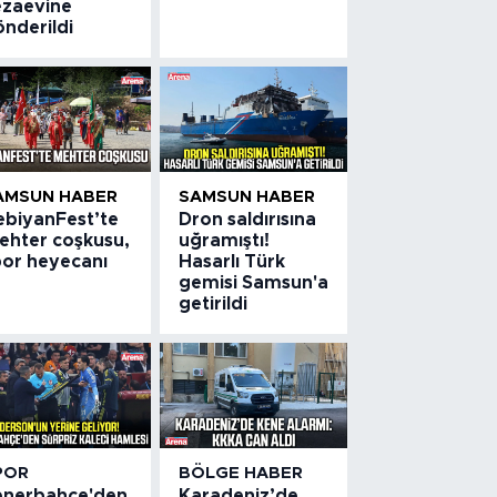
ezaevine
önderildi
AMSUN HABER
SAMSUN HABER
ebiyanFest’te
Dron saldırısına
ehter coşkusu,
uğramıştı!
por heyecanı
Hasarlı Türk
gemisi Samsun'a
getirildi
POR
BÖLGE HABER
enerbahçe'den
Karadeniz’de