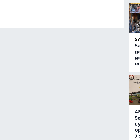
S
S
ge
g
or
A
S
u
o
7 