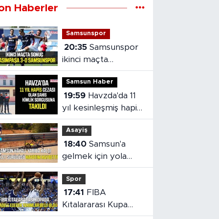
on Haberler
Samsunspor
20:35
Samsunspor
ikinci maçta
Kasımpaşa’ya 3-0
Samsun Haber
mağlup oldu
19:59
Havzda'da 11
yıl kesinleşmiş hapis
cezası olan şahıs
Asayiş
yakalandı
18:40
Samsun'a
gelmek için yola
çıkan bisikletiye
Spor
otomobil çarptı
17:41
FIBA
Kıtalararası Kupa
2026’da mücadele