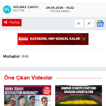
GÜLNAZ ÇAKICI
29.05.2026 - 16:22
EDITÖR
YAYINLANMA
Paylaş
-
+
A
A
Muhabir:
İHA
Öne Çıkan Videolar