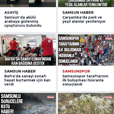
ASAYIŞ
SAMSUN HABER
Samsun'da akülü
Çarşamba'da park ve
arabaya gizlenmiş
yeşil alanlar yenileniyor
uyuşturucu bulundu
SAMSUN HABER
SAMSUNSPOR
Bafra'da sanayi esnafı
Samsunspor taraftarının
hayat kurtarmak için kan
ilk buluşması hüsranla
verdi
sonuçlandı