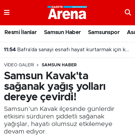
Nöbetçi Eczaneler
Resmi İlanlar
Samsun Haber
Samsunspor
As
Hava Durumu
11:54
Bafra'da sanayi esnafı hayat kurtarmak için kan verdi
Samsun Namaz Vakitleri
VIDEO GALERI
SAMSUN HABER
Trafik Durumu
Samsun Kavak'ta
sağanak yağış yolları
Süper Lig Puan Durumu ve Fikstür
dereye çevirdi!
Tüm Manşetler
Samsun’un Kavak ilçesinde günlerdir
Son Dakika Haberleri
etkisini sürdüren şiddetli sağanak
yağışlar, hayatı olumsuz etkilemeye
Haber Arşivi
devam ediyor.