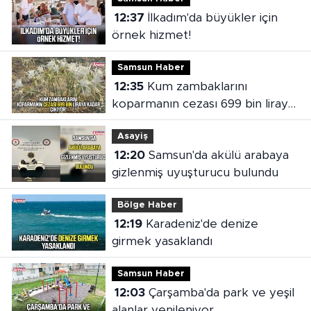
12:37
İlkadım'da büyükler için
örnek hizmet!
Samsun Haber
12:35
Kum zambaklarını
koparmanın cezası 699 bin liraya
kadar çıkıyor
Asayiş
12:20
Samsun'da akülü arabaya
gizlenmiş uyuşturucu bulundu
Bölge Haber
12:19
Karadeniz'de denize
girmek yasaklandı
Samsun Haber
12:03
Çarşamba'da park ve yeşil
alanlar yenileniyor