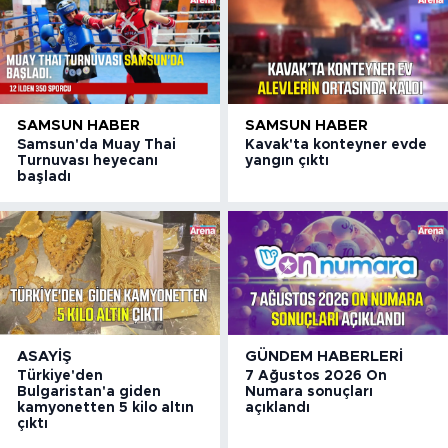
SAMSUN HABER
SAMSUN HABER
Samsun'da Muay Thai
Kavak'ta konteyner evde
Turnuvası heyecanı
yangın çıktı
başladı
ASAYIŞ
GÜNDEM HABERLERI
Türkiye'den
7 Ağustos 2026 On
Bulgaristan'a giden
Numara sonuçları
kamyonetten 5 kilo altın
açıklandı
çıktı