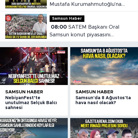
Mustafa Kurumahmutoğlu'na
onursal başkanlık
Samsun Haber
08:00
SATEM Başkanı Oral
Samsun konut piyasasını
değerlendirdi
SAMSUN HABER
SAMSUN HABER
NebiyanFest’te
Samsun'da 8 Ağustos'ta
unutulmaz Selçuk Balcı
hava nasıl olacak?
sahnesi