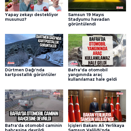
Yapay zekayı destekliyor
Samsun 19 Mayıs
musunuz?
Stadyumu havadan
görüntülendi
Dürtmen Dağı'nda
Bafra’da otomobil
kartpostallık görüntüler
yangınında araç
kullanılamaz hale geldi
Bafra'da otomobil caminin
İçişleri Bakanı Ali Yerlikaya
bahçesine devrildi
Samsun Valiliği'nde