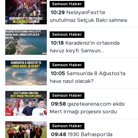
Samsun Haber
10:29
NebiyanFest’te
unutulmaz Selçuk Balcı sahnesi
Samsun Haber
10:18
Karadeniz’in ortasında
havuz keyfi: Samsun
sahillerindeki koylar ilgi görüyor
Samsun Haber
10:05
Samsun'da 8 Ağustos'ta
hava nasıl olacak?
Samsun Haber
09:58
gazetearena.com ekibi
Mert Irmağı projesini sordu
Samsun Haber
09:48
1930 Bafraspor'da