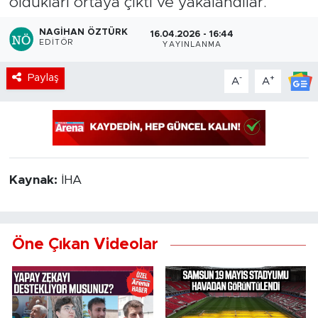
oldukları ortaya çıktı ve yakalandılar.
NAGIHAN ÖZTÜRK
16.04.2026 - 16:44
EDITÖR
YAYINLANMA
Paylaş
-
+
A
A
Kaynak:
İHA
Öne Çıkan Videolar