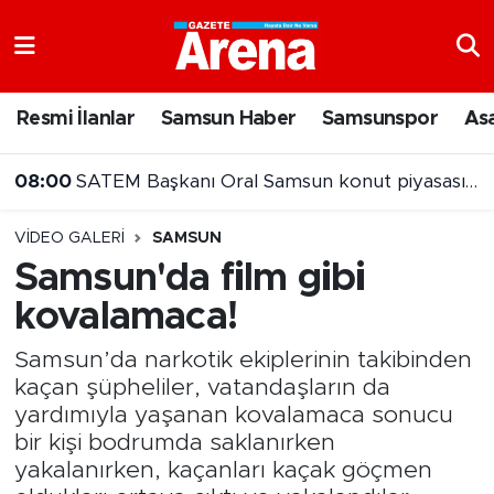
Nöbetçi Eczaneler
Resmi İlanlar
Samsun Haber
Samsunspor
As
Hava Durumu
08:00
SATEM Başkanı Oral Samsun konut piyasasını değerlendirdi
Samsun Namaz Vakitleri
VIDEO GALERI
SAMSUN
Trafik Durumu
Samsun'da film gibi
kovalamaca!
Süper Lig Puan Durumu ve Fikstür
Samsun’da narkotik ekiplerinin takibinden
Tüm Manşetler
kaçan şüpheliler, vatandaşların da
yardımıyla yaşanan kovalamaca sonucu
Son Dakika Haberleri
bir kişi bodrumda saklanırken
yakalanırken, kaçanları kaçak göçmen
Haber Arşivi