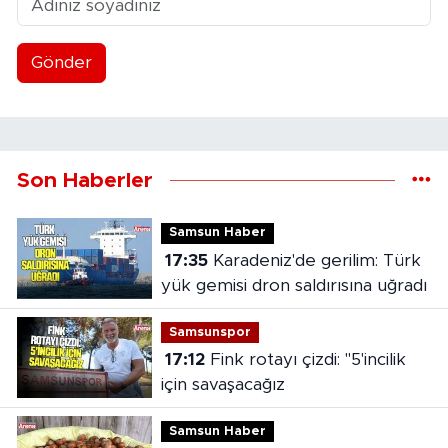
Gönder
Son Haberler
Samsun Haber
17:35
Karadeniz'de gerilim: Türk
yük gemisi dron saldırısına uğradı
Samsunspor
17:12
Fink rotayı çizdi: "5'incilik
için savaşacağız
Samsun Haber