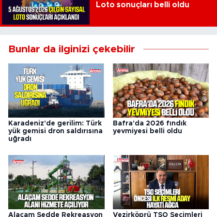
Loto sonuçları belli oldu
Bunlar da ilginizi çekebilir
Karadeniz'de gerilim: Türk
Bafra'da 2026 fındık
yük gemisi dron saldırısına
yevmiyesi belli oldu
uğradı
Alaçam Sedde Rekreasyon
Vezirköprü TSO Seçimleri