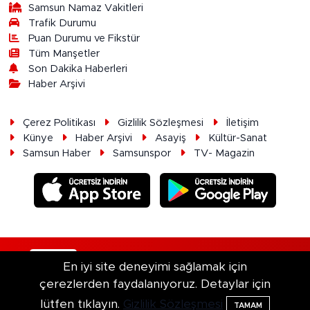
Samsun Namaz Vakitleri
Trafik Durumu
Puan Durumu ve Fikstür
Tüm Manşetler
Son Dakika Haberleri
Haber Arşivi
Çerez Politikası
Gizlilik Sözleşmesi
İletişim
Künye
Haber Arşivi
Asayiş
Kültür-Sanat
Samsun Haber
Samsunspor
TV- Magazin
RSS
Copyright © 2026. Her hakkı saklıdır.
En iyi site deneyimi sağlamak için
çerezlerden faydalanıyoruz. Detaylar için
Haber Yazılımı:
TE Bilişim
lütfen tıklayın.
Gizlilik Sözleşmesi
TAMAM