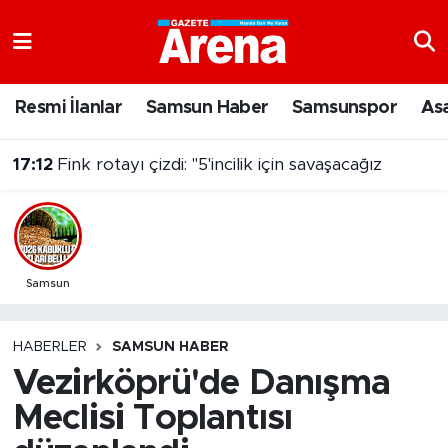
Nöbetçi Eczaneler
Resmi İlanlar
Samsun Haber
Samsunspor
As
Hava Durumu
17:12
Fink rotayı çizdi: "5'incilik için savaşacağız
Samsun Namaz Vakitleri
Trafik Durumu
Süper Lig Puan Durumu ve Fikstür
Samsun
Tüm Manşetler
HABERLER
SAMSUN HABER
Vezirköprü'de Danışma
Son Dakika Haberleri
Meclisi Toplantısı
Haber Arşivi