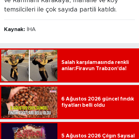
ve Rahmani Karakaya, mahalle ve köy
temsilcileri ile çok sayıda partili katıldı.
Kaynak:
İHA
Salah karşılamasında renkli
anlar:Firavun Trabzon'da!
6 Ağustos 2026 güncel fındık
fiyatları belli oldu
5 Ağustos 2026 Çılgın Sayısal