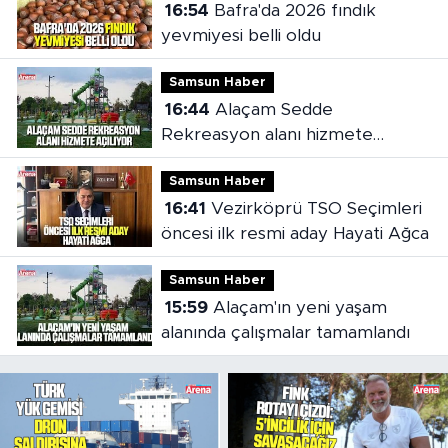
16:54
Bafra'da 2026 fındık
yevmiyesi belli oldu
Samsun Haber
16:44
Alaçam Sedde
Rekreasyon alanı hizmete
açılıyor
Samsun Haber
16:41
Vezirköprü TSO Seçimleri
öncesi ilk resmi aday Hayati Ağca
Samsun Haber
15:59
Alaçam'ın yeni yaşam
alanında çalışmalar tamamlandı