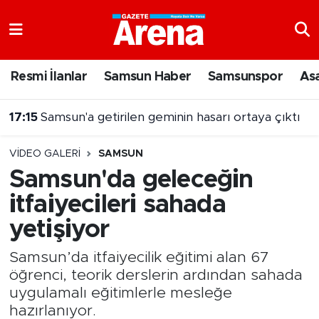
Nöbetçi Eczaneler
Resmi İlanlar
Samsun Haber
Samsunspor
As
Hava Durumu
17:15
Samsun'a getirilen geminin hasarı ortaya çıktı
Samsun Namaz Vakitleri
VIDEO GALERI
SAMSUN
Trafik Durumu
Samsun'da geleceğin
itfaiyecileri sahada
Süper Lig Puan Durumu ve Fikstür
yetişiyor
Tüm Manşetler
Samsun’da itfaiyecilik eğitimi alan 67
Son Dakika Haberleri
öğrenci, teorik derslerin ardından sahada
uygulamalı eğitimlerle mesleğe
Haber Arşivi
hazırlanıyor.