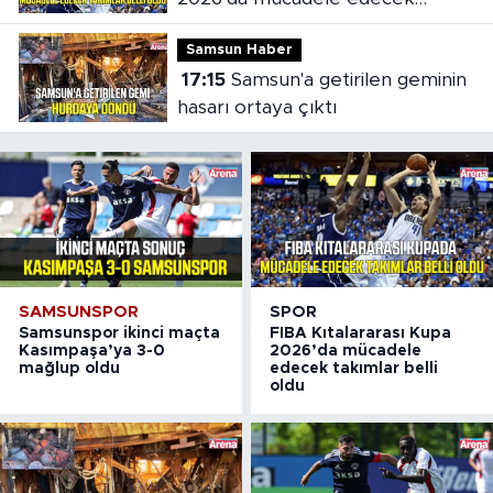
takımlar belli oldu
Samsun Haber
17:15
Samsun'a getirilen geminin
hasarı ortaya çıktı
SAMSUNSPOR
SPOR
Samsunspor ikinci maçta
FIBA Kıtalararası Kupa
Kasımpaşa’ya 3-0
2026’da mücadele
mağlup oldu
edecek takımlar belli
oldu