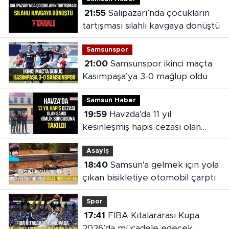
21:55
Salıpazarı’nda çocukların
tartışması silahlı kavgaya dönüştü
Samsunspor
21:00
Samsunspor ikinci maçta
Kasımpaşa’ya 3-0 mağlup oldu
Samsun Haber
19:59
Havzda'da 11 yıl
kesinleşmiş hapis cezası olan
şahıs yakalandı
Asayiş
18:40
Samsun'a gelmek için yola
çıkan bisikletiye otomobil çarptı
Spor
17:41
FIBA Kıtalararası Kupa
2026’da mücadele edecek