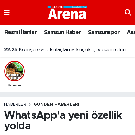
Nöbetçi Eczaneler
Resmi İlanlar
Samsun Haber
Samsunspor
As
Hava Durumu
22:25
Komşu evdeki ilaçlama küçük çocuğun ölümüne neden oldu
Samsun Namaz Vakitleri
Trafik Durumu
Süper Lig Puan Durumu ve Fikstür
Samsun
Tüm Manşetler
HABERLER
GÜNDEM HABERLERI
WhatsApp'a yeni özellik
Son Dakika Haberleri
yolda
Haber Arşivi