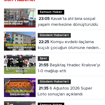
Samsun Haber
23:05
Kavak'ta atıl bina sosyal
yaşam merkezine dönüştürüldü
Gündem Haberleri
22:25
Komşu evdeki ilaçlama
küçük çocuğun ölümüne neden
oldu
Spor
21:55
Beşiktaş Hradec Kralove’yi
1-0 mağlup etti
Gündem Haberleri
21:35
6 Ağustos 2026 Süper
Loto sonuçları açıklandı
Samsun Haber