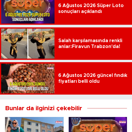
6 Ağustos 2026 Süper Loto
sonuçları açıklandı
Salah karşılamasında renkli
anlar:Firavun Trabzon'da!
6 Ağustos 2026 güncel fındık
fiyatları belli oldu
Bunlar da ilginizi çekebilir