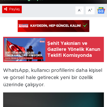
Paylaş
-
+
A
A
Şehit Yakınları ve
Gazilere Yönelik Kanun
Teklifi Komisyonda
WhatsApp, kullanıcı profillerini daha kişisel
ve görsel hale getirecek yeni bir özellik
üzerinde çalışıyor.