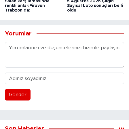
Salah karşılamasında
5 Ağustos 2026 Çılgın
renkli anlar:Firavun
Sayısal Loto sonuçları belli
Trabzon'da!
oldu
Yorumlar
Gönder
Son Haberler