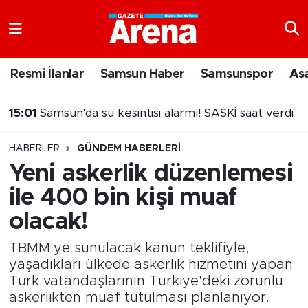
Nöbetçi Eczaneler
Resmi İlanlar
Samsun Haber
Samsunspor
As
Hava Durumu
15:01
Samsun'da su kesintisi alarmı! SASKİ saat verdi
Samsun Namaz Vakitleri
14:46
Fenerbahçe'den 20 milyon euro'yu aşan teklif
HABERLER
GÜNDEM HABERLERI
Trafik Durumu
Yeni askerlik düzenlemesi
ile 400 bin kişi muaf
Süper Lig Puan Durumu ve Fikstür
olacak!
Tüm Manşetler
TBMM'ye sunulacak kanun teklifiyle,
Son Dakika Haberleri
yaşadıkları ülkede askerlik hizmetini yapan
Türk vatandaşlarının Türkiye'deki zorunlu
askerlikten muaf tutulması planlanıyor.
Haber Arşivi