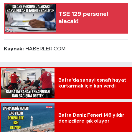
TSE 129 personel
alacak!
Kaynak:
HABERLER.COM
Bafra'da sanayi esnafı hayat
kurtarmak için kan verdi
Bafra Deniz Feneri 146 yıldır
denizcilere ışık oluyor