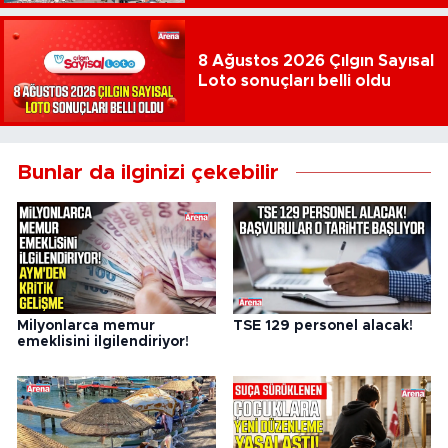
8 Ağustos 2026 Çılgın Sayısal
Loto sonuçları belli oldu
Bunlar da ilginizi çekebilir
Milyonlarca memur
TSE 129 personel alacak!
emeklisini ilgilendiriyor!