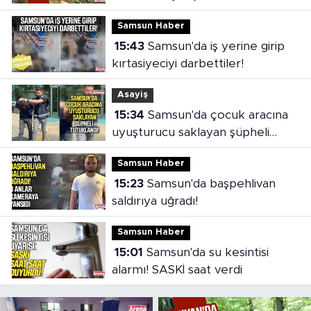
Samsun Haber
15:43
Samsun'da iş yerine girip
kırtasiyeciyi darbettiler!
Asayiş
15:34
Samsun'da çocuk aracına
uyuşturucu saklayan şüpheli
tutuklandı
Samsun Haber
15:23
Samsun'da başpehlivan
saldırıya uğradı!
Samsun Haber
15:01
Samsun'da su kesintisi
alarmı! SASKİ saat verdi