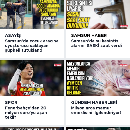
ASAYIŞ
SAMSUN HABER
Samsun'da çocuk aracına
Samsun'da su kesintisi
uyuşturucu saklayan
alarmı! SASKİ saat verdi
şüpheli tutuklandı
SPOR
GÜNDEM HABERLERI
Fenerbahçe'den 20
Milyonlarca memur
milyon euro'yu aşan
emeklisini ilgilendiriyor!
teklif