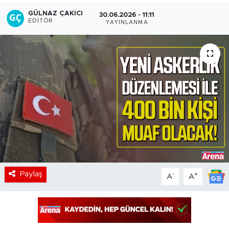
GÜLNAZ ÇAKICI
30.06.2026 - 11:11
EDITÖR
YAYINLANMA
Paylaş
-
+
A
A