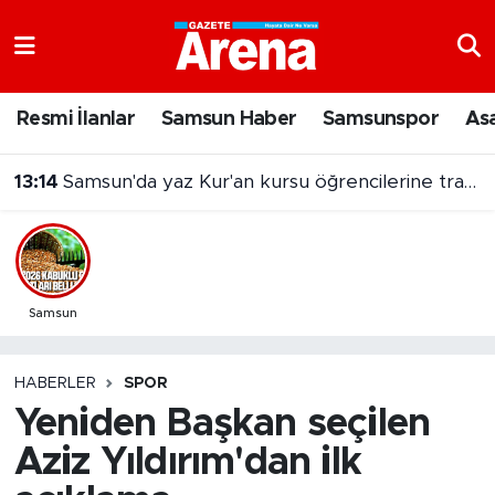
Nöbetçi Eczaneler
Resmi İlanlar
Samsun Haber
Samsunspor
As
Hava Durumu
13:14
Samsun'da yaz Kur'an kursu öğrencilerine trafik eğitimi
Samsun Namaz Vakitleri
Trafik Durumu
Süper Lig Puan Durumu ve Fikstür
Samsun
Tüm Manşetler
HABERLER
SPOR
Yeniden Başkan seçilen
Son Dakika Haberleri
Aziz Yıldırım'dan ilk
Haber Arşivi