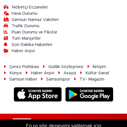
Nöbetçi Eczaneler
Hava Durumu
Samsun Namaz Vakitleri
Trafik Durumu
Puan Durumu ve Fikstür
Tüm Manşetler
Son Dakika Haberleri
Haber Arşivi
Çerez Politikası
Gizlilik Sözleşmesi
İletişim
Künye
Haber Arşivi
Asayiş
Kültür-Sanat
Samsun Haber
Samsunspor
TV- Magazin
RSS
Copyright © 2026. Her hakkı saklıdır.
En iyi site deneyimi sağlamak için