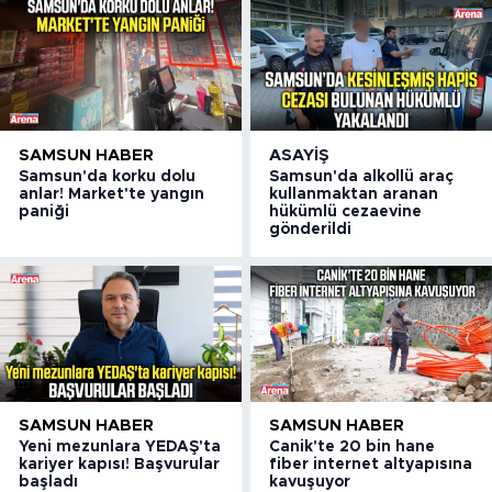
SAMSUN HABER
ASAYIŞ
Samsun'da korku dolu
Samsun'da alkollü araç
anlar! Market'te yangın
kullanmaktan aranan
paniği
hükümlü cezaevine
gönderildi
SAMSUN HABER
SAMSUN HABER
Yeni mezunlara YEDAŞ'ta
Canik'te 20 bin hane
kariyer kapısı! Başvurular
fiber internet altyapısına
başladı
kavuşuyor