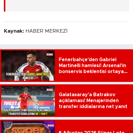
Kaynak:
HABER MERKEZİ
Fenerbahçe'den Gabriel
Martinelli hamlesi! Arsenal'in
bonservis beklentisi ortaya
çıktı
Galatasaray'a Batrakov
açıklaması! Menajerinden
transfer iddialarına net yanıt
6 Ağustos 2026 Süper Loto