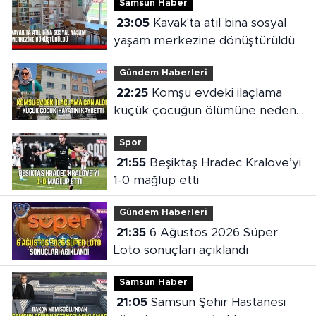
Samsun Haber
23:05
Kavak'ta atıl bina sosyal
yaşam merkezine dönüştürüldü
Gündem Haberleri
22:25
Komşu evdeki ilaçlama
küçük çocuğun ölümüne neden
oldu
Spor
21:55
Beşiktaş Hradec Kralove’yi
1-0 mağlup etti
Gündem Haberleri
21:35
6 Ağustos 2026 Süper
Loto sonuçları açıklandı
Samsun Haber
21:05
Samsun Şehir Hastanesi