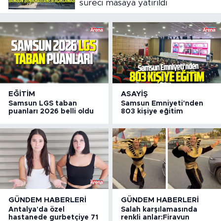
süreci masaya yatırıldı
EĞITIM
ASAYIŞ
Samsun LGS taban
Samsun Emniyeti'nden
puanları 2026 belli oldu
803 kişiye eğitim
GÜNDEM HABERLERI
GÜNDEM HABERLERI
Antalya'da özel
Salah karşılamasında
hastanede gurbetçiye 71
renkli anlar:Firavun