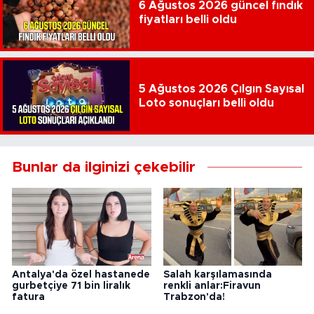
6 Ağustos 2026 güncel fındık
fiyatları belli oldu
5 Ağustos 2026 Çılgın Sayısal
Loto sonuçları belli oldu
Bunlar da ilginizi çekebilir
Antalya'da özel hastanede
Salah karşılamasında
gurbetçiye 71 bin liralık
renkli anlar:Firavun
fatura
Trabzon'da!