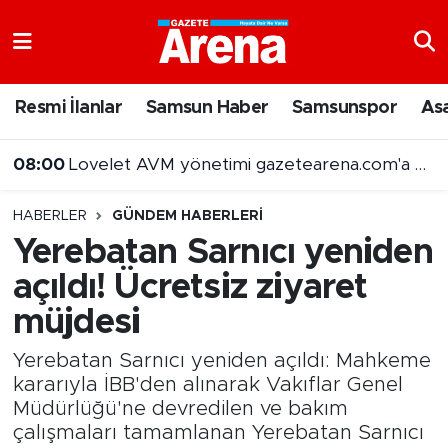
Nöbetçi Eczaneler
Resmi İlanlar
Samsun Haber
Samsunspor
As
Hava Durumu
08:00
Lovelet AVM yönetimi gazetearena.com'a konuştu
Samsun Namaz Vakitleri
07:00
6 Ağustos 2026 güncel fındık fiyatları belli oldu
HABERLER
GÜNDEM HABERLERI
Trafik Durumu
Yerebatan Sarnıcı yeniden
açıldı! Ücretsiz ziyaret
Süper Lig Puan Durumu ve Fikstür
müjdesi
Tüm Manşetler
Yerebatan Sarnıcı yeniden açıldı: Mahkeme
Son Dakika Haberleri
kararıyla İBB'den alınarak Vakıflar Genel
Müdürlüğü'ne devredilen ve bakım
çalışmaları tamamlanan Yerebatan Sarnıcı
Haber Arşivi