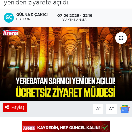
yeniden ziyarete açıldı.
GÜLNAZ ÇAKICI
07.06.2026 - 22:16
EDITÖR
YAYINLANMA
Paylaş
-
+
A
A