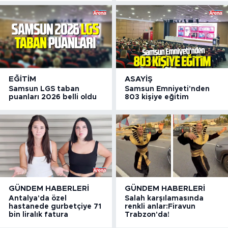
EĞITIM
ASAYIŞ
Samsun LGS taban
Samsun Emniyeti'nden
puanları 2026 belli oldu
803 kişiye eğitim
GÜNDEM HABERLERI
GÜNDEM HABERLERI
Antalya'da özel
Salah karşılamasında
hastanede gurbetçiye 71
renkli anlar:Firavun
bin liralık fatura
Trabzon'da!