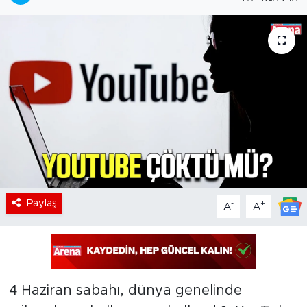
Paylaş
-
+
A
A
4 Haziran sabahı, dünya genelinde