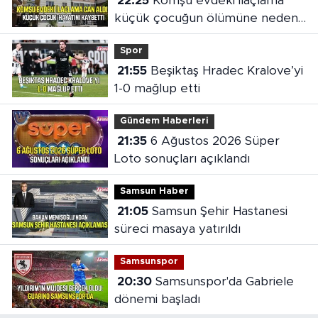
22:25
Komşu evdeki ilaçlama
küçük çocuğun ölümüne neden
oldu
Spor
21:55
Beşiktaş Hradec Kralove’yi
1-0 mağlup etti
Gündem Haberleri
21:35
6 Ağustos 2026 Süper
Loto sonuçları açıklandı
Samsun Haber
21:05
Samsun Şehir Hastanesi
süreci masaya yatırıldı
Samsunspor
20:30
Samsunspor'da Gabriele
dönemi başladı