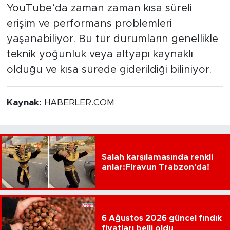
YouTube’da zaman zaman kısa süreli
erişim ve performans problemleri
yaşanabiliyor. Bu tür durumların genellikle
teknik yoğunluk veya altyapı kaynaklı
olduğu ve kısa sürede giderildiği biliniyor.
Kaynak:
HABERLER.COM
Salah karşılamasında renkli
anlar:Firavun Trabzon'da!
6 Ağustos 2026 güncel fındık
fiyatları belli oldu