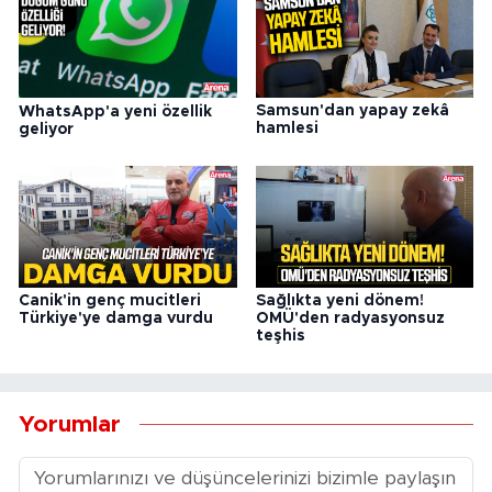
Samsun'dan yapay zekâ
WhatsApp'a yeni özellik
hamlesi
geliyor
Canik'in genç mucitleri
Sağlıkta yeni dönem!
Türkiye'ye damga vurdu
OMÜ'den radyasyonsuz
teşhis
Yorumlar