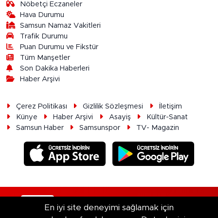
Nöbetçi Eczaneler
Hava Durumu
Samsun Namaz Vakitleri
Trafik Durumu
Puan Durumu ve Fikstür
Tüm Manşetler
Son Dakika Haberleri
Haber Arşivi
Çerez Politikası
Gizlilik Sözleşmesi
İletişim
Künye
Haber Arşivi
Asayiş
Kültür-Sanat
Samsun Haber
Samsunspor
TV- Magazin
RSS
Copyright © 2026. Her hakkı saklıdır.
En iyi site deneyimi sağlamak için