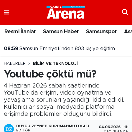
Nöbetçi Eczaneler
Resmi İlanlar
Samsun Haber
Samsunspor
As
Hava Durumu
08:59
Samsun Emniyeti'nden 803 kişiye eğitim
Samsun Namaz Vakitleri
HABERLER
BILIM VE TEKNOLOJI
Trafik Durumu
Youtube çöktü mü?
Süper Lig Puan Durumu ve Fikstür
4 Haziran 2026 sabah saatlerinde
YouTube’da erişim, video oynatma ve
Tüm Manşetler
yavaşlama sorunları yaşandığı iddia edildi.
Kullanıcılar sosyal medyada platforma
Son Dakika Haberleri
erişimde problemler olduğunu bildirdi.
DUYGU ZEYNEP KURUMAHMUTOĞLU
Haber Arşivi
04.06.2026 - 11:0
EDITÖR
YAYINLANMA