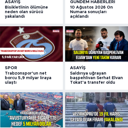
ASAYIŞ
GÜNDEM HABERLERI
Bisikletlinin ölümüne
10 Ağustos 2026 On
neden olan sürücü
Numara sonuçları
yakalandı
açıklandı
SPOR
ASAYIŞ
Trabzonspor’un net
Saldırıya uğrayan
borcu 5,9 milyar liraya
başpehlivan Serhat Elvan
ulaştı
Tokat’a transfer oldu