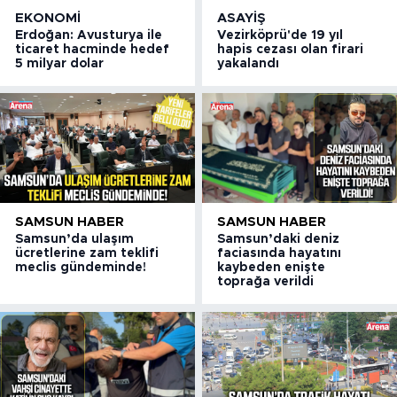
EKONOMI
ASAYIŞ
Erdoğan: Avusturya ile
Vezirköprü'de 19 yıl
ticaret hacminde hedef
hapis cezası olan firari
5 milyar dolar
yakalandı
SAMSUN HABER
SAMSUN HABER
Samsun’da ulaşım
Samsun’daki deniz
ücretlerine zam teklifi
faciasında hayatını
meclis gündeminde!
kaybeden enişte
toprağa verildi