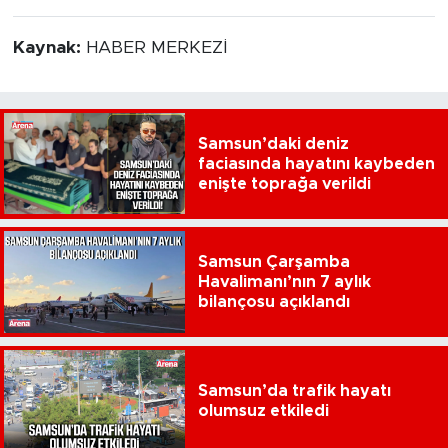
Kaynak:
HABER MERKEZİ
Samsun’daki deniz
faciasında hayatını kaybeden
enişte toprağa verildi
Samsun Çarşamba
Havalimanı’nın 7 aylık
bilançosu açıklandı
Samsun’da trafik hayatı
olumsuz etkiledi