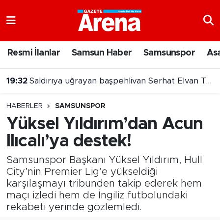
Nöbetçi Eczaneler
Resmi İlanlar
Samsun Haber
Samsunspor
As
Hava Durumu
19:32
Saldırıya uğrayan başpehlivan Serhat Elvan Tokat’a transfer oldu
Samsun Namaz Vakitleri
HABERLER
SAMSUNSPOR
Trafik Durumu
Yüksel Yıldırım’dan Acun
Ilıcalı’ya destek!
Süper Lig Puan Durumu ve Fikstür
Samsunspor Başkanı Yüksel Yıldırım, Hull
Tüm Manşetler
City’nin Premier Lig’e yükseldiği
karşılaşmayı tribünden takip ederek hem
Son Dakika Haberleri
maçı izledi hem de İngiliz futbolundaki
rekabeti yerinde gözlemledi.
Haber Arşivi