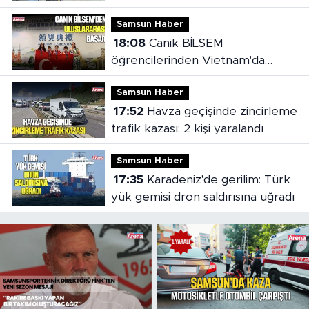
bırakıldı
Samsun Haber
18:08
Canik BİLSEM
öğrencilerinden Vietnam'da
madalya başarısı
Samsun Haber
17:52
Havza geçişinde zincirleme
trafik kazası: 2 kişi yaralandı
Samsun Haber
17:35
Karadeniz'de gerilim: Türk
yük gemisi dron saldırısına uğradı