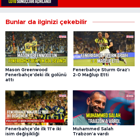
Bunlar da ilginizi çekebilir
Mason Greenwood
Fenerbahçe Sturm Graz'ı
Fenerbahçe'deki ilk golünü
2-0 Mağlup Etti
attı
Fenerbahçe'de ilk 11'e iki
Muhammed Salah
isim değişikliği
Trabzon'a vardı