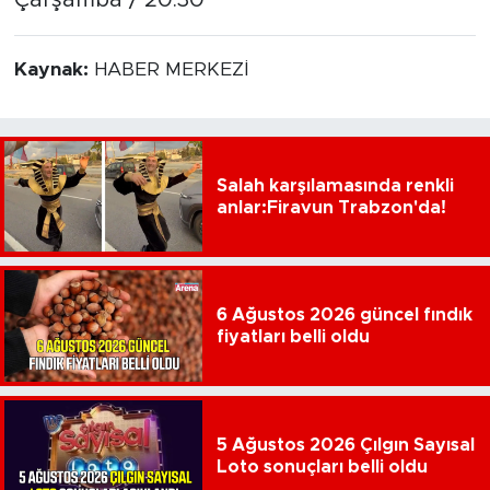
Kaynak:
HABER MERKEZİ
Salah karşılamasında renkli
anlar:Firavun Trabzon'da!
6 Ağustos 2026 güncel fındık
fiyatları belli oldu
5 Ağustos 2026 Çılgın Sayısal
Loto sonuçları belli oldu