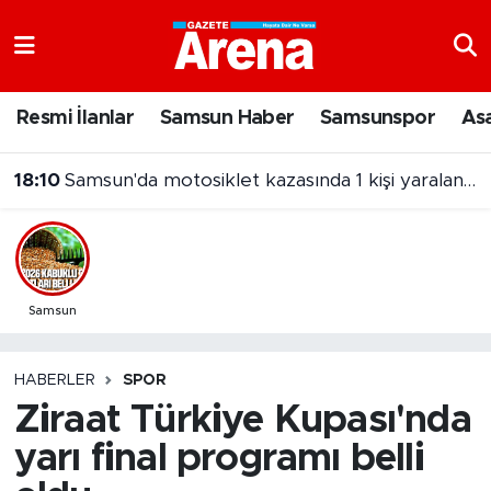
Nöbetçi Eczaneler
Resmi İlanlar
Samsun Haber
Samsunspor
As
Hava Durumu
18:10
Samsun'da motosiklet kazasında 1 kişi yaralandı
Samsun Namaz Vakitleri
Trafik Durumu
Süper Lig Puan Durumu ve Fikstür
Samsun
Tüm Manşetler
HABERLER
SPOR
Ziraat Türkiye Kupası'nda
Son Dakika Haberleri
yarı final programı belli
Haber Arşivi