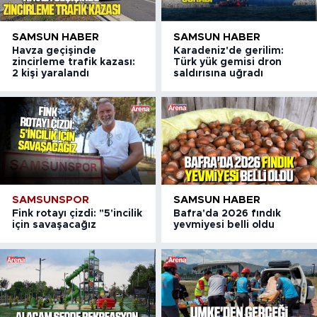
SAMSUN HABER
SAMSUN HABER
Havza geçişinde
Karadeniz'de gerilim:
zincirleme trafik kazası:
Türk yük gemisi dron
2 kişi yaralandı
saldırısına uğradı
SAMSUNSPOR
SAMSUN HABER
Fink rotayı çizdi: "5'incilik
Bafra'da 2026 fındık
için savaşacağız
yevmiyesi belli oldu