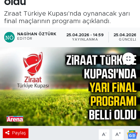
oldu
Ziraat Türkiye Kupası'nda oynanacak yarı
final maçlarının programı açıklandı.
NAGIHAN ÖZTÜRK
25.04.2026 - 14:59
25.04.2026 -
EDITÖR
YAYINLANMA
GÜNCELL
Paylaş
-
+
A
A