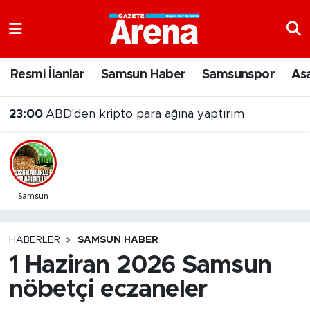
Nöbetçi Eczaneler
Resmi İlanlar
Samsun Haber
Samsunspor
As
Hava Durumu
23:00
ABD'den kripto para ağına yaptırım
Samsun Namaz Vakitleri
Trafik Durumu
Süper Lig Puan Durumu ve Fikstür
Samsun
Tüm Manşetler
HABERLER
SAMSUN HABER
1 Haziran 2026 Samsun
Son Dakika Haberleri
nöbetçi eczaneler
Haber Arşivi