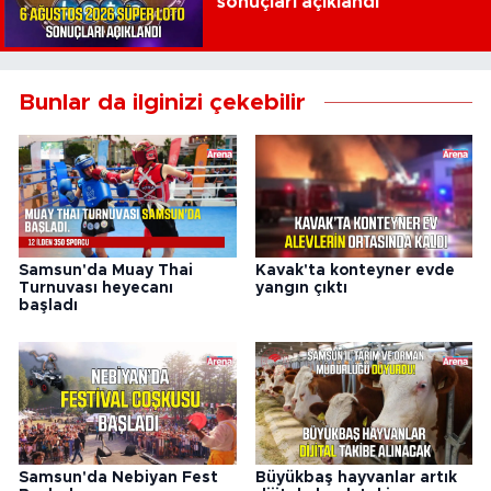
sonuçları açıklandı
Bunlar da ilginizi çekebilir
Samsun'da Muay Thai
Kavak'ta konteyner evde
Turnuvası heyecanı
yangın çıktı
başladı
Samsun'da Nebiyan Fest
Büyükbaş hayvanlar artık