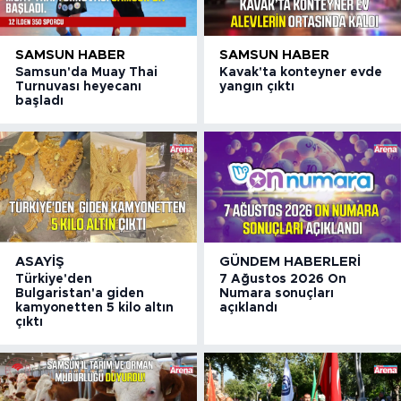
SAMSUN HABER
SAMSUN HABER
Samsun'da Muay Thai
Kavak'ta konteyner evde
Turnuvası heyecanı
yangın çıktı
başladı
ASAYIŞ
GÜNDEM HABERLERI
Türkiye'den
7 Ağustos 2026 On
Bulgaristan'a giden
Numara sonuçları
kamyonetten 5 kilo altın
açıklandı
çıktı