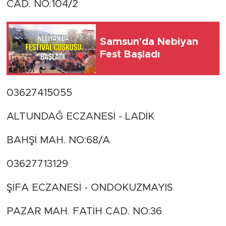
CAD. NO:104/2
Samsun'da Nebiyan
Fest Başladı
03627415055
ALTUNDAĞ ECZANESİ - LADİK
BAHŞİ MAH. NO:68/A
03627713129
ŞİFA ECZANESİ - ONDOKUZMAYIS
PAZAR MAH. FATİH CAD. NO:36