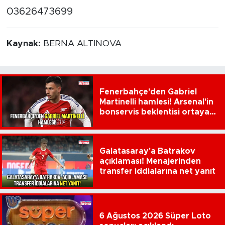
03626473699
Kaynak:
BERNA ALTINOVA
Fenerbahçe'den Gabriel
Martinelli hamlesi! Arsenal'in
bonservis beklentisi ortaya
çıktı
Galatasaray'a Batrakov
açıklaması! Menajerinden
transfer iddialarına net yanıt
6 Ağustos 2026 Süper Loto