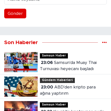
Gönder
Son Haberler
Samsun Haber
23:06
Samsun'da Muay Thai
Turnuvası heyecanı başladı
Gündem Haberleri
23:00
ABD'den kripto para
ağına yaptırım
Samsun Haber