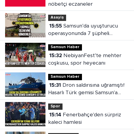
nöbetçi eczaneler
Asayiş
15:55
Samsun’da uyuşturucu
operasyonunda 7 şüpheli
cezaevine gönderildi
Samsun Haber
15:32
NebiyanFest’te mehter
coşkusu, spor heyecanı
Samsun Haber
15:31
Dron saldırısına uğramıştı!
Hasarlı Türk gemisi Samsun'a
getirildi
Spor
15:14
Fenerbahçe'den sürpriz
kaleci hamlesi