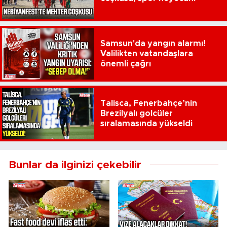
Samsun'da yangın alarmı!
Valilikten vatandaşlara
önemli çağrı
Talisca, Fenerbahçe’nin
Brezilyalı golcüler
sıralamasında yükseldi
Bunlar da ilginizi çekebilir