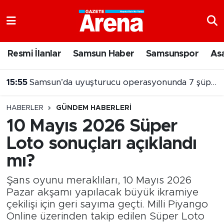
Nöbetçi Eczaneler
Resmi İlanlar
Samsun Haber
Samsunspor
As
Hava Durumu
15:55
Samsun’da uyuşturucu operasyonunda 7 şüpheli cezaevine gönderildi
Samsun Namaz Vakitleri
HABERLER
GÜNDEM HABERLERI
Trafik Durumu
10 Mayıs 2026 Süper
Loto sonuçları açıklandı
Süper Lig Puan Durumu ve Fikstür
mı?
Tüm Manşetler
Şans oyunu meraklıları, 10 Mayıs 2026
Son Dakika Haberleri
Pazar akşamı yapılacak büyük ikramiye
çekilişi için geri sayıma geçti. Milli Piyango
Online üzerinden takip edilen Süper Loto
Haber Arşivi