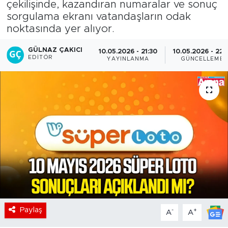
çekilişinde, kazandıran numaralar ve sonuç
sorgulama ekranı vatandaşların odak
noktasında yer alıyor.
GÜLNAZ ÇAKICI
10.05.2026 - 21:30
10.05.2026 - 22:
EDITÖR
YAYINLANMA
GÜNCELLEME
Paylaş
-
+
A
A