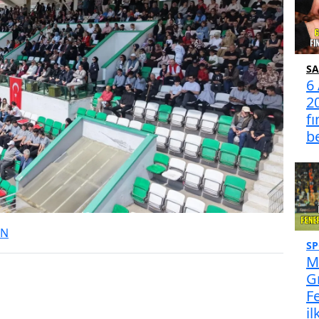
S
6
2
fı
be
IN
S
M
G
F
il