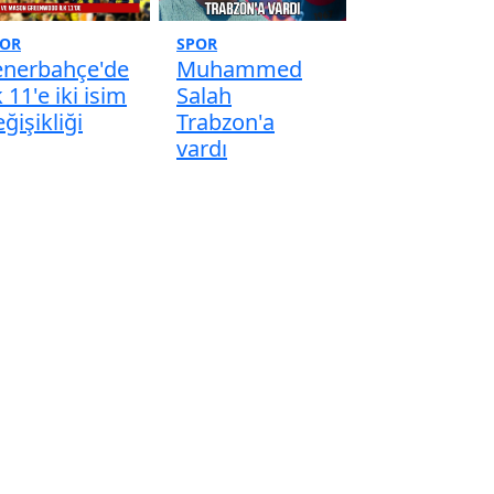
POR
SPOR
enerbahçe'de
Muhammed
k 11'e iki isim
Salah
ğişikliği
Trabzon'a
vardı