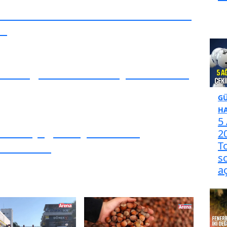
ılamasında renkli anlar:Firavun
a!
026 güncel fındık fiyatları belli
G
HA
5
2026 Çılgın Sayısal Loto
2
elli oldu
T
s
a