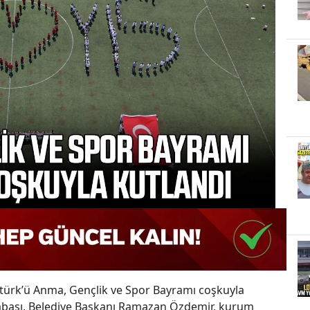
türk’ü Anma, Gençlik ve Spor Bayramı coşkuyla
başı, Belediye Başkanı Ramazan Özdemir, kurum