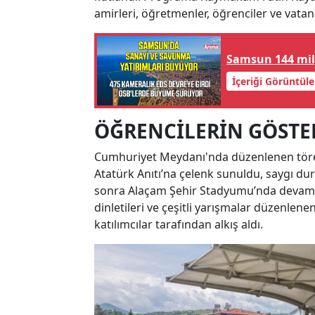
amirleri, öğretmenler, öğrenciler ve vatand
Samsun 144 mily
İçeriği Görüntüle
ÖĞRENCİLERİN GÖSTER
Cumhuriyet Meydanı'nda düzenlenen töre
Atatürk Anıtı’na çelenk sunuldu, saygı d
sonra Alaçam Şehir Stadyumu’nda devam ed
dinletileri ve çeşitli yarışmalar düzenlen
katılımcılar tarafından alkış aldı.