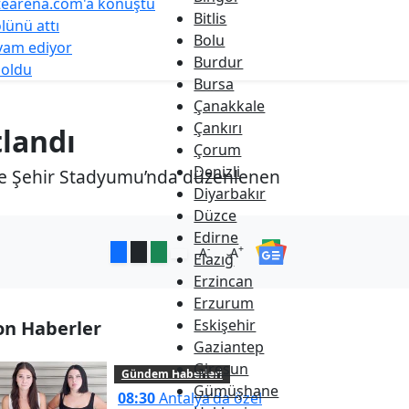
tearena.com'a konuştu
Bitlis
ünü attı
Bolu
evam ediyor
Burdur
 oldu
Bursa
Çanakkale
Çankırı
tlandı
Çorum
Denizli
ve Şehir Stadyumu’nda düzenlenen
Diyarbakır
Düzce
Edirne
-
+
A
A
Elazığ
Erzincan
Erzurum
Eskişehir
on Haberler
Gaziantep
Giresun
Gündem Haberleri
Gümüşhane
08:30
Antalya'da özel