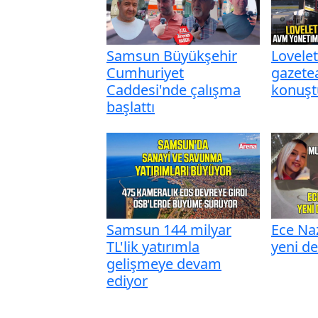
Samsun Büyükşehir
Lovele
Cumhuriyet
gazete
Caddesi'nde çalışma
konuşt
başlattı
Samsun 144 milyar
Ece Na
TL'lik yatırımla
yeni del
gelişmeye devam
ediyor