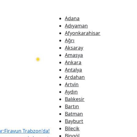
Samsun
Adana
Adıyaman
Afyonkarahisar
Ağrı
Aksaray
Amasya
°
18
 Haberleri
Ankara
Antalya
Ardahan
Artvin
Aydın
Balıkesir
Bartın
Batman
Bayburt
Bilecik
ar:Firavun Trabzon'da!
Bingöl