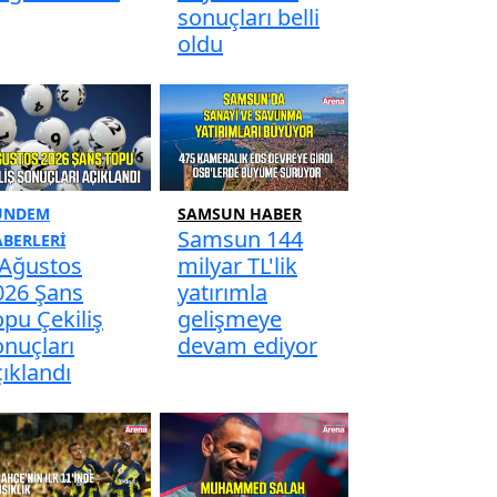
sonuçları belli
oldu
ÜNDEM
SAMSUN HABER
Samsun 144
BERLERI
 Ağustos
milyar TL'lik
026 Şans
yatırımla
opu Çekiliş
gelişmeye
onuçları
devam ediyor
çıklandı