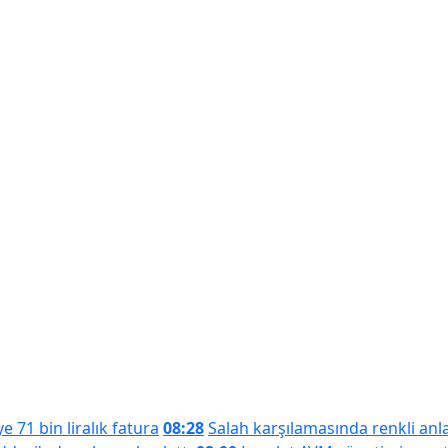
sun Haber
Samsunspor
Asayiş
Ekonomi
Gündem
 71 bin liralık fatura
08:28
Salah karşılamasında renkli anl