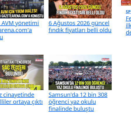
S
F
t AVM yönetimi
6 Ağustos 2026 güncel
il
arena.com'a
fındık fiyatları belli oldu
de
u
z cinayetinde
Samsun'da 12 bin 308
liler ortaya çıktı
öğrenci yaz okulu
finalinde buluştu