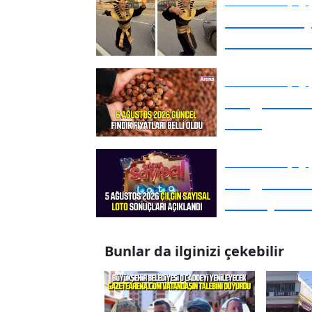
Editörün Seçtiği
Salah karş
Trabzon'd
Editörün Seçtiği
6 Ağustos 2
oldu
Editörün Seçtiği
5 Ağustos 
sonuçları b
Bunlar da ilginizi çekebilir