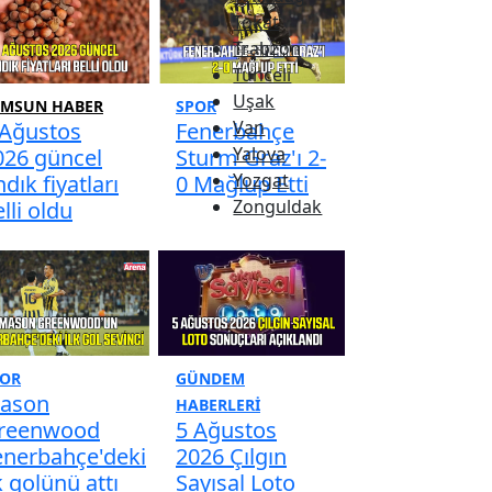
Tokat
Trabzon
Tunceli
Uşak
AMSUN HABER
SPOR
Van
 Ağustos
Fenerbahçe
Yalova
026 güncel
Sturm Graz'ı 2-
Yozgat
ndık fiyatları
0 Mağlup Etti
Zonguldak
lli oldu
POR
GÜNDEM
ason
HABERLERI
reenwood
5 Ağustos
enerbahçe'deki
2026 Çılgın
k golünü attı
Sayısal Loto