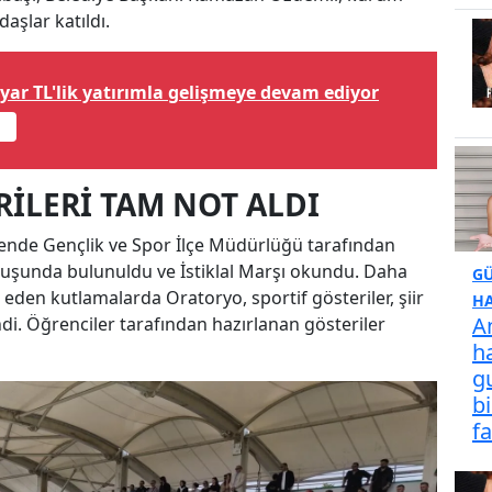
aşlar katıldı.
ar TL'lik yatırımla gelişmeye devam ediyor
İLERİ TAM NOT ALDI
nde Gençlik ve Spor İlçe Müdürlüğü tarafından
uruşunda bulunuldu ve İstiklal Marşı okundu. Daha
G
en kutlamalarda Oratoryo, sportif gösteriler, şiir
HA
A
endi. Öğrenciler tarafından hazırlanan gösteriler
h
g
bi
f