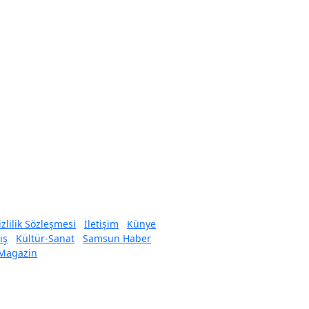
izlilik Sözleşmesi
İletişim
Künye
iş
Kültür-Sanat
Samsun Haber
 Magazin