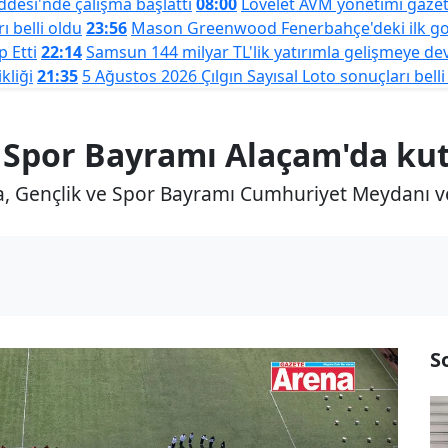
esi'nde çalışma başlattı
08:00
Lovelet AVM yönetimi gaze
ı belli oldu
23:56
Mason Greenwood Fenerbahçe'deki ilk gol
 Etti
22:14
Samsun 144 milyar TL'lik yatırımla gelişmeye d
kliği
21:35
5 Ağustos 2026 Çılgın Sayısal Loto sonuçları belli
e Spor Bayramı Alaçam'da ku
a, Gençlik ve Spor Bayramı Cumhuriyet Meydanı 
S