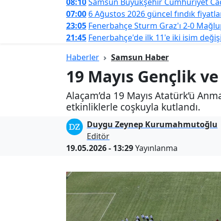
08:10
Samsun Büyükşehir Cumhuriyet Cadd
07:00
6 Ağustos 2026 güncel fındık fiyatlar
23:05
Fenerbahçe Sturm Graz'ı 2-0 Mağlup
21:45
Fenerbahçe'de ilk 11'e iki isim değişi
Haberler
Samsun Haber
19 Mayıs Gençlik v
Alaçam’da 19 Mayıs Atatürk’ü Anm
etkinliklerle coşkuyla kutlandı.
Duygu Zeynep Kurumahmutoğlu
Editör
19.05.2026 - 13:29
Yayınlanma