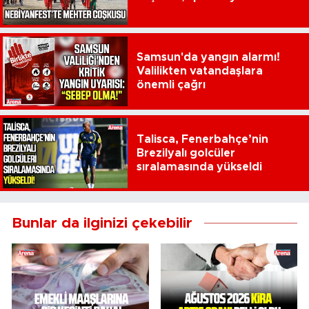
Samsun'da yangın alarmı!
Valilikten vatandaşlara
önemli çağrı
Talisca, Fenerbahçe’nin
Brezilyalı golcüler
sıralamasında yükseldi
Bunlar da ilginizi çekebilir