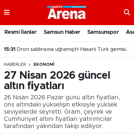
Nöbetçi Eczaneler
Resmi İlanlar
Samsun Haber
Samsunspor
As
Hava Durumu
15:31
Dron saldırısına uğramıştı! Hasarlı Türk gemisi Samsun'a getirildi
Samsun Namaz Vakitleri
15:14
Fenerbahçe'den sürpriz kaleci hamlesi
HABERLER
EKONOMI
Trafik Durumu
27 Nisan 2026 güncel
altın fiyatları
Süper Lig Puan Durumu ve Fikstür
26 Nisan 2026 Pazar günü altın fiyatları,
Tüm Manşetler
ons altındaki yükselişin etkisiyle yüksek
seviyelerde seyretti. Gram, çeyrek ve
Son Dakika Haberleri
Cumhuriyet altını fiyatları yatırımcılar
tarafından yakından takip ediliyor.
Haber Arşivi