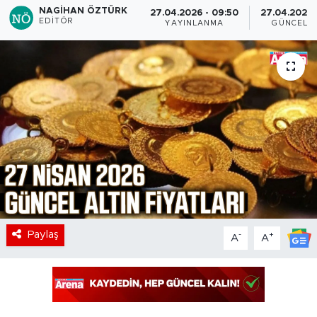
NAGIHAN ÖZTÜRK
27.04.2026 - 09:50
27.04.2026 -
EDITÖR
YAYINLANMA
GÜNCELL
Paylaş
-
+
A
A