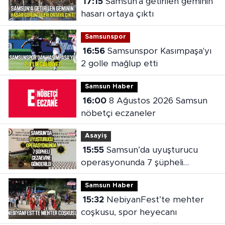
17:15
Samsun'a getirilen geminin
hasarı ortaya çıktı
Samsunspor
16:56
Samsunspor Kasımpaşa'yı
2 golle mağlup etti
Samsun Haber
16:00
8 Ağustos 2026 Samsun
nöbetçi eczaneler
Asayiş
15:55
Samsun’da uyuşturucu
operasyonunda 7 şüpheli
cezaevine gönderildi
Samsun Haber
15:32
NebiyanFest’te mehter
coşkusu, spor heyecanı