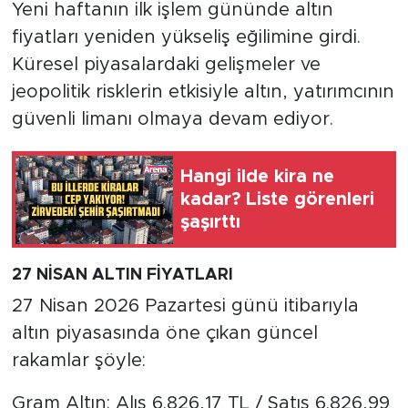
Yeni haftanın ilk işlem gününde altın
fiyatları yeniden yükseliş eğilimine girdi.
Küresel piyasalardaki gelişmeler ve
jeopolitik risklerin etkisiyle altın, yatırımcının
güvenli limanı olmaya devam ediyor.
Hangi ilde kira ne
kadar? Liste görenleri
şaşırttı
27 NİSAN ALTIN FİYATLARI
27 Nisan 2026 Pazartesi günü itibarıyla
altın piyasasında öne çıkan güncel
rakamlar şöyle:
Gram Altın: Alış 6.826,17 TL / Satış 6.826,99