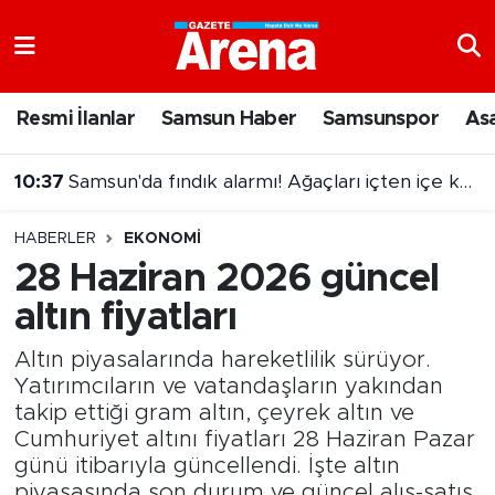
Nöbetçi Eczaneler
Resmi İlanlar
Samsun Haber
Samsunspor
As
Hava Durumu
10:37
Samsun'da fındık alarmı! Ağaçları içten içe kurutuyor
Samsun Namaz Vakitleri
HABERLER
EKONOMI
Trafik Durumu
28 Haziran 2026 güncel
altın fiyatları
Süper Lig Puan Durumu ve Fikstür
Altın piyasalarında hareketlilik sürüyor.
Tüm Manşetler
Yatırımcıların ve vatandaşların yakından
takip ettiği gram altın, çeyrek altın ve
Son Dakika Haberleri
Cumhuriyet altını fiyatları 28 Haziran Pazar
günü itibarıyla güncellendi. İşte altın
Haber Arşivi
piyasasında son durum ve güncel alış-satış