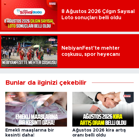
8 Ağustos 2026 Çılgın Sayısal
Loto sonuçları belli oldu
NebiyanFest’te mehter
coşkusu, spor heyecanı
Bunlar da ilginizi çekebilir
Emekli maaşlarına bir
Ağustos 2026 kira artış
kesinti daha!
oranı belli oldu