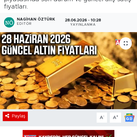
fiyatları.
NAGIHAN ÖZTÜRK
28.06.2026 - 10:28
EDITÖR
YAYINLANMA
Paylaş
-
+
A
A