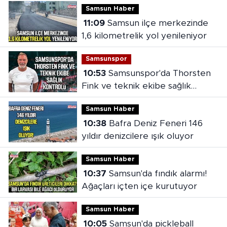
Samsun Haber
11:09
Samsun ilçe merkezinde
1,6 kilometrelik yol yenileniyor
Samsunspor
10:53
Samsunspor'da Thorsten
Fink ve teknik ekibe sağlık
kontrolü
Samsun Haber
10:38
Bafra Deniz Feneri 146
yıldır denizcilere ışık oluyor
Samsun Haber
10:37
Samsun'da fındık alarmı!
Ağaçları içten içe kurutuyor
Samsun Haber
10:05
Samsun'da pickleball