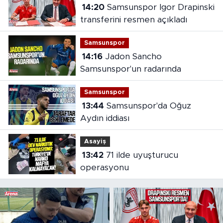
14:20
Samsunspor Igor Drapinski
transferini resmen açıkladı
Samsunspor
14:16
Jadon Sancho
Samsunspor'un radarında
Samsunspor
13:44
Samsunspor'da Oğuz
Aydın iddiası
Asayiş
13:42
71 ilde uyuşturucu
operasyonu