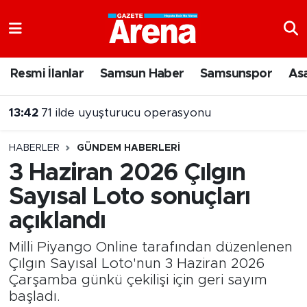
Nöbetçi Eczaneler
Resmi İlanlar
Samsun Haber
Samsunspor
As
Hava Durumu
13:42
71 ilde uyuşturucu operasyonu
Samsun Namaz Vakitleri
13:30
İlkadım Belediye Meclisi Ağustos Ayı Toplantısı tamamlandı
HABERLER
GÜNDEM HABERLERI
Trafik Durumu
3 Haziran 2026 Çılgın
Sayısal Loto sonuçları
Süper Lig Puan Durumu ve Fikstür
açıklandı
Tüm Manşetler
Milli Piyango Online tarafından düzenlenen
Son Dakika Haberleri
Çılgın Sayısal Loto'nun 3 Haziran 2026
Çarşamba günkü çekilişi için geri sayım
başladı.
Haber Arşivi