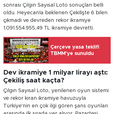
sonrası Çılgın Sayısal Loto sonuçları belli
oldu. Heyecanla beklenen Çekilişte 6 bilen
çıkmadı ve devreden rekor ikramiye
1.091.554.955,49 TL ikramiye devretti.
Çerçeve yasa teklifi
TBMM'ye sunuldu
Dev ikramiye 1 milyar lirayı aştı:
Çekiliş saat kaçta?
Çılgın Sayısal Loto, yenilenen oyun sistemi
ve rekor kıran ikramiye havuzuyla
Türkiye'nin en çok ilgi gören şans oyunları
arasında ilk sırada yer alıyor. Pazartesi