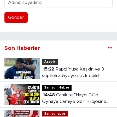
Gönder
Son Haberler
Asayiş
15:22
Rapçi Yüşa Keskin ve 3
şüpheli adliyeye sevk edildi
Samsun Haber
14:48
Canik'te "Haydi Güle
Oynaya Camiye Gel" Projesine
yoğun ilgi
Samsunspor