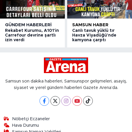
GÜNDEM HABERLERI
SAMSUN HABER
Rekabet Kurumu, A101'in
Canlı tavuk yüklü tır
Carrefour devrine şartlı
Havza Viyadüğü'nde
izin verdi
kamyona çarptı
Samsun son dakika haberleri, Samsunspor gelişmeleri, asayiş,
siyaset ve yerel gündem haberleri Gazete Arena’da.
Nöbetçi Eczaneler
Hava Durumu
Samsun Namaz Vakitleri