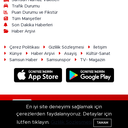
Trafik Durumu
Puan Durumu ve Fikstür
Tüm Manşetler
Son Dakika Haberleri
Haber Arşivi
Çerez Politikası
Gizlilik Sözleşmesi
İletişim
Künye
Haber Arşivi
Asayiş
Kültür-Sanat
Samsun Haber
Samsunspor
TV- Magazin
RSS
Copyright © 2026. Her hakkı saklıdır.
En iyi site deneyimi sağlamak için
çerezlerden faydalanıyoruz. Detaylar için
Haber Yazılımı:
TE Bilişim
lütfen tıklayın.
Gizlilik Sözleşmesi
TAMAM