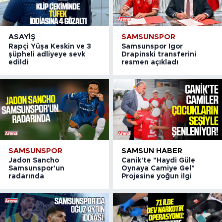
ASAYIŞ
SAMSUNSPOR
Rapçi Yüşa Keskin ve 3
Samsunspor Igor
şüpheli adliyeye sevk
Drapinski transferini
edildi
resmen açıkladı
SAMSUNSPOR
SAMSUN HABER
Jadon Sancho
Canik'te "Haydi Güle
Samsunspor'un
Oynaya Camiye Gel"
radarında
Projesine yoğun ilgi