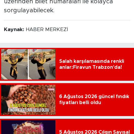
üzerinden bilet numaraları ile kolayca
sorgulayabilecek.
Kaynak:
HABER MERKEZİ
Salah karşılamasında renkli
anlar:Firavun Trabzon'da!
6 Ağustos 2026 güncel fındık
fiyatları belli oldu
5 Ağustos 2026 Çılgın Sayısal