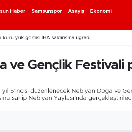
sun Haber
Samsunspor
Asayiş
Ekonomi
 kuru yük gemisi İHA saldırısına uğradı
ebiyan Fest Başladı
 ve Gençlik Festivali 
yıl 5’incisi düzenlenecek Nebiyan Doğa ve Genç
sına sahip Nebiyan Yaylası’nda gerçekleştirilece