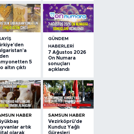
SAYIŞ
GÜNDEM
ürkiye'den
HABERLERI
lgaristan'a
7 Ağustos 2026
iden
On Numara
amyonetten 5
sonuçları
lo altın çıktı
açıklandı
AMSUN HABER
SAMSUN HABER
üyükbaş
Vezirköprü'de
yvanlar artık
Kunduz Yağlı
jital olarak
Güreşleri