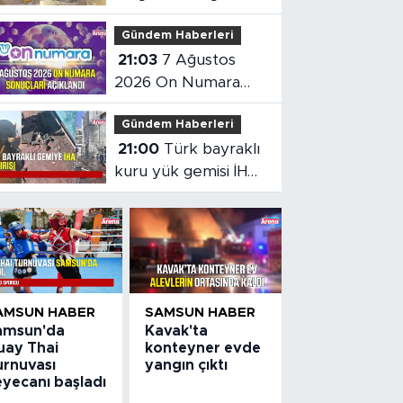
kamyonetten 5 kilo
Gündem Haberleri
altın çıktı
21:03
7 Ağustos
2026 On Numara
sonuçları açıklandı
Gündem Haberleri
21:00
Türk bayraklı
kuru yük gemisi İHA
saldırısına uğradı
AMSUN HABER
SAMSUN HABER
amsun'da
Kavak'ta
uay Thai
konteyner evde
urnuvası
yangın çıktı
eyecanı başladı