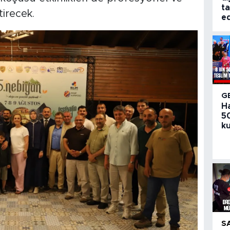
ta
irecek.
ed
G
H
50
ku
S