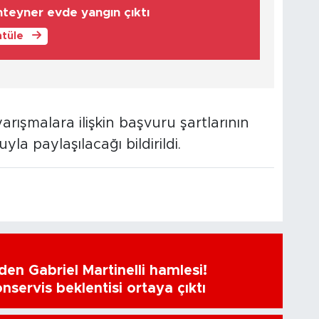
nteyner evde yangın çıktı
ntüle
arışmalara ilişkin başvuru şartlarının
 paylaşılacağı bildirildi.
en Gabriel Martinelli hamlesi!
nservis beklentisi ortaya çıktı