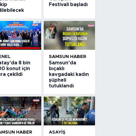
kip
Festivali başladı
ilebilecek
ENEL
SAMSUN HABER
atay'da 8 bin
Samsun’da
0 konut için
bıçaklı
ra çekildi
kavgadaki kadın
şüpheli
tutuklandı
AMSUN HABER
ASAYIŞ