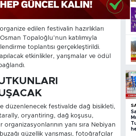
rganize edilen festivalin hazırlıkları
Osman Topaloğlu’nun katılımıyla
lendirme toplantısı gerçekleştirildi.
pılacak etkinlikler, yarışmalar ve ödül
bağlandı.
UTKUNLARI
LUŞACAK
S
e düzenlenecek festivalde dağ bisikleti,
S
arally, oryantiring, dağ koşusu,
M
T
or organizasyonlarının yanı sıra Nebiyan
h
buzağı güzellik yarışması, fotoğrafçılar