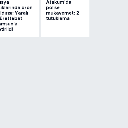
usya
Atakum'da
ıklarında dron
polise
ldırısı: Yaralı
mukavemet: 2
ürettebat
tutuklama
amsun'a
tirildi