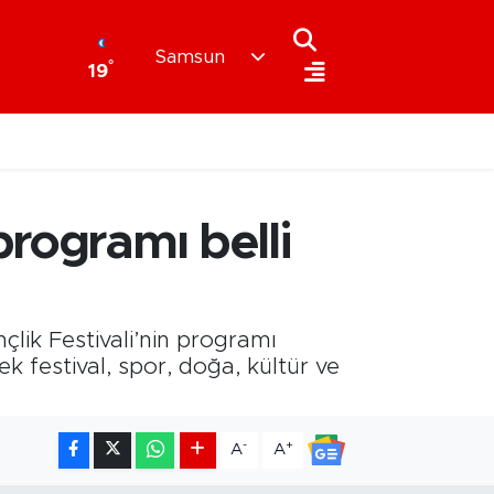
Samsun
°
19
programı belli
lik Festivali’nin programı
k festival, spor, doğa, kültür ve
-
+
A
A