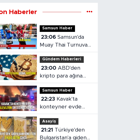
on Haberler
Samsun Haber
23:06
Samsun'da
Muay Thai Turnuvası
heyecanı başladı
Gündem Haberleri
23:00
ABD'den
kripto para ağına
yaptırım
Samsun Haber
22:23
Kavak'ta
konteyner evde
yangın çıktı
Asayiş
21:21
Türkiye'den
Bulgaristan'a giden