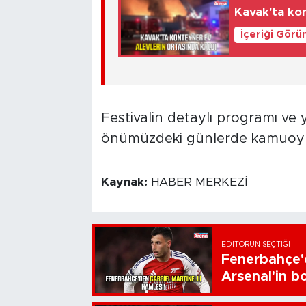
Kavak'ta ko
İçeriği Görü
Festivalin detaylı programı ve y
önümüzdeki günlerde kamuoyuyla
Kaynak:
HABER MERKEZİ
EDITÖRÜN SEÇTIĞI
Fenerbahçe'd
Arsenal'in bo