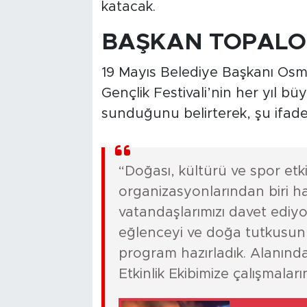
katacak.
BAŞKAN TOPALO
19 Mayıs Belediye Başkanı Os
Gençlik Festivali’nin her yıl b
sunduğunu belirterek, şu ifadel
“Doğası, kültürü ve spor etki
organizasyonlarından biri ha
vatandaşlarımızı davet edi
eğlenceyi ve doğa tutkusunu
program hazırladık. Alanınd
Etkinlik Ekibimize çalışmaları