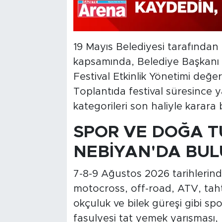
19 Mayıs Belediyesi tarafından o
kapsamında, Belediye Başkanı 
Festival Etkinlik Yönetimi değer
Toplantıda festival süresince ya
kategorileri son haliyle karara 
SPOR VE DOĞA T
NEBİYAN'DA BU
7-8-9 Ağustos 2026 tarihlerind
motocross, off-road, ATV, taht
okçuluk ve bilek güreşi gibi sp
fasulyesi tat yemek yarışması, 