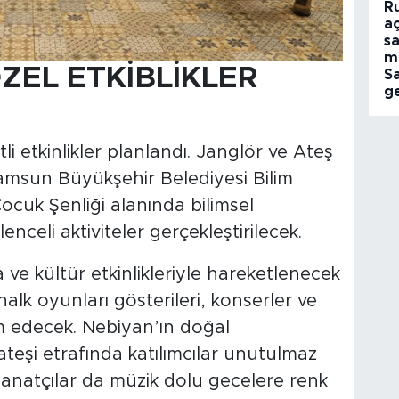
R
aç
sa
m
ZEL ETKİBLİKLER
S
ge
tli etkinlikler planlandı. Janglör ve Ateş
Samsun Büyükşehir Belediyesi Bilim
ocuk Şenliği alanında bilimsel
lenceli aktiviteler gerçekleştirilecek.
ve kültür etkinlikleriyle hareketlenecek
halk oyunları gösterileri, konserler ve
am edecek. Nebiyan’ın doğal
eşi etrafında katılımcılar unutulmaz
anatçılar da müzik dolu gecelere renk