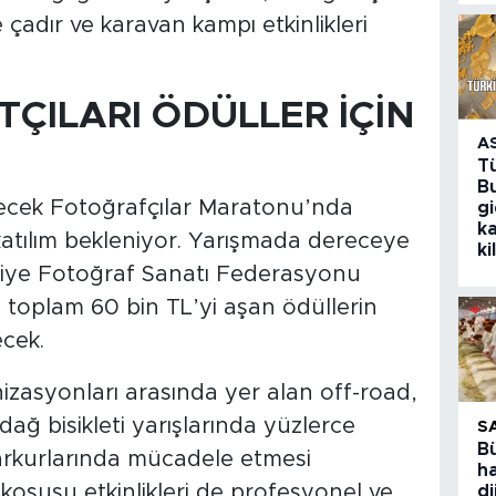
çadır ve karavan kampı etkinlikleri
ÇILARI ÖDÜLLER İÇİN
A
T
Bu
ecek Fotoğrafçılar Maratonu’nda
g
k
katılım bekleniyor. Yarışmada dereceye
ki
rkiye Fotoğraf Sanatı Federasyonu
a toplam 60 bin TL’yi aşan ödüllerin
cek.
izasyonları arasında yer alan off-road,
ağ bisikleti yarışlarında yüzlerce
S
B
arkurlarında mücadele etmesi
ha
koşusu etkinlikleri de profesyonel ve
di