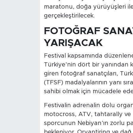
maratonu, doğa yürüyüşleri ile 
gerçekleştirilecek.
FOTOĞRAF SANAT
YARIŞACAK
Festival kapsamında düzenlen
Türkiye’nin dört bir yanından 
giren fotoğraf sanatçıları, Tü
(TFSF) madalyalarının yanı sır
sahibi olmak için mücadele ede
Festivalin adrenalin dolu organ
motocross, ATV, tahtarally ve d
sporcunun Nebiyan’ın zorlu p
bekleniyor. Oryantiring ve dağ 