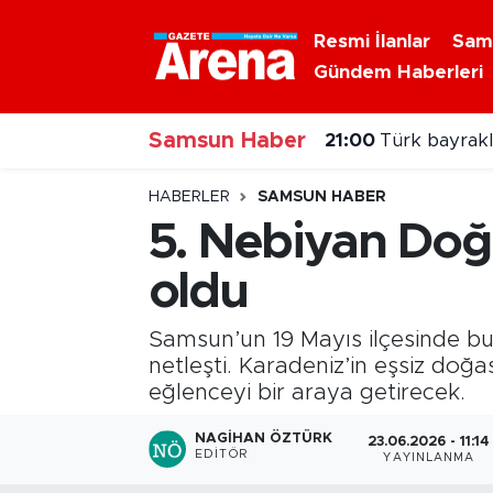
Resmi İlanlar
Sam
Gündem Haberleri
Nöbetçi Eczaneler
21:00
Türk bayraklı
Samsun Haber
Hava Durumu
20:00
Samsun'da N
Samsun Namaz Vakitleri
HABERLER
SAMSUN HABER
5. Nebiyan Doğa
Trafik Durumu
oldu
Süper Lig Puan Durumu ve Fikstür
Samsun’un 19 Mayıs ilçesinde bu 
Tüm Manşetler
netleşti. Karadeniz’in eşsiz doğa
eğlenceyi bir araya getirecek.
Son Dakika Haberleri
NAGIHAN ÖZTÜRK
23.06.2026 - 11:14
EDITÖR
YAYINLANMA
Haber Arşivi