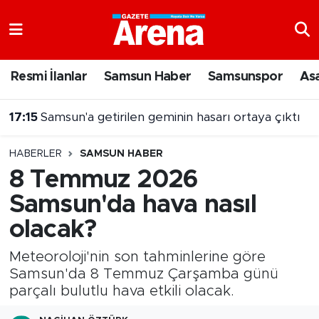
Nöbetçi Eczaneler
Resmi İlanlar
Samsun Haber
Samsunspor
As
Hava Durumu
17:15
Samsun'a getirilen geminin hasarı ortaya çıktı
Samsun Namaz Vakitleri
HABERLER
SAMSUN HABER
Trafik Durumu
8 Temmuz 2026
Samsun'da hava nasıl
Süper Lig Puan Durumu ve Fikstür
olacak?
Tüm Manşetler
Meteoroloji'nin son tahminlerine göre
Son Dakika Haberleri
Samsun'da 8 Temmuz Çarşamba günü
parçalı bulutlu hava etkili olacak.
Haber Arşivi