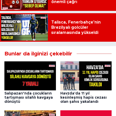
önemli çağrı
Talisca, Fenerbahçe’nin
Brezilyalı golcüler
sıralamasında yükseldi
Bunlar da ilginizi çekebilir
Salıpazarı’nda çocukların
Havzda'da 11 yıl
tartışması silahlı kavgaya
kesinleşmiş hapis cezası
dönüştü
olan şahıs yakalandı