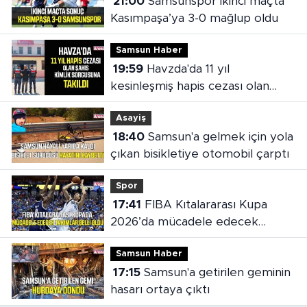
21:00
Samsunspor ikinci maçta
Kasımpaşa’ya 3-0 mağlup oldu
Samsun Haber
19:59
Havzda'da 11 yıl
kesinleşmiş hapis cezası olan
şahıs yakalandı
Asayiş
18:40
Samsun'a gelmek için yola
çıkan bisikletiye otomobil çarptı
Spor
17:41
FIBA Kıtalararası Kupa
2026’da mücadele edecek
takımlar belli oldu
Samsun Haber
17:15
Samsun'a getirilen geminin
hasarı ortaya çıktı