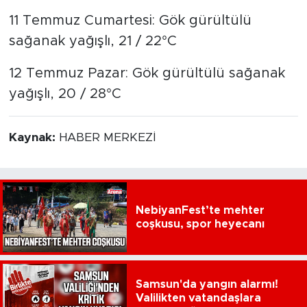
11 Temmuz Cumartesi: Gök gürültülü
sağanak yağışlı, 21 / 22°C
12 Temmuz Pazar: Gök gürültülü sağanak
yağışlı, 20 / 28°C
Kaynak:
HABER MERKEZİ
NebiyanFest’te mehter
coşkusu, spor heyecanı
Samsun'da yangın alarmı!
Valilikten vatandaşlara