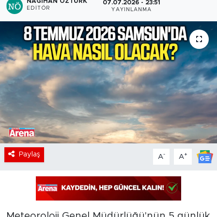
NAGIHAN ÖZTÜRK
07.07.2026 - 23:51
EDITÖR
YAYINLANMA
Paylaş
-
+
A
A
Meteoroloji Genel Müdürlüğü'nün 5 günlük