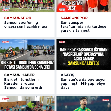
SAMSUNSPOR
SAMSUNSPOR
Samsunspor’un lig
Samsunspor
öncesi son hazırlık maçı
taraftarından iki kardeşe
yürek ısıtan jest
SAMSUN HABER
ASAYIŞ
Bisikletli turistlerin
Samsun'da da operasyon
Karadeniz rotası
yapılmıştı! 149 şüpheliye
Samsun'da sona erdi
dava