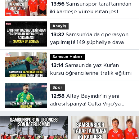
13:56
Samsunspor taraftarından
iki kardeşe yürek ısıtan jest
Asayiş
13:32
Samsun'da da operasyon
yapılmıştı! 149 şüpheliye dava
Samsun Haber
13:14
Samsun'da yaz Kur'an
kursu öğrencilerine trafik eğitimi
Spor
12:58
Altay Bayındır'ın yeni
adresi İspanya! Celta Vigo'ya
kiralandı