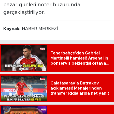
pazar günleri noter huzurunda
gerçekleştiriliyor.
Kaynak:
HABER MERKEZİ
Fenerbahçe'den Gabriel
Martinelli hamlesi! Arsenal'in
bonservis beklentisi ortaya
çıktı
Galatasaray'a Batrakov
açıklaması! Menajerinden
transfer iddialarına net yanıt