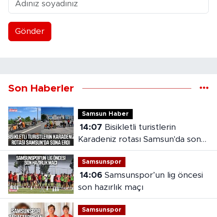
Gönder
Son Haberler
Samsun Haber
14:07
Bisikletli turistlerin
Karadeniz rotası Samsun'da sona
erdi
Samsunspor
14:06
Samsunspor’un lig öncesi
son hazırlık maçı
Samsunspor