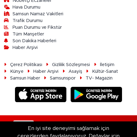
Nöbetçi Eczaneler
Hava Durumu
Samsun Namaz Vakitleri
Trafik Durumu
Puan Durumu ve Fikstür
Tüm Manşetler
Son Dakika Haberleri
Haber Arşivi
Çerez Politikası
Gizlilik Sözleşmesi
İletişim
Künye
Haber Arşivi
Asayiş
Kültür-Sanat
Samsun Haber
Samsunspor
TV- Magazin
RSS
Copyright © 2026. Her hakkı saklıdır.
En iyi site deneyimi sağlamak için
çerezlerden faydalanıyoruz. Detaylar için