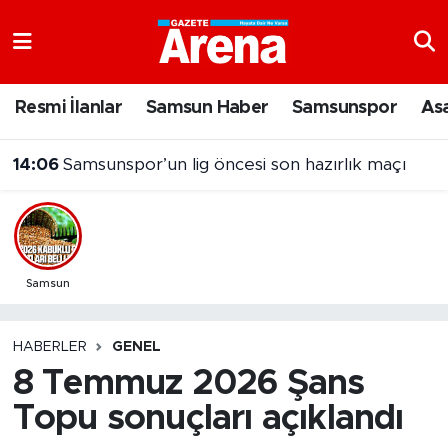
Nöbetçi Eczaneler
Resmi İlanlar
Samsun Haber
Samsunspor
As
Hava Durumu
14:06
Samsunspor’un lig öncesi son hazırlık maçı
Samsun Namaz Vakitleri
Trafik Durumu
Süper Lig Puan Durumu ve Fikstür
Samsun
Tüm Manşetler
HABERLER
GENEL
8 Temmuz 2026 Şans
Son Dakika Haberleri
Topu sonuçları açıklandı
Haber Arşivi