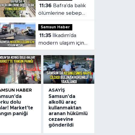
11:36
Bafra'da balık
ölümlerine sebep
olan firma bulundu
Samsun Haber
11:35
İlkadım'da
modern ulaşım için
yoğun mesai
AMSUN HABER
ASAYIŞ
amsun'da
Samsun'da
orku dolu
alkollü araç
lar! Market'te
kullanmaktan
angın paniği
aranan hükümlü
cezaevine
gönderildi