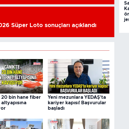
S
K
ön
je
26 Süper Loto sonuçları açıklandı
 20 bin hane fiber
Yeni mezunlara YEDAŞ'ta
 altyapısına
kariyer kapısı! Başvurular
yor
başladı