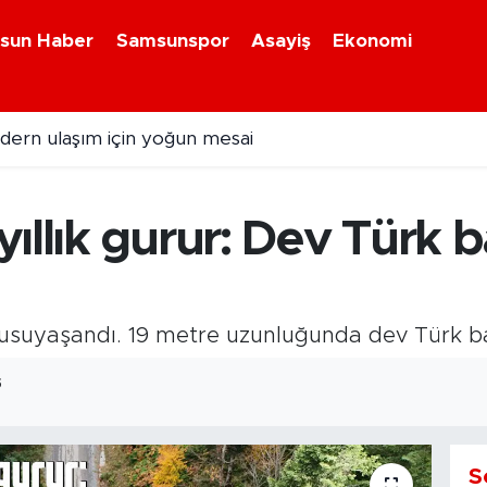
sun Haber
Samsunspor
Asayiş
Ekonomi
dern ulaşım için yoğun mesai
ıllık gurur: Dev Türk 
usuyaşandı. 19 metre uzunluğunda dev Türk ba
5
S