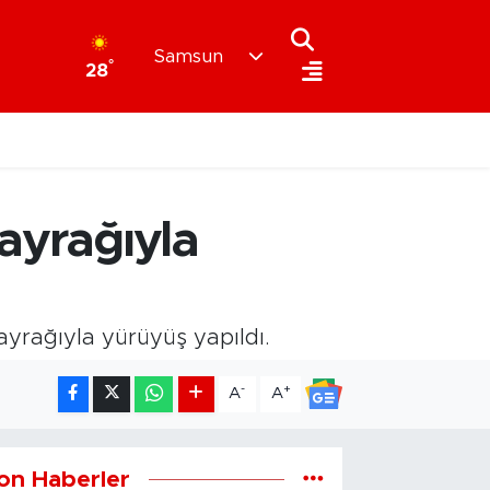
Samsun
°
28
bayrağıyla
yrağıyla yürüyüş yapıldı.
-
+
A
A
on Haberler