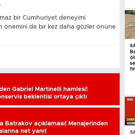
.
ulmaz bir Cumhuriyet deneyimi
ğin önemini de bir kez daha gözler önüne
S
Ba
ö
s
f
en Gabriel Martinelli hamlesi!
nservis beklentisi ortaya çıktı
a Batrakov açıklaması! Menajerinden
alarına net yanıt
S