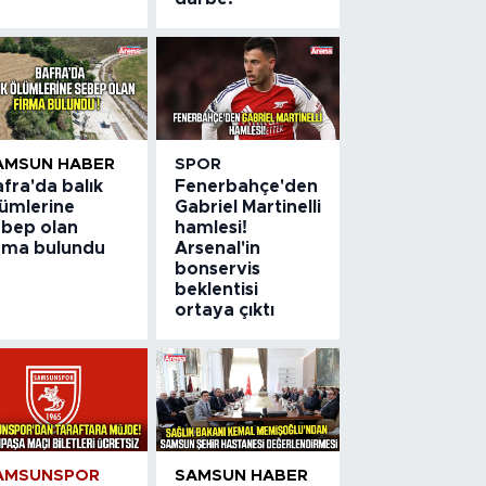
AMSUN HABER
SPOR
fra'da balık
Fenerbahçe'den
lümlerine
Gabriel Martinelli
ebep olan
hamlesi!
irma bulundu
Arsenal'in
bonservis
beklentisi
ortaya çıktı
AMSUNSPOR
SAMSUN HABER