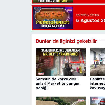
EDITÖRÜN SEÇTIĞI
6 Ağustos 20
Bunlar da ilginizi çekebilir
Samsun'da korku dolu
Canik'te
anlar! Market'te yangın
internet
paniği
kavuşu