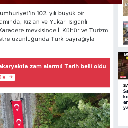
huriyet’in 102. yılı büyük bir
amında, Kızlan ve Yukarı Isıganlı
 Karadere mevkisinde İl Kültür ve Turizm
tre uzunluğunda Türk bayrağıyla
karyakıta zam alarmı! Tarih belli oldu
üle
S
S
k
an
y