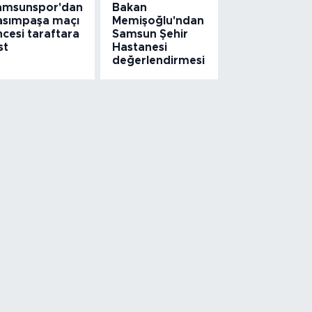
amsunspor'dan
Bakan
asımpaşa maçı
Memişoğlu'ndan
cesi taraftara
Samsun Şehir
st
Hastanesi
değerlendirmesi