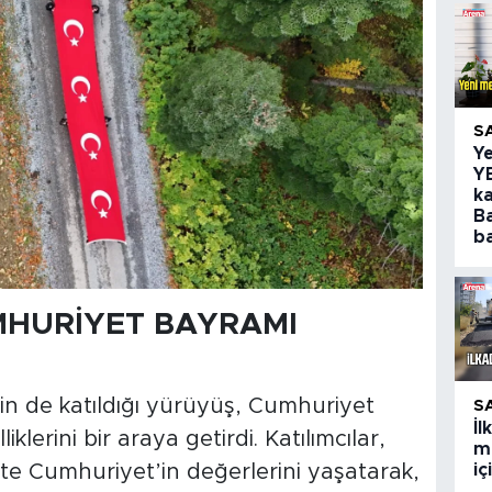
S
Y
Y
ka
B
ba
MHURİYET BAYRAMI
nin de katıldığı yürüyüş, Cumhuriyet
S
İ
klerini bir araya getirdi. Katılımcılar,
m
i
kte Cumhuriyet’in değerlerini yaşatarak,