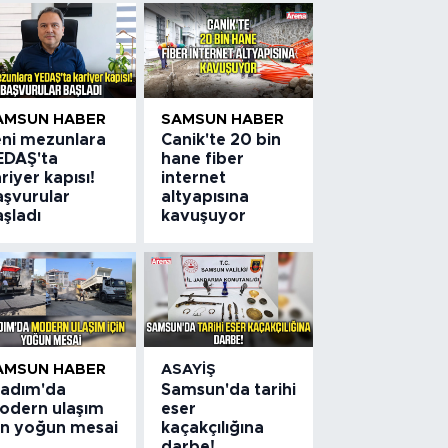
AMSUN HABER
SAMSUN HABER
eni mezunlara
Canik'te 20 bin
EDAŞ'ta
hane fiber
riyer kapısı!
internet
aşvurular
altyapısına
şladı
kavuşuyor
AMSUN HABER
ASAYIŞ
lkadım'da
Samsun'da tarihi
odern ulaşım
eser
çin yoğun mesai
kaçakçılığına
darbe!