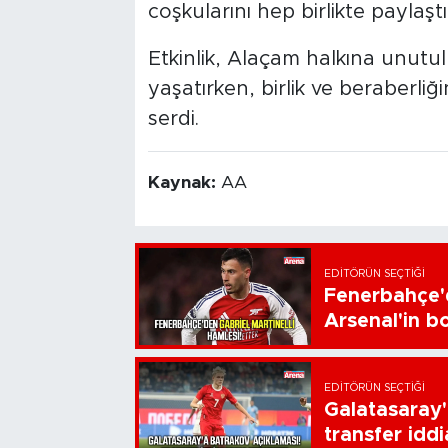
coşkularını hep birlikte paylaştı
Etkinlik, Alaçam halkına unut
yaşatırken, birlik ve beraberli
serdi.
Kaynak:
AA
EDITÖRÜN SEÇTIĞI
Fenerbahçe'd
Arsenal'in bo
EDITÖRÜN SEÇTIĞI
Galatasaray'
transfer iddi