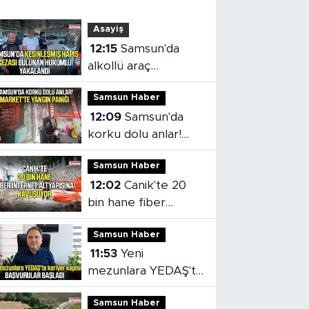
Asayiş
12:15
Samsun'da
alkollü araç
kullanmaktan aranan
Samsun Haber
hükümlü cezaevine
12:09
Samsun'da
gönderildi
korku dolu anlar!
Market'te yangın
Samsun Haber
paniği
12:02
Canik'te 20
bin hane fiber
internet altyapısına
Samsun Haber
kavuşuyor
11:53
Yeni
mezunlara YEDAŞ'ta
kariyer kapısı!
Samsun Haber
Başvurular başladı