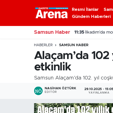
Resmi İlanlar
Sam
Gündem Haberleri
Nöbetçi Eczaneler
Samsun Haber
Hava Durumu
11:35
İlkadım'da mo
Samsun Namaz Vakitleri
HABERLER
SAMSUN HABER
Alaçam’da 102 y
Trafik Durumu
etkinlik
Süper Lig Puan Durumu ve Fikstür
Samsun Alaçam’da 102. yıl coşk
Tüm Manşetler
NAGIHAN ÖZTÜRK
29.10.2025 - 15:0
EDITÖR
YAYINLANMA
Son Dakika Haberleri
Haber Arşivi