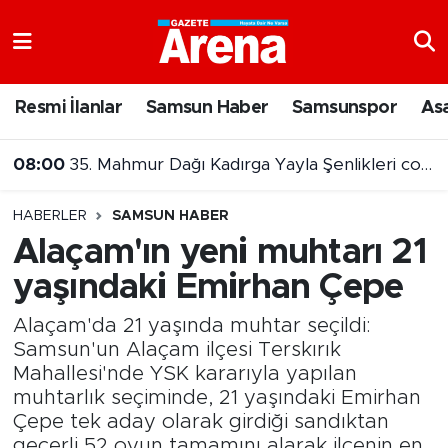
Nöbetçi Eczaneler
Resmi İlanlar
Samsun Haber
Samsunspor
As
Hava Durumu
08:00
35. Mahmur Dağı Kadırga Yayla Şenlikleri coşkuyla sona erdi
Samsun Namaz Vakitleri
HABERLER
SAMSUN HABER
Trafik Durumu
Alaçam'ın yeni muhtarı 21
yaşındaki Emirhan Çepe
Süper Lig Puan Durumu ve Fikstür
Alaçam'da 21 yaşında muhtar seçildi:
Tüm Manşetler
Samsun'un Alaçam ilçesi Terskırık
Mahallesi'nde YSK kararıyla yapılan
Son Dakika Haberleri
muhtarlık seçiminde, 21 yaşındaki Emirhan
Çepe tek aday olarak girdiği sandıktan
Haber Arşivi
geçerli 52 oyun tamamını alarak ilçenin en