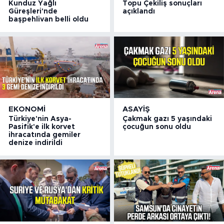
Kunduz Yağlı
Topu Çekiliş sonuçları
Güreşleri'nde
açıklandı
başpehlivan belli oldu
EKONOMI
ASAYIŞ
Türkiye'nin Asya-
Çakmak gazı 5 yaşındaki
Pasifik'e ilk korvet
çocuğun sonu oldu
ihracatında gemiler
denize indirildi