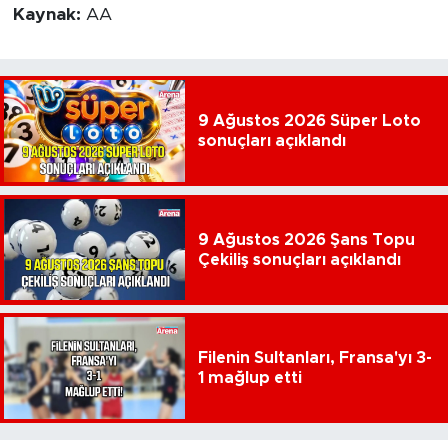
Kaynak:
AA
9 Ağustos 2026 Süper Loto
sonuçları açıklandı
9 Ağustos 2026 Şans Topu
Çekiliş sonuçları açıklandı
Filenin Sultanları, Fransa'yı 3-
1 mağlup etti