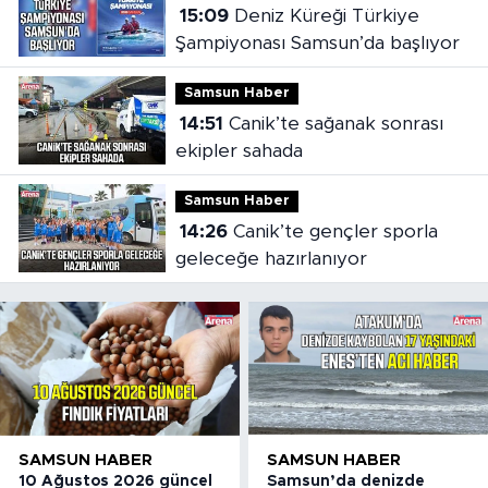
15:09
Deniz Küreği Türkiye
Şampiyonası Samsun’da başlıyor
Samsun Haber
14:51
Canik’te sağanak sonrası
ekipler sahada
Samsun Haber
14:26
Canik’te gençler sporla
geleceğe hazırlanıyor
SAMSUN HABER
SAMSUN HABER
10 Ağustos 2026 güncel
Samsun’da denizde