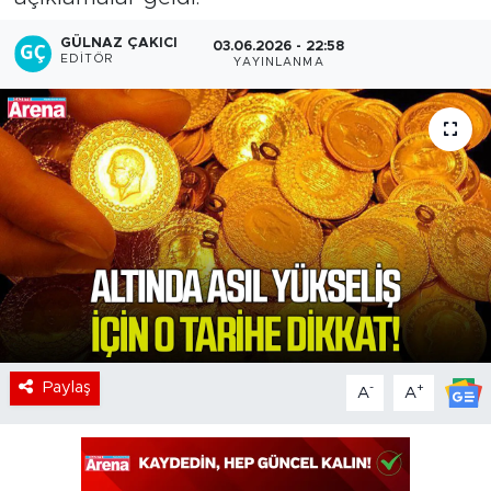
GÜLNAZ ÇAKICI
03.06.2026 - 22:58
EDITÖR
YAYINLANMA
Paylaş
-
+
A
A