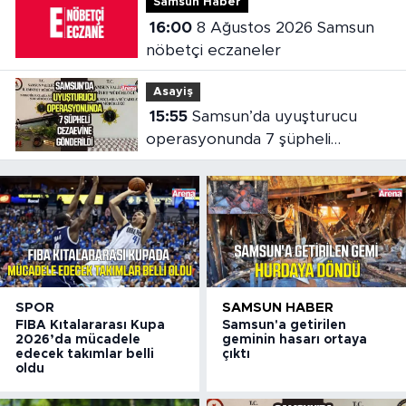
Samsun Haber
16:00
8 Ağustos 2026 Samsun
nöbetçi eczaneler
Asayiş
15:55
Samsun’da uyuşturucu
operasyonunda 7 şüpheli
cezaevine gönderildi
SPOR
SAMSUN HABER
FIBA Kıtalararası Kupa
Samsun'a getirilen
2026’da mücadele
geminin hasarı ortaya
edecek takımlar belli
çıktı
oldu