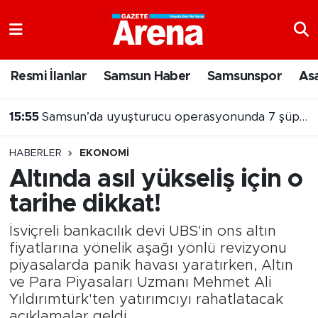
Nöbetçi Eczaneler
Resmi İlanlar
Samsun Haber
Samsunspor
As
Hava Durumu
15:55
Samsun’da uyuşturucu operasyonunda 7 şüpheli cezaevine gönderildi
Samsun Namaz Vakitleri
15:32
NebiyanFest’te mehter coşkusu, spor heyecanı
HABERLER
EKONOMI
Trafik Durumu
Altında asıl yükseliş için o
tarihe dikkat!
Süper Lig Puan Durumu ve Fikstür
İsviçreli bankacılık devi UBS'in ons altın
Tüm Manşetler
fiyatlarına yönelik aşağı yönlü revizyonu
piyasalarda panik havası yaratırken, Altın
Son Dakika Haberleri
ve Para Piyasaları Uzmanı Mehmet Ali
Yıldırımtürk'ten yatırımcıyı rahatlatacak
Haber Arşivi
açıklamalar geldi.