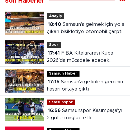
Son Haberler
Asayiş
18:40
Samsun'a gelmek için yola
çıkan bisikletiye otomobil çarptı
Spor
17:41
FIBA Kıtalararası Kupa
2026’da mücadele edecek
takımlar belli oldu
Samsun Haber
17:15
Samsun'a getirilen geminin
hasarı ortaya çıktı
Samsunspor
16:56
Samsunspor Kasımpaşa'yı
2 golle mağlup etti