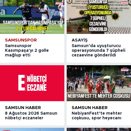
SAMSUNSPOR
ASAYIŞ
Samsunspor
Samsun’da uyuşturucu
Kasımpaşa'yı 2 golle
operasyonunda 7 şüpheli
mağlup etti
cezaevine gönderildi
SAMSUN HABER
SAMSUN HABER
8 Ağustos 2026 Samsun
NebiyanFest’te mehter
nöbetçi eczaneler
coşkusu, spor heyecanı