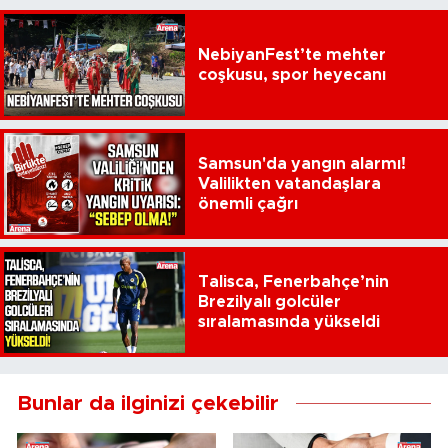
NebiyanFest’te mehter
coşkusu, spor heyecanı
Samsun'da yangın alarmı!
Valilikten vatandaşlara
önemli çağrı
Talisca, Fenerbahçe’nin
Brezilyalı golcüler
sıralamasında yükseldi
Bunlar da ilginizi çekebilir