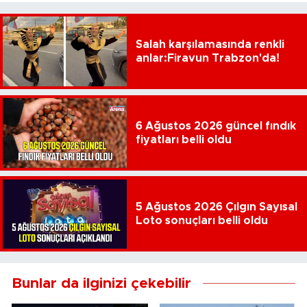
Salah karşılamasında renkli
anlar:Firavun Trabzon'da!
6 Ağustos 2026 güncel fındık
fiyatları belli oldu
5 Ağustos 2026 Çılgın Sayısal
Loto sonuçları belli oldu
Bunlar da ilginizi çekebilir