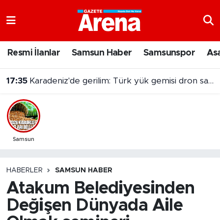
Nöbetçi Eczaneler
Resmi İlanlar
Samsun Haber
Samsunspor
As
Hava Durumu
17:35
Karadeniz'de gerilim: Türk yük gemisi dron saldırısına uğradı
Samsun Namaz Vakitleri
Trafik Durumu
Süper Lig Puan Durumu ve Fikstür
Samsun
Tüm Manşetler
HABERLER
SAMSUN HABER
Atakum Belediyesinden
Son Dakika Haberleri
Değişen Dünyada Aile
Haber Arşivi