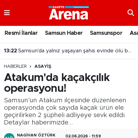
Nöbetçi Eczaneler
Resmi İlanlar
Samsun Haber
Samsunspor
As
Hava Durumu
13:22
Samsun'da yalnız yaşayan şahıs evinde ölü bulundu
Samsun Namaz Vakitleri
HABERLER
ASAYIŞ
Trafik Durumu
Atakum'da kaçakçılık
operasyonu!
Süper Lig Puan Durumu ve Fikstür
Samsun’un Atakum ilçesinde düzenlenen
Tüm Manşetler
operasyonda çok sayıda kaçak ürün ele
geçirilirken 2 şüpheli adliyeye sevk edildi.
Son Dakika Haberleri
Detaylar haberimizde...
Haber Arşivi
NAGIHAN ÖZTÜRK
02.06.2026 - 11:59