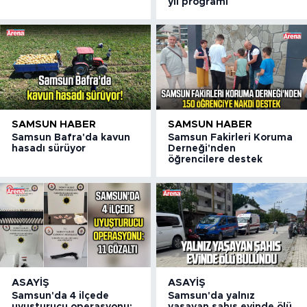
yıl programı
SAMSUN HABER
SAMSUN HABER
Samsun Bafra'da kavun
Samsun Fakirleri Koruma
hasadı sürüyor
Derneği'nden
öğrencilere destek
ASAYIŞ
ASAYIŞ
Samsun'da 4 ilçede
Samsun'da yalnız
uyuşturucu operasyonu:
yaşayan şahıs evinde ölü