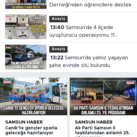
Derneği'nden öğrencilere destek
Asayiş
13:40
Samsun'da 4 ilçede
uyuşturucu operasyonu: 11
gözaltı
Asayiş
13:22
Samsun'da yalnız yaşayan
şahıs evinde ölü bulundu
SAMSUN HABER
SAMSUN HABER
Canik’te gençler sporla
Ak Parti Samsun il
geleceğe hazırlanıyor
teşkilatından anlamlı 25.