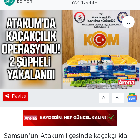
EDITÖR
YAYINLANMA
Paylaş
-
+
A
A
Samsun’un Atakum ilçesinde kaçakçılıkla