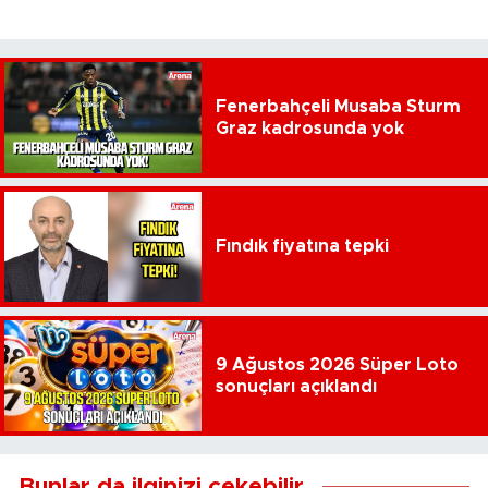
Fenerbahçeli Musaba Sturm
Graz kadrosunda yok
Fındık fiyatına tepki
9 Ağustos 2026 Süper Loto
sonuçları açıklandı
Bunlar da ilginizi çekebilir