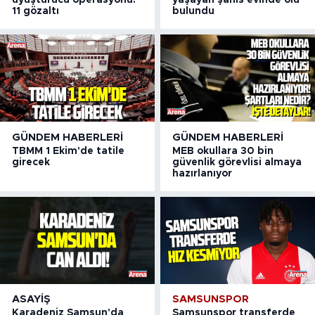
11 gözaltı
bulundu
GÜNDEM HABERLERI
GÜNDEM HABERLERI
TBMM 1 Ekim'de tatile
MEB okullara 30 bin
girecek
güvenlik görevlisi almaya
hazırlanıyor
ASAYIŞ
SAMSUNSPOR
Karadeniz Samsun'da
Samsunspor transferde