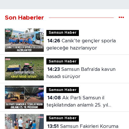
Son Haberler
Samsun Haber
14:26
Canik’te gençler sporla
geleceğe hazırlanıyor
Samsun Haber
14:23
Samsun Bafra'da kavun
hasadı sürüyor
Samsun Haber
14:08
Ak Parti Samsun il
teşkilatından anlamlı 25. yıl
programı
Samsun Haber
13:51
Samsun Fakirleri Koruma