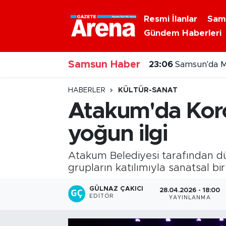
Resmi İlanlar
Sam
Gündem Haberleri
Nöbetçi Eczaneler
Samsun Haber
Hava Durumu
23:06
Samsun'da M
Samsun Namaz Vakitleri
HABERLER
KÜLTÜR-SANAT
Atakum'da Koro
Trafik Durumu
yoğun ilgi
Süper Lig Puan Durumu ve Fikstür
Atakum Belediyesi tarafından dü
Tüm Manşetler
grupların katılımıyla sanatsal bi
GÜLNAZ ÇAKICI
28.04.2026 - 18:00
Son Dakika Haberleri
EDITÖR
YAYINLANMA
Haber Arşivi