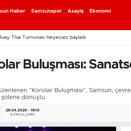
sun Haber
Samsunspor
Asayiş
Ekonomi
uay Thai Turnuvası heyecanı başladı
lar Buluşması: Sanats
zenlenen "Korolar Buluşması", Samsun, çevre 
r şölene dönüştü.
28.04.2026 - 18:10
GÜNCELLEME