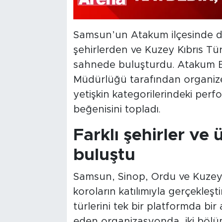
Samsun’un Atakum ilçesinde dü
şehirlerden ve Kuzey Kıbrıs Tü
sahnede buluşturdu. Atakum Bel
Müdürlüğü tarafından organize 
yetişkin kategorilerindeki per
beğenisini topladı.
Farklı şehirler ve
buluştu
Samsun, Sinop, Ordu ve Kuzey 
koroların katılımıyla gerçekleştir
türlerini tek bir platformda bir
eden organizasyonda, iki bölü