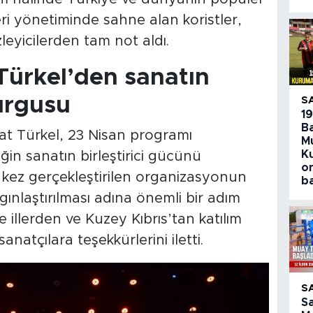
leri yönetiminde sahne alan koristler,
zleyicilerden tam not aldı.
Türkel’den sanatın
vurgusu
S
1
B
t Türkel, 23 Nisan programı
M
K
in sanatın birleştirici gücünü
o
ilk kez gerçekleştirilen organizasyonun
b
ınlaştırılması adına önemli bir adım
 illerden ve Kuzey Kıbrıs’tan katılım
anatçılara teşekkürlerini iletti.
S
S