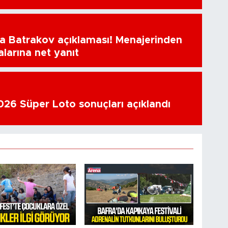
a Batrakov açıklaması! Menajerinden
alarına net yanıt
26 Süper Loto sonuçları açıklandı