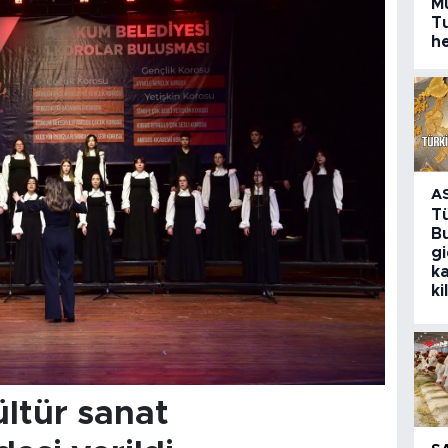
M
T
h
A
T
Bu
g
k
ki
ltür sanat