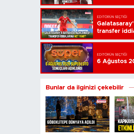
EDITÖRÜN SEÇTIĞI
Galatasaray'
transfer iddi
EDITÖRÜN SEÇTIĞI
6 Ağustos 20
Bunlar da ilginizi çekebilir