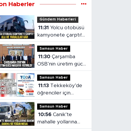
on Haberler
Gündem Haberleri
11:31
Yolcu otobüsü
kamyonete çarptı!
Ölü ve yaralılar var
Samsun Haber
11:30
Çarşamba
OSB’nin üretim gücü
masaya yatırıldı
Samsun Haber
11:13
Tekkeköy’de
öğrenciler için
ücretsiz eğitim
Samsun Haber
fırsatı!
10:56
Canik’te
mahalle yollarına
bakım! Gödekli’de