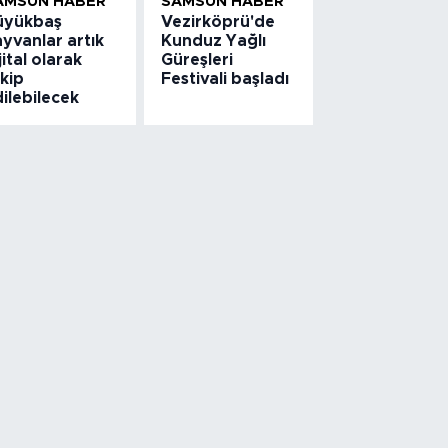
AMSUN HABER
SAMSUN HABER
üyükbaş
Vezirköprü'de
yvanlar artık
Kunduz Yağlı
jital olarak
Güreşleri
kip
Festivali başladı
ilebilecek