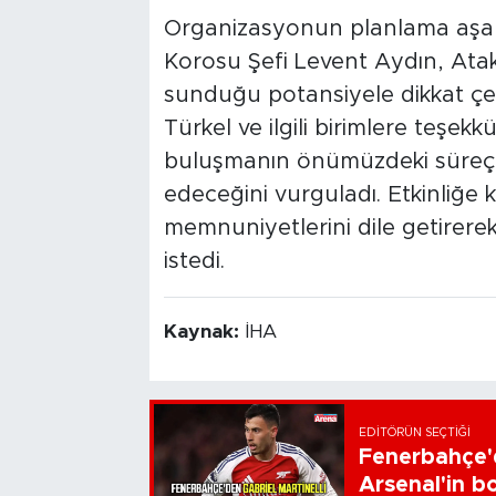
Organizasyonun planlama aşa
Korosu Şefi Levent Aydın, Atak
sunduğu potansiyele dikkat çe
Türkel ve ilgili birimlere teşe
buluşmanın önümüzdeki süreç
edeceğini vurguladı. Etkinliğe k
memnuniyetlerini dile getirere
istedi.
Kaynak:
İHA
EDITÖRÜN SEÇTIĞI
Fenerbahçe'd
Arsenal'in bo