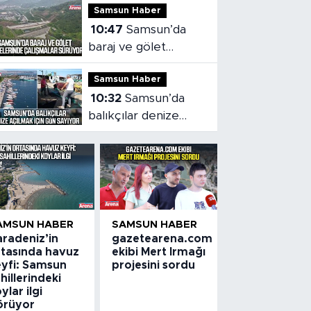
Samsun Haber
yoğun mesai
10:47
Samsun’da
baraj ve gölet
projelerinde
Samsun Haber
çalışmalar sürüyor
10:32
Samsun’da
balıkçılar denize
açılmak için gün
sayıyor
AMSUN HABER
SAMSUN HABER
aradeniz’in
gazetearena.com
rtasında havuz
ekibi Mert Irmağı
eyfi: Samsun
projesini sordu
hillerindeki
ylar ilgi
örüyor