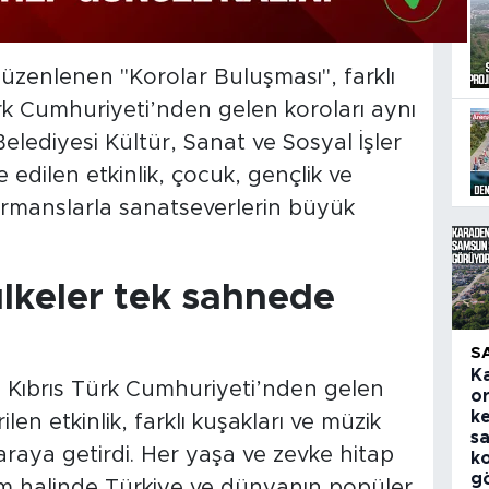
zenlenen "Korolar Buluşması", farklı
rk Cumhuriyeti’nden gelen koroları aynı
ediyesi Kültür, Sanat ve Sosyal İşler
edilen etkinlik, çocuk, gençlik ve
formanslarla sanatseverlerin büyük
 ülkeler tek sahnede
S
K
Kıbrıs Türk Cumhuriyeti’nden gelen
o
k
ilen etkinlik, farklı kuşakları ve müzik
sa
 araya getirdi. Her yaşa ve zevke hitap
ko
g
m halinde Türkiye ve dünyanın popüler