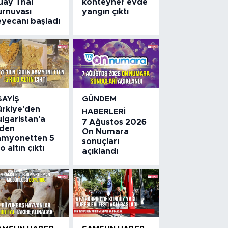
uay Thai
konteyner evde
urnuvası
yangın çıktı
eyecanı başladı
SAYIŞ
GÜNDEM
ürkiye'den
HABERLERI
lgaristan'a
7 Ağustos 2026
iden
On Numara
amyonetten 5
sonuçları
lo altın çıktı
açıklandı