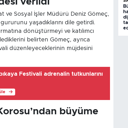
desi verildi
S
B
ha
at ve Sosyal İşler Müdürü Deniz Gömeç,
di
 gururunu yaşadıklarını dile getirdi.
ta
ed
 formatına dönüştürmeyi ve katılımcı
lediklerini belirten Gömeç, ayrıca
vali düzenleyeceklerinin müjdesini
ıkaya Festivali adrenalin tutkunlarını
üle
Korosu’ndan büyüme