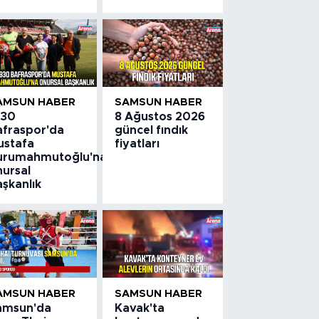
AMSUN HABER
SAMSUN HABER
930
8 Ağustos 2026
afraspor'da
güncel fındık
ustafa
fiyatları
urumahmutoğlu'na
nursal
aşkanlık
AMSUN HABER
SAMSUN HABER
amsun'da
Kavak'ta