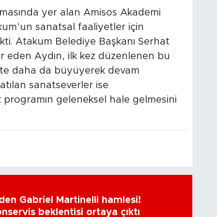
masında yer alan Amisos Akademi
um’un sanatsal faaliyetler için
kti. Atakum Belediye Başkanı Serhat
kkür eden Aydın, ilk kez düzenlenen bu
te daha da büyüyerek devam
atılan sanatseverler ise
k programın geleneksel hale gelmesini
en Gabriel Martinelli hamlesi!
nservis beklentisi ortaya çıktı