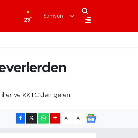
Samsun
°
23
everlerden
iller ve KKTC’den gelen
-
+
A
A