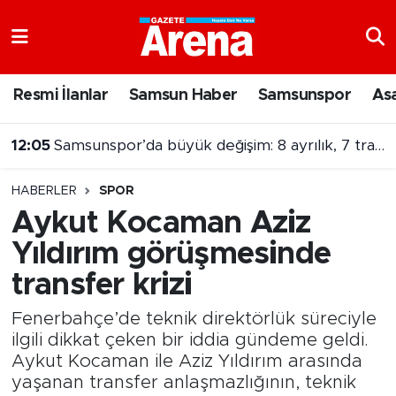
Nöbetçi Eczaneler
Resmi İlanlar
Samsun Haber
Samsunspor
As
Hava Durumu
12:05
Samsunspor’da büyük değişim: 8 ayrılık, 7 transfer
Samsun Namaz Vakitleri
HABERLER
SPOR
Trafik Durumu
Aykut Kocaman Aziz
Yıldırım görüşmesinde
Süper Lig Puan Durumu ve Fikstür
transfer krizi
Tüm Manşetler
Fenerbahçe’de teknik direktörlük süreciyle
Son Dakika Haberleri
ilgili dikkat çeken bir iddia gündeme geldi.
Aykut Kocaman ile Aziz Yıldırım arasında
yaşanan transfer anlaşmazlığının, teknik
Haber Arşivi