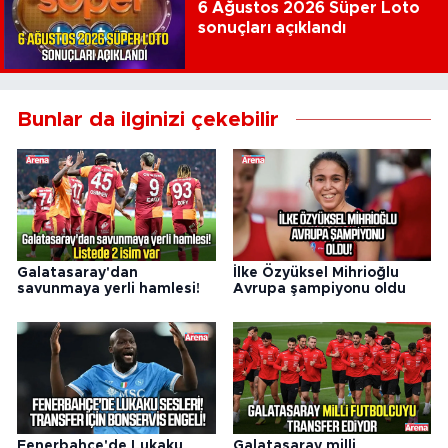
6 Ağustos 2026 Süper Loto
sonuçları açıklandı
Bunlar da ilginizi çekebilir
Galatasaray'dan
İlke Özyüksel Mihrioğlu
savunmaya yerli hamlesi!
Avrupa şampiyonu oldu
Fenerbahçe'de Lukaku
Galatasaray milli