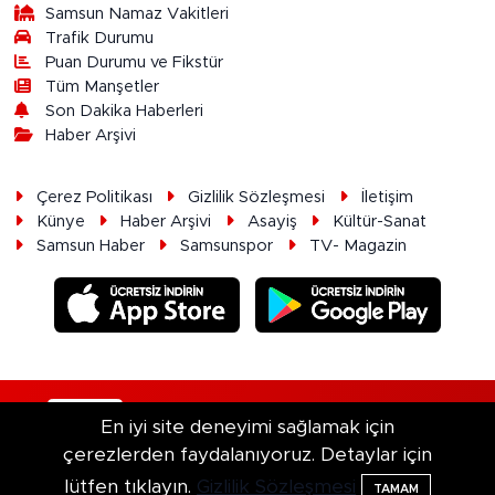
Samsun Namaz Vakitleri
Trafik Durumu
Puan Durumu ve Fikstür
Tüm Manşetler
Son Dakika Haberleri
Haber Arşivi
Çerez Politikası
Gizlilik Sözleşmesi
İletişim
Künye
Haber Arşivi
Asayiş
Kültür-Sanat
Samsun Haber
Samsunspor
TV- Magazin
RSS
Copyright © 2026. Her hakkı saklıdır.
En iyi site deneyimi sağlamak için
çerezlerden faydalanıyoruz. Detaylar için
Haber Yazılımı:
TE Bilişim
lütfen tıklayın.
Gizlilik Sözleşmesi
TAMAM