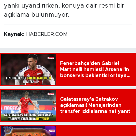
yankı uyandırırken, konuya dair resmi bir
açıklama bulunmuyor.
Kaynak:
HABERLER.COM
Fenerbahçe'den Gabriel
Martinelli hamlesi! Arsenal'in
bonservis beklentisi ortaya
çıktı
Galatasaray'a Batrakov
açıklaması! Menajerinden
transfer iddialarına net yanıt