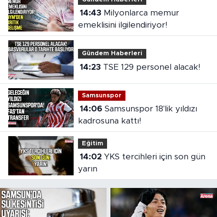
14:43
Milyonlarca memur
emeklisini ilgilendiriyor!
Gündem Haberleri
14:23
TSE 129 personel alacak!
Samsunspor
14:06
Samsunspor 18'lik yıldızı
kadrosuna kattı!
Eğitim
14:02
YKS tercihleri için son gün
yarın