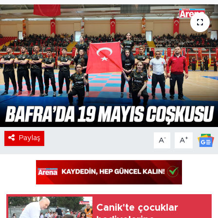
Paylaş
-
+
A
A
Canik'te çocuklar