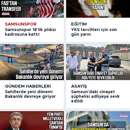
SAMSUNSPOR
EĞITIM
Samsunspor 18'lik yıldızı
YKS tercihleri için son
kadrosuna kattı!
gün yarın
GÜNDEM HABERLERI
ASAYIŞ
Sahillerde yeni dönem!
Samsun'daki cinayet
Bakanlık devreye giriyor
şüphelisi adliyeye sevk
edildi