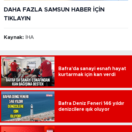
DAHA FAZLA SAMSUN HABER İÇİN
TIKLAYIN
Kaynak:
İHA
Bafra'da sanayi esnafı hayat
kurtarmak için kan verdi
Bafra Deniz Feneri 146 yıldır
denizcilere ışık oluyor