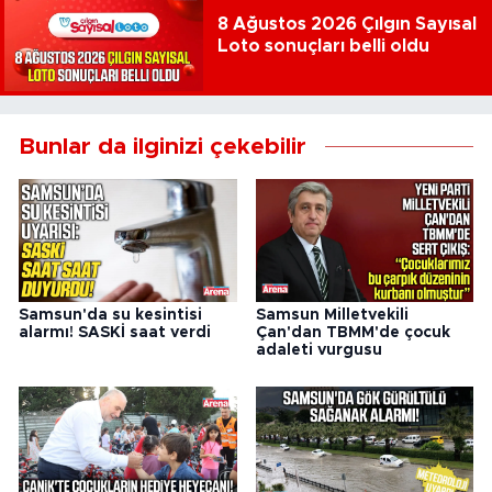
8 Ağustos 2026 Çılgın Sayısal
Loto sonuçları belli oldu
Bunlar da ilginizi çekebilir
Samsun'da su kesintisi
Samsun Milletvekili
alarmı! SASKİ saat verdi
Çan'dan TBMM'de çocuk
adaleti vurgusu