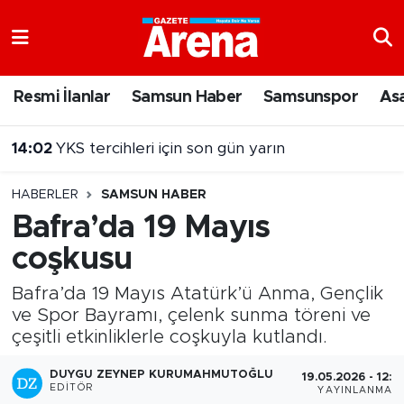
Nöbetçi Eczaneler
Resmi İlanlar
Samsun Haber
Samsunspor
As
14:02
YKS tercihleri için son gün yarın
Hava Durumu
13:54
Sahillerde yeni dönem! Bakanlık devreye giriyor
Samsun Namaz Vakitleri
HABERLER
SAMSUN HABER
Trafik Durumu
Bafra’da 19 Mayıs
coşkusu
Süper Lig Puan Durumu ve Fikstür
Bafra’da 19 Mayıs Atatürk’ü Anma, Gençlik
Tüm Manşetler
ve Spor Bayramı, çelenk sunma töreni ve
çeşitli etkinliklerle coşkuyla kutlandı.
Son Dakika Haberleri
DUYGU ZEYNEP KURUMAHMUTOĞLU
19.05.2026 - 12:0
Haber Arşivi
EDITÖR
YAYINLANMA