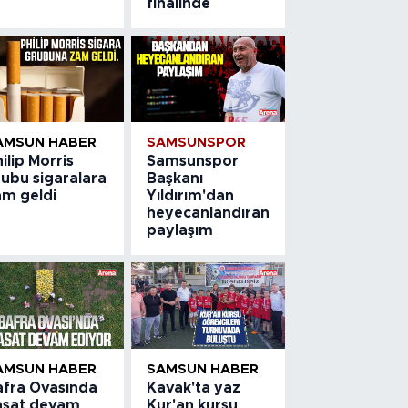
finalinde
AMSUN HABER
SAMSUNSPOR
ilip Morris
Samsunspor
rubu sigaralara
Başkanı
am geldi
Yıldırım'dan
heyecanlandıran
paylaşım
AMSUN HABER
SAMSUN HABER
afra Ovasında
Kavak'ta yaz
asat devam
Kur'an kursu