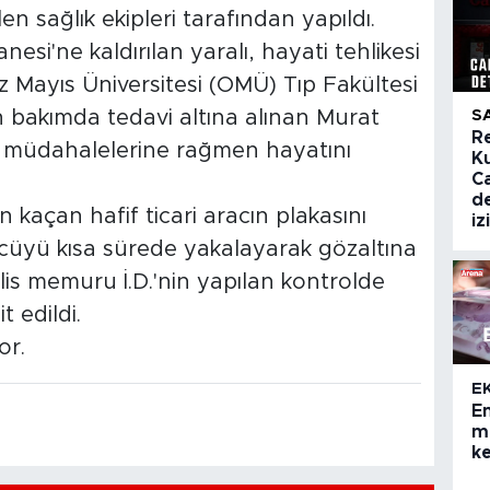
n sağlık ekipleri tarafından yapıldı.
si'ne kaldırılan yaralı, hayati tehlikesi
Mayıs Üniversitesi (OMÜ) Tıp Fakültesi
n bakımda tedavi altına alınan Murat
S
R
 müdahalelerine rağmen hayatını
K
C
de
kaçan hafif ticari aracın plakasını
iz
rücüyü kısa sürede yakalayarak gözaltına
olis memuru İ.D.'nin yapılan kontrolde
t edildi.
or.
E
E
ma
ke