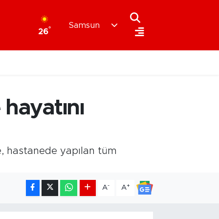
Samsun
°
26
 hayatını
rye, hastanede yapılan tüm
-
+
A
A