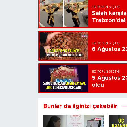
EDITÖRÜN SEÇTIĞI
Salah karşıl
Trabzon'da!
EDITÖRÜN SEÇTIĞI
6 Ağustos 202
EDITÖRÜN SEÇTIĞI
5 Ağustos 20
oldu
Bunlar da ilginizi çekebilir