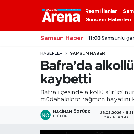
Resmi İlanlar
Sam
Gündem Haberleri
Nöbetçi Eczaneler
Samsun Haber
Hava Durumu
11:03
Samsunlu gen
Samsun Namaz Vakitleri
HABERLER
SAMSUN HABER
Bafra’da alkoll
Trafik Durumu
kaybetti
Süper Lig Puan Durumu ve Fikstür
Bafra ilçesinde alkollü sürücünün
Tüm Manşetler
müdahalelere rağmen hayatını k
NAGIHAN ÖZTÜRK
26.05.2026 - 11:51
Son Dakika Haberleri
EDITÖR
YAYINLANMA
Haber Arşivi