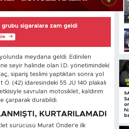
s grubu sigaralara zam geldi
üle
yolunda meydana geldi. Edinilen
ne seyir halinde olan İ.D. yönetimindeki
raç, sipariş teslimi yaptıktan sonra yol
Ö. (42) idaresindeki 55 JU 140 plakalı
tkisiyle savrulan motosiklet, kaldırım
S
S
ne çarparak durabildi.
on
h
ANMIŞTI, KURTARILAMADI
ba
let sürücüsü Murat Önder'e ilk