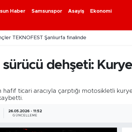
sun Haber
Samsunspor
Asayiş
Ekonomi
çler TEKNOFEST Şanlıurfa finalinde
ü sürücü dehşeti: Kurye
 hafif ticari aracıyla çarptığı motosikletli ku
aybetti.
26.05.2026 - 11:52
GÜNCELLEME