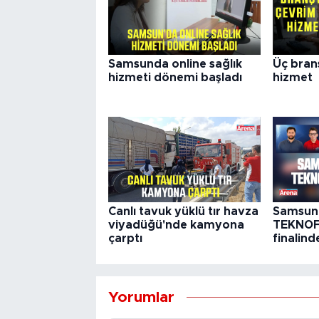
Samsunda online sağlık
Üç branş
hizmeti dönemi başladı
hizmet
Canlı tavuk yüklü tır havza
Samsunl
viyadüğü'nde kamyona
TEKNOFE
çarptı
finalind
Yorumlar