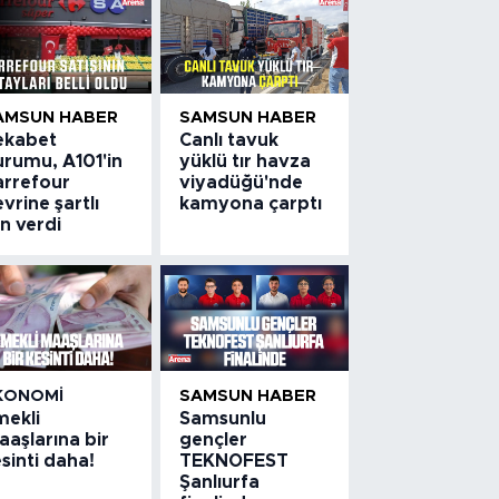
AMSUN HABER
SAMSUN HABER
ekabet
Canlı tavuk
urumu, A101'in
yüklü tır havza
arrefour
viyadüğü'nde
vrine şartlı
kamyona çarptı
in verdi
KONOMI
SAMSUN HABER
mekli
Samsunlu
aşlarına bir
gençler
sinti daha!
TEKNOFEST
Şanlıurfa