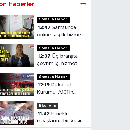
on Haberler
Samsun Haber
12:47
Samsunda
online sağlık hizmeti
dönemi başladı
Samsun Haber
12:37
Üç branşta
çevrim içi hizmet
Samsun Haber
12:19
Rekabet
Kurumu, A101'in
Carrefour devrine
Ekonomi
şartlı izin verdi
11:42
Emekli
maaşlarına bir kesinti
daha!