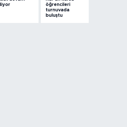
diyor
öğrencileri
turnuvada
buluştu