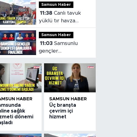
Samsun Haber
11:38
Canlı tavuk
yüklü tır havza
viyadüğü'nde
Samsun Haber
kamyona çarptı
11:03
Samsunlu
gençler
TEKNOFEST
Şanlıurfa finalinde
AMSUN HABER
SAMSUN HABER
amsunda
Üç branşta
line sağlık
çevrim içi
izmeti dönemi
hizmet
şladı