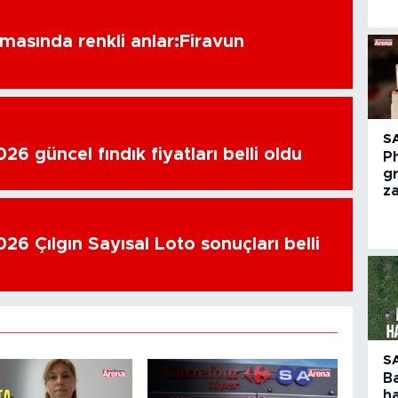
amasında renkli anlar:Firavun
S
6 güncel fındık fiyatları belli oldu
Ph
g
z
26 Çılgın Sayısal Loto sonuçları belli
S
B
h