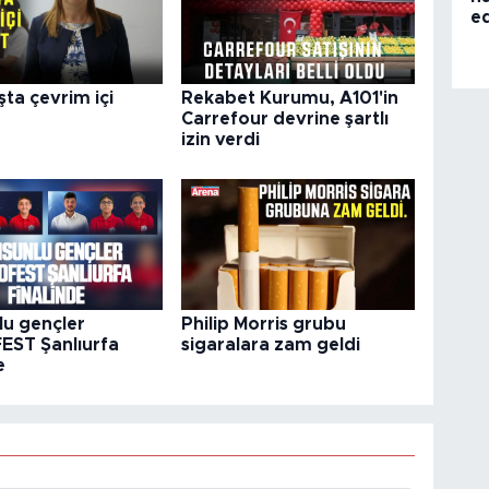
e
ta çevrim içi
Rekabet Kurumu, A101'in
Carrefour devrine şartlı
izin verdi
u gençler
Philip Morris grubu
ST Şanlıurfa
sigaralara zam geldi
e