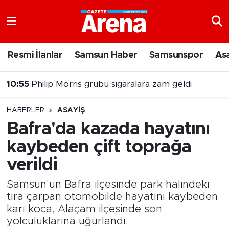
Nöbetçi Eczaneler
Resmi İlanlar
Samsun Haber
Samsunspor
As
10:55
Philip Morris grubu sigaralara zam geldi
Hava Durumu
10:36
Bafra Ovasında hasat devam ediyor
Samsun Namaz Vakitleri
HABERLER
ASAYIŞ
Trafik Durumu
Bafra'da kazada hayatını
kaybeden çift toprağa
Süper Lig Puan Durumu ve Fikstür
verildi
Tüm Manşetler
Samsun'un Bafra ilçesinde park halindeki
Son Dakika Haberleri
tıra çarpan otomobilde hayatını kaybeden
karı koca, Alaçam ilçesinde son
yolculuklarına uğurlandı.
Haber Arşivi