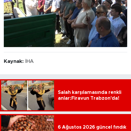
Kaynak:
İHA
Salah karşılamasında renkli
anlar:Firavun Trabzon'da!
6 Ağustos 2026 güncel fındık