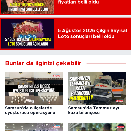
fiyatları belli oldu
5 Ağustos 2026 Çılgın Sayısal
Loto sonuçları belli oldu
Bunlar da ilginizi çekebilir
Samsun'da o ilçelerde
Samsun'da Temmuz ayı
uyuşturucu operasyonu
kaza bilançosu