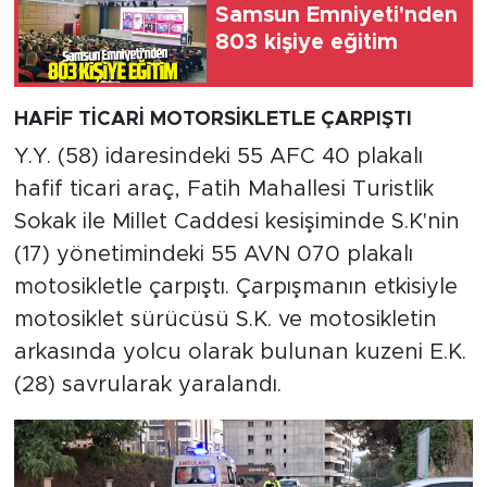
Samsun Emniyeti'nden
803 kişiye eğitim
HAFİF TİCARİ MOTORSİKLETLE ÇARPIŞTI
Y.Y. (58) idaresindeki 55 AFC 40 plakalı
hafif ticari araç, Fatih Mahallesi Turistlik
Sokak ile Millet Caddesi kesişiminde S.K'nin
(17) yönetimindeki 55 AVN 070 plakalı
motosikletle çarpıştı. Çarpışmanın etkisiyle
motosiklet sürücüsü S.K. ve motosikletin
arkasında yolcu olarak bulunan kuzeni E.K.
(28) savrularak yaralandı.