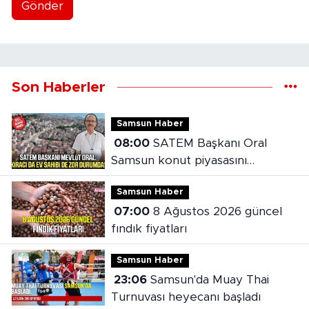
Gönder
Son Haberler
Samsun Haber
08:00
SATEM Başkanı Oral
Samsun konut piyasasını
değerlendirdi
Samsun Haber
07:00
8 Ağustos 2026 güncel
fındık fiyatları
Samsun Haber
23:06
Samsun'da Muay Thai
Turnuvası heyecanı başladı