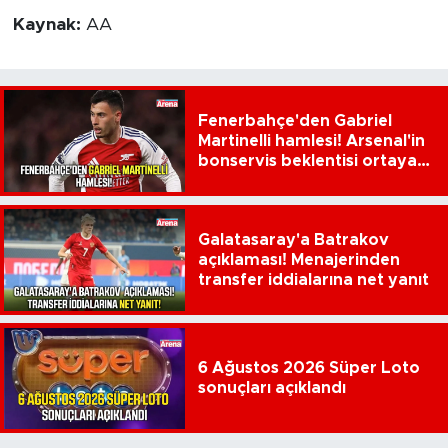
Kaynak:
AA
Fenerbahçe'den Gabriel
Martinelli hamlesi! Arsenal'in
bonservis beklentisi ortaya
çıktı
Galatasaray'a Batrakov
açıklaması! Menajerinden
transfer iddialarına net yanıt
6 Ağustos 2026 Süper Loto
sonuçları açıklandı