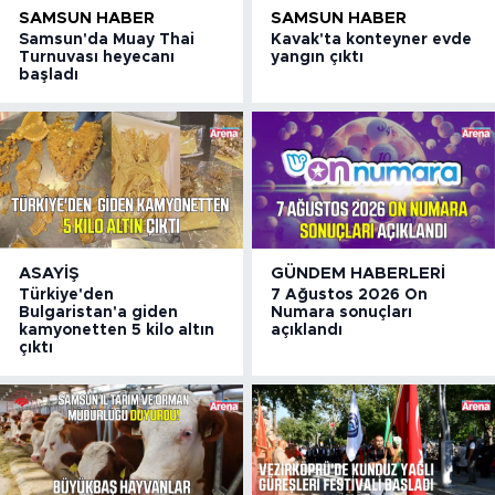
SAMSUN HABER
SAMSUN HABER
Samsun'da Muay Thai
Kavak'ta konteyner evde
Turnuvası heyecanı
yangın çıktı
başladı
ASAYIŞ
GÜNDEM HABERLERI
Türkiye'den
7 Ağustos 2026 On
Bulgaristan'a giden
Numara sonuçları
kamyonetten 5 kilo altın
açıklandı
çıktı