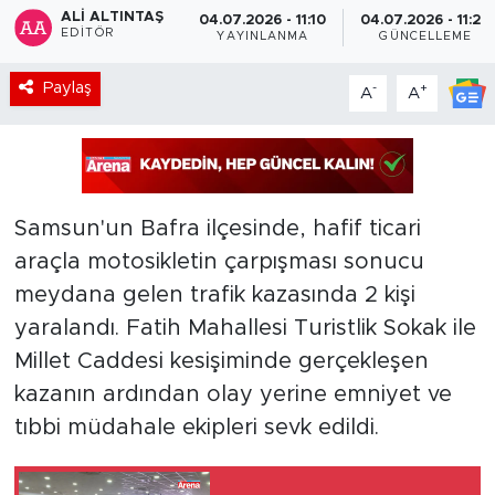
ALI ALTINTAŞ
04.07.2026 - 11:10
04.07.2026 - 11:27
EDITÖR
YAYINLANMA
GÜNCELLEME
Paylaş
-
+
A
A
Samsun'un Bafra ilçesinde, hafif ticari
araçla motosikletin çarpışması sonucu
meydana gelen trafik kazasında 2 kişi
yaralandı. Fatih Mahallesi Turistlik Sokak ile
Millet Caddesi kesişiminde gerçekleşen
kazanın ardından olay yerine emniyet ve
tıbbi müdahale ekipleri sevk edildi.