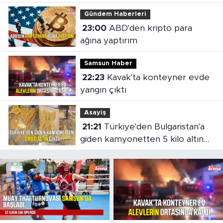
Gündem Haberleri
23:00
ABD'den kripto para
ağına yaptırım
Samsun Haber
22:23
Kavak'ta konteyner evde
yangın çıktı
Asayiş
21:21
Türkiye'den Bulgaristan'a
giden kamyonetten 5 kilo altın
çıktı