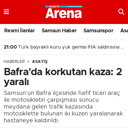
Nöbetçi Eczaneler
Resmi İlanlar
Samsun Haber
Samsunspor
As
Hava Durumu
21:00
Türk bayraklı kuru yük gemisi İHA saldırısına uğradı
Samsun Namaz Vakitleri
HABERLER
ASAYIŞ
Trafik Durumu
Bafra'da korkutan kaza: 2
yaralı
Süper Lig Puan Durumu ve Fikstür
Samsun'un Bafra ilçesinde hafif ticari araç
Tüm Manşetler
ile motosikletin çarpışması sonucu
meydana gelen trafik kazasında
Son Dakika Haberleri
motosiklette bulunan iki kuzen yaralanarak
hastaneye kaldırıldı.
Haber Arşivi