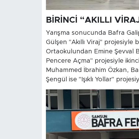
BİRİNCİ “AKILLI VİR
Yarışma sonucunda Bafra Gali
Gülşen "Akıllı Viraj" projesiyle
Ortaokulundan Emine Şevval B
Pencere Açma" projesiyle ikin
Muhammed İbrahim Özkan, Bah
Şengül ise "Işıklı Yollar" projes