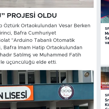
AJ” PROJESİ OLDU
p Öztürk Ortaokulundan Vesar Berken
S
 birinci, Bafra Cumhuriyet
M
S
olat "Arduino Tabanlı Otomatik
va
ci, Bafra İmam Hatip Ortaokulundan
adır Satılmış ve Muhammed Fatih
iyle üçüncülüğü elde etti.
S
S
Ki