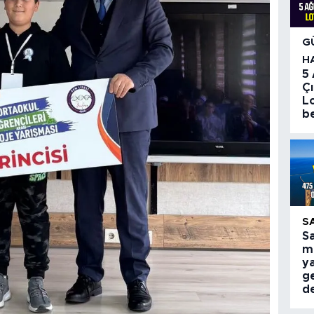
G
H
5
Çı
Lo
be
S
S
mi
ya
g
d