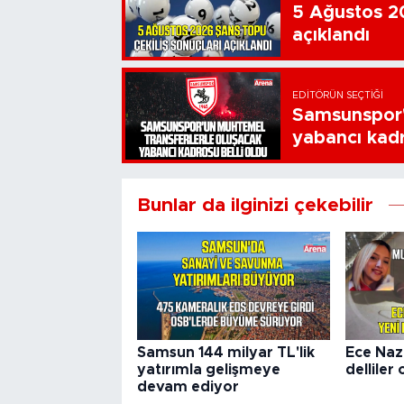
5 Ağustos 20
açıklandı
EDITÖRÜN SEÇTIĞI
Samsunspor'
yabancı kadr
Bunlar da ilginizi çekebilir
Samsun 144 milyar TL'lik
Ece Naz
yatırımla gelişmeye
delliler 
devam ediyor