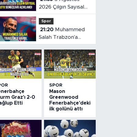
2026 Çılgın Sayısal
Loto sonuçları belli
Spor
oldu
21:20
Muhammed
Salah Trabzon'a
vardı
POR
SPOR
enerbahçe
Mason
urm Graz'ı 2-0
Greenwood
ğlup Etti
Fenerbahçe'deki
ilk golünü attı