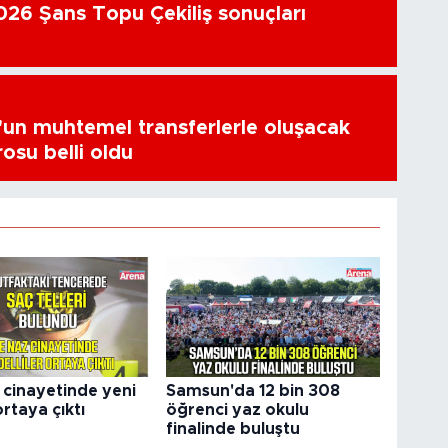
26 Şans Topu Çekiliş sonuçları
un muhtemel transferlerle oluşacak
osu belli oldu
 cinayetinde yeni
Samsun'da 12 bin 308
ortaya çıktı
öğrenci yaz okulu
finalinde buluştu