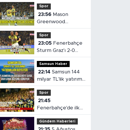
Spor
23:56
Mason
Greenwood
Fenerbahçe'deki ilk
Spor
golünü attı
23:05
Fenerbahçe
Sturm Graz'ı 2-0
Mağlup Etti
Samsun Haber
22:14
Samsun 144
milyar TL'lik yatırımla
gelişmeye devam
Spor
ediyor
21:45
Fenerbahçe'de ilk
11'e iki isim değişikliği
Gündem Haberleri
21:35
5 Ağustos