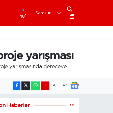
Samsun
°
18
proje yarışması
proje yarışmasında dereceye
-
+
A
A
on Haberler