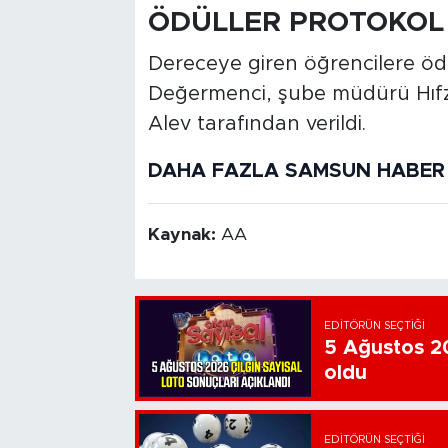
ÖDÜLLER PROTOKOL 
Dereceye giren öğrencilere ödü
Değermenci, şube müdürü Hıf
Alev tarafından verildi.
DAHA FAZLA SAMSUN HABER İ
Kaynak:
AA
EDITÖRÜN SEÇTIĞI
5 Ağustos 20
oldu
EDITÖRÜN SEÇTIĞI