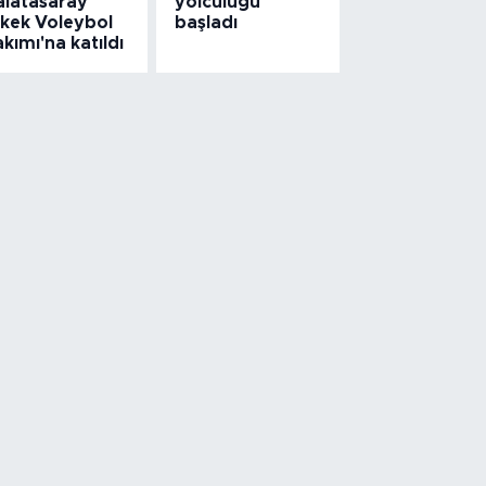
alatasaray
yolculuğu
rkek Voleybol
başladı
kımı'na katıldı