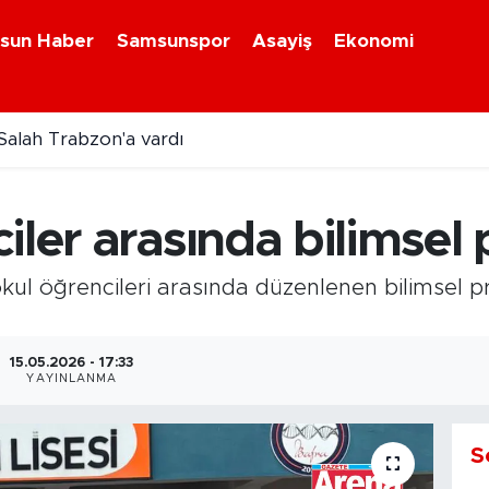
sun Haber
Samsunspor
Asayiş
Ekonomi
lah Trabzon'a vardı
arı ve Gazilere Yönelik Kanun Teklifi Komisyonda
iler arasında bilimsel 
kul öğrencileri arasında düzenlenen bilimsel 
15.05.2026 - 17:33
YAYINLANMA
S