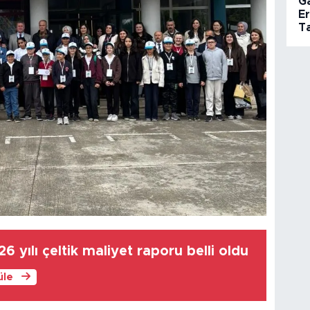
G
E
Ta
6 yılı çeltik maliyet raporu belli oldu
üle