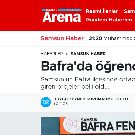
Resmi İlanlar
Sam
Gündem Haberleri
Nöbetçi Eczaneler
21:20
Muhammed Sa
Samsun Haber
Hava Durumu
20:43
Şehit Yakınl
Samsun Namaz Vakitleri
HABERLER
SAMSUN HABER
Bafra'da öğrenc
Trafik Durumu
Samsun’un Bafra ilçesinde ortao
Süper Lig Puan Durumu ve Fikstür
giren projeler belli oldu.
Tüm Manşetler
DUYGU ZEYNEP KURUMAHMUTOĞLU
EDITÖR
Son Dakika Haberleri
Haber Arşivi