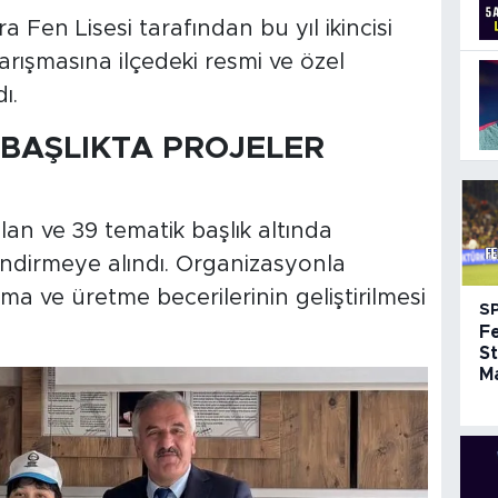
 Fen Lisesi tarafından bu yıl ikincisi
yarışmasına ilçedeki resmi ve özel
ı.
 BAŞLIKTA PROJELER
an ve 39 tematik başlık altında
lendirmeye alındı. Organizasyonla
ma ve üretme becerilerinin geliştirilmesi
S
F
St
Ma