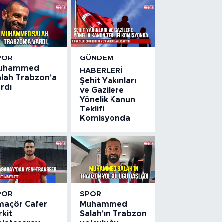
POR
GÜNDEM
uhammed
HABERLERI
alah Trabzon'a
Şehit Yakınları
rdı
ve Gazilere
Yönelik Kanun
Teklifi
Komisyonda
POR
SPOR
maçör Cafer
Muhammed
rkit
Salah'ın Trabzon