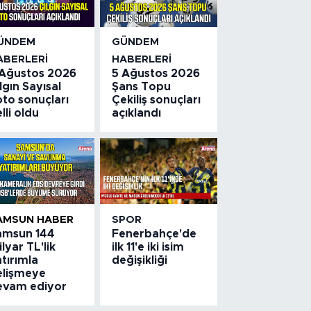
ÜNDEM
GÜNDEM
ABERLERI
HABERLERI
 Ağustos 2026
5 Ağustos 2026
lgın Sayısal
Şans Topu
to sonuçları
Çekiliş sonuçları
lli oldu
açıklandı
AMSUN HABER
SPOR
amsun 144
Fenerbahçe'de
lyar TL'lik
ilk 11'e iki isim
tırımla
değişikliği
elişmeye
evam ediyor