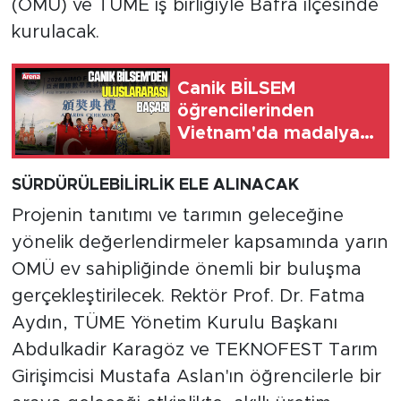
(OMÜ) ve TÜME iş birliğiyle Bafra ilçesinde
kurulacak.
Canik BİLSEM
öğrencilerinden
Vietnam'da madalya
başarısı
SÜRDÜRÜLEBİLİRLİK ELE ALINACAK
Projenin tanıtımı ve tarımın geleceğine
yönelik değerlendirmeler kapsamında yarın
OMÜ ev sahipliğinde önemli bir buluşma
gerçekleştirilecek. Rektör Prof. Dr. Fatma
Aydın, TÜME Yönetim Kurulu Başkanı
Abdulkadir Karagöz ve TEKNOFEST Tarım
Girişimcisi Mustafa Aslan'ın öğrencilerle bir