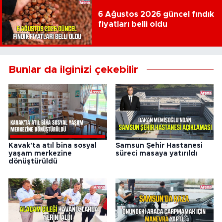
6 Ağustos 2026 güncel fındık
fiyatları belli oldu
Bunlar da ilginizi çekebilir
Kavak'ta atıl bina sosyal
Samsun Şehir Hastanesi
yaşam merkezine
süreci masaya yatırıldı
dönüştürüldü