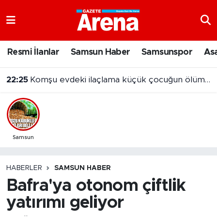
Nöbetçi Eczaneler
Resmi İlanlar
Samsun Haber
Samsunspor
As
Hava Durumu
22:25
Komşu evdeki ilaçlama küçük çocuğun ölümüne neden oldu
Samsun Namaz Vakitleri
Trafik Durumu
Süper Lig Puan Durumu ve Fikstür
Samsun
Tüm Manşetler
HABERLER
SAMSUN HABER
Bafra'ya otonom çiftlik
Son Dakika Haberleri
yatırımı geliyor
Haber Arşivi