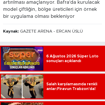
artırılması amaçlanıyor. Bafra'da kurulacak
model çiftliğin, bölge üreticileri için örnek
bir uygulama olması bekleniyor
Kaynak:
GAZETE ARENA - ERCAN ÜSLÜ
6 Ağustos 2026 Süper Loto
sonuçları açıklandı
Salah karşılamasında renkli
anlar:Firavun Trabzon'da!