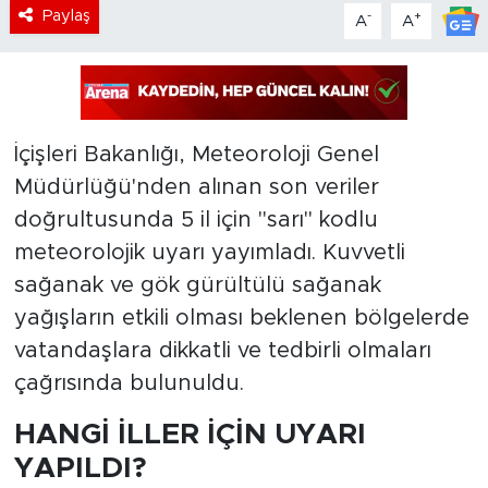
Paylaş
-
+
A
A
İçişleri Bakanlığı, Meteoroloji Genel
Müdürlüğü'nden alınan son veriler
doğrultusunda 5 il için "sarı" kodlu
meteorolojik uyarı yayımladı. Kuvvetli
sağanak ve gök gürültülü sağanak
yağışların etkili olması beklenen bölgelerde
vatandaşlara dikkatli ve tedbirli olmaları
çağrısında bulunuldu.
HANGİ İLLER İÇİN UYARI
YAPILDI?