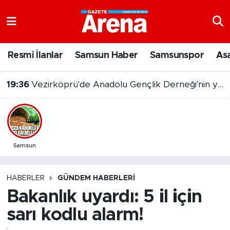
Nöbetçi Eczaneler
Resmi İlanlar
Samsun Haber
Samsunspor
As
Hava Durumu
19:36
Vezirköprü'de Anadolu Gençlik Derneği'nin yeni hizmet binası açıldı
Samsun Namaz Vakitleri
Trafik Durumu
Süper Lig Puan Durumu ve Fikstür
Samsun
Tüm Manşetler
HABERLER
GÜNDEM HABERLERI
Bakanlık uyardı: 5 il için
Son Dakika Haberleri
sarı kodlu alarm!
Haber Arşivi