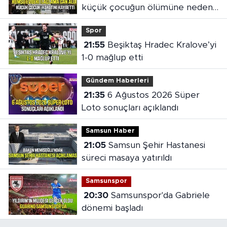
küçük çocuğun ölümüne neden
oldu
Spor
21:55
Beşiktaş Hradec Kralove’yi
1-0 mağlup etti
Gündem Haberleri
21:35
6 Ağustos 2026 Süper
Loto sonuçları açıklandı
Samsun Haber
21:05
Samsun Şehir Hastanesi
süreci masaya yatırıldı
Samsunspor
20:30
Samsunspor'da Gabriele
dönemi başladı