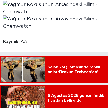
Kaynak:
AA
Salah karşılamasında renkli
anlar:Firavun Trabzon'da!
6 Ağustos 2026 güncel fındık
fiyatları belli oldu