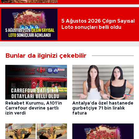
5 Ağustos 2026 Çılgın Sayısal
Loto sonuçları belli oldu
Bunlar da ilginizi çekebilir
Rekabet Kurumu, A101'in
Antalya'da özel hastanede
Carrefour devrine şartlı
gurbetçiye 71 bin liralık
izin verdi
fatura