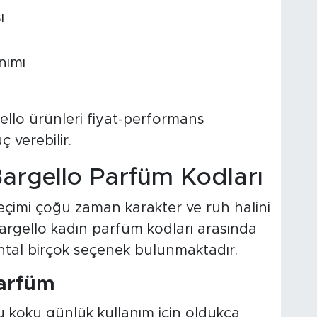
ı
nımı
llo ürünleri fiyat-performans
 verebilir.
Bargello Parfüm Kodları
seçimi çoğu zaman karakter ve ruh halini
Bargello kadın parfüm kodları arasında
antal birçok seçenek bulunmaktadır.
Parfüm
u koku günlük kullanım için oldukça