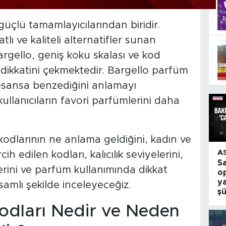
güçlü tamamlayıcılarından biridir.
tlı ve kaliteli alternatifler sunan
rgello, geniş koku skalası ve kod
n dikkatini çekmektedir. Bargello parfüm
esansa benzediğini anlamayı
ullanıcıların favori parfümlerini daha
dlarının ne anlama geldiğini, kadın ve
A
cih edilen kodları, kalıcılık seviyelerini,
S
ni ve parfüm kullanımında dikkat
o
ya
amlı şekilde inceleyeceğiz.
ş
odları Nedir ve Neden