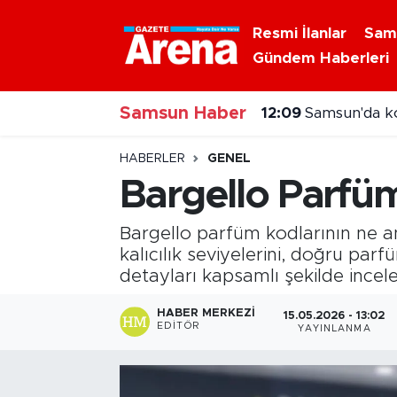
Resmi İlanlar
Sam
Gündem Haberleri
Nöbetçi Eczaneler
Samsun Haber
Hava Durumu
12:09
Samsun'da ko
Samsun Namaz Vakitleri
HABERLER
GENEL
Bargello Parfüm
Trafik Durumu
Bargello parfüm kodlarının ne anl
Süper Lig Puan Durumu ve Fikstür
kalıcılık seviyelerini, doğru pa
detayları kapsamlı şekilde incel
Tüm Manşetler
HABER MERKEZI
15.05.2026 - 13:02
EDITÖR
YAYINLANMA
Son Dakika Haberleri
Haber Arşivi