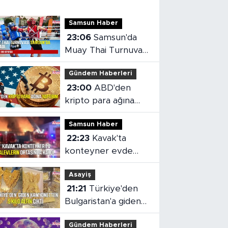
Samsun Haber
23:06
Samsun'da
Muay Thai Turnuvası
heyecanı başladı
Gündem Haberleri
23:00
ABD'den
kripto para ağına
yaptırım
Samsun Haber
22:23
Kavak'ta
konteyner evde
yangın çıktı
Asayiş
21:21
Türkiye'den
Bulgaristan'a giden
kamyonetten 5 kilo
Gündem Haberleri
altın çıktı