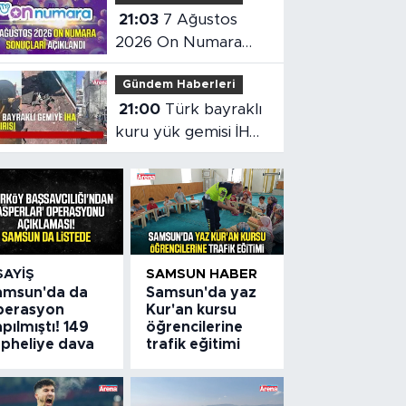
21:03
7 Ağustos
2026 On Numara
sonuçları açıklandı
Gündem Haberleri
21:00
Türk bayraklı
kuru yük gemisi İHA
saldırısına uğradı
SAYIŞ
SAMSUN HABER
amsun'da da
Samsun'da yaz
perasyon
Kur'an kursu
pılmıştı! 149
öğrencilerine
üpheliye dava
trafik eğitimi