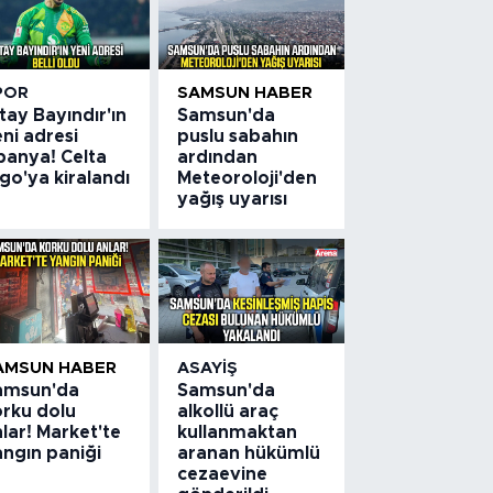
POR
SAMSUN HABER
tay Bayındır'ın
Samsun'da
ni adresi
puslu sabahın
panya! Celta
ardından
go'ya kiralandı
Meteoroloji'den
yağış uyarısı
AMSUN HABER
ASAYIŞ
amsun'da
Samsun'da
orku dolu
alkollü araç
lar! Market'te
kullanmaktan
angın paniği
aranan hükümlü
cezaevine