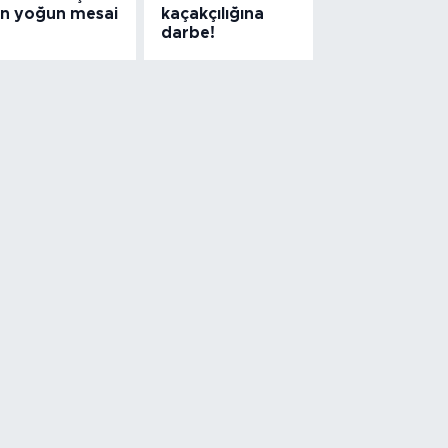
çin yoğun mesai
kaçakçılığına
darbe!