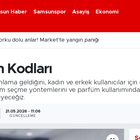
sun Haber
Samsunspor
Asayiş
Ekonomi
rku dolu anlar! Market'te yangın paniği
 Kodları
ama geldiğini, kadın ve erkek kullanıcılar için 
rfüm seçme yöntemlerini ve parfüm kullanımınd
eyeceğiz.
21.05.2026 - 11:06
GÜNCELLEME
S