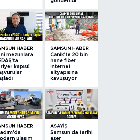
gönderildi
AMSUN HABER
SAMSUN HABER
eni mezunlara
Canik'te 20 bin
EDAŞ'ta
hane fiber
riyer kapısı!
internet
aşvurular
altyapısına
şladı
kavuşuyor
AMSUN HABER
ASAYIŞ
lkadım'da
Samsun'da tarihi
odern ulaşım
eser