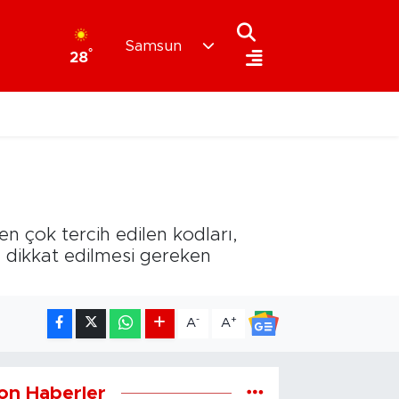
Samsun
°
28
en çok tercih edilen kodları,
a dikkat edilmesi gereken
-
+
A
A
on Haberler