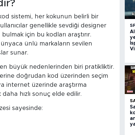
ir?
od sistemi, her kokunun belirli bir
ullanıcılar genellikle sevdiği designer
S
Al
ulmak için bu kodları araştırır.
ye
dünyaca ünlü markaların sevilen
İs
Vi
lar sunar.
n büyük nedenlerinden biri pratikliktir.
 yerine doğrudan kod üzerinden seçim
a internet üzerinde araştırma
aha hızlı sonuç elde edilir.
S
S
zesi sayesinde:
k
an
y