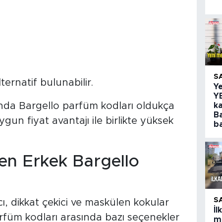
S
ernatif bulunabilir.
Y
Y
sında Bargello parfüm kodları oldukça
ka
B
gun fiyat avantajı ile birlikte yüksek
ba
en Erkek Bargello
S
ıcı, dikkat çekici ve maskülen kokular
İ
rfüm kodları arasında bazı seçenekler
m