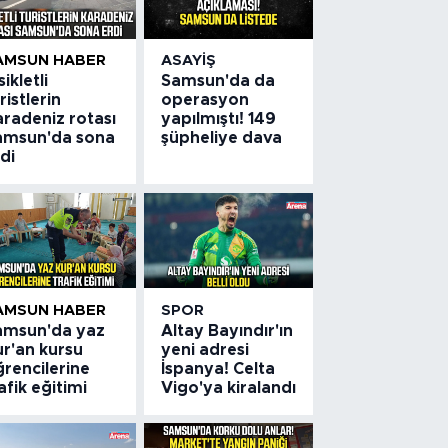
AMSUN HABER
ASAYIŞ
sikletli
Samsun'da da
ristlerin
operasyon
aradeniz rotası
yapılmıştı! 149
amsun'da sona
şüpheliye dava
di
AMSUN HABER
SPOR
amsun'da yaz
Altay Bayındır'ın
ur'an kursu
yeni adresi
rencilerine
İspanya! Celta
afik eğitimi
Vigo'ya kiralandı