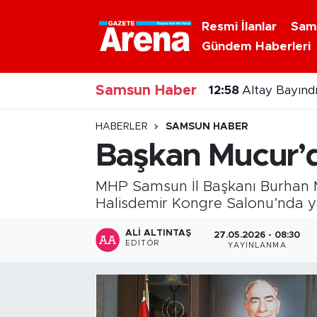
Resmi İlanlar
Sam
Gündem Haberleri
Nöbetçi Eczaneler
12:58
Altay Bayındı
Samsun Haber
Hava Durumu
12:26
Samsun'da pu
Samsun Namaz Vakitleri
HABERLER
SAMSUN HABER
Başkan Mucur’
Trafik Durumu
MHP Samsun İl Başkanı Burhan 
Süper Lig Puan Durumu ve Fikstür
Halisdemir Kongre Salonu’nda y
Tüm Manşetler
ALI ALTINTAŞ
27.05.2026 - 08:30
EDITÖR
YAYINLANMA
Son Dakika Haberleri
Haber Arşivi