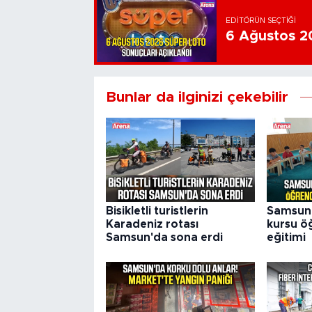
EDITÖRÜN SEÇTIĞI
6 Ağustos 20
Bunlar da ilginizi çekebilir
Bisikletli turistlerin
Samsun'
Karadeniz rotası
kursu öğ
Samsun'da sona erdi
eğitimi