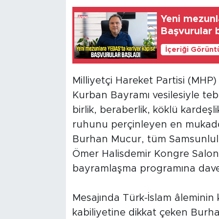
Yeni mezunl
Başvurular 
İçeriği Görünt
Milliyetçi Hareket Partisi (MH
Kurban Bayramı vesilesiyle tebr
birlik, beraberlik, köklü karde
ruhunu perçinleyen en mukad
Burhan Mucur, tüm Samsunluları
Ömer Halisdemir Kongre Salon
bayramlaşma programına davet
Mesajında Türk-İslam âleminin 
kabiliyetine dikkat çeken Burh