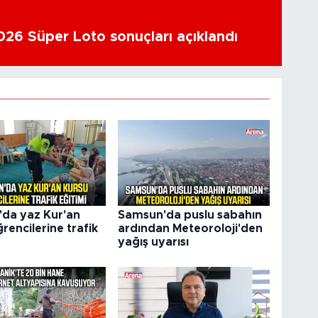
26 Süper Loto sonuçları açıklandı
da yaz Kur'an
Samsun'da puslu sabahın
rencilerine trafik
ardından Meteoroloji'den
yağış uyarısı