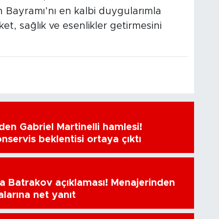
 Bayramı’nı en kalbi duygularımla
et, sağlık ve esenlikler getirmesini
en Gabriel Martinelli hamlesi!
nservis beklentisi ortaya çıktı
a Batrakov açıklaması! Menajerinden
alarına net yanıt