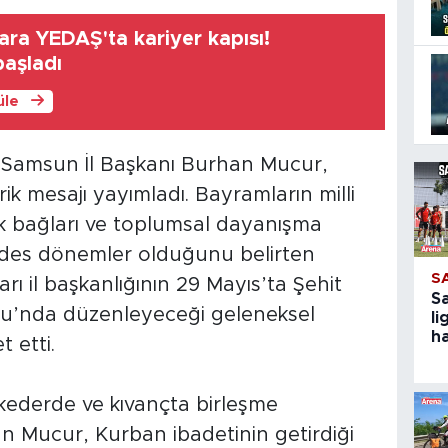
ara YEDAŞ'ta kariyer kapısı!
başladı
üle
P) Samsun İl Başkanı Burhan Mucur,
ik mesajı yayımladı. Bayramların milli
şlik bağları ve toplumsal dayanışma
des dönemler olduğunu belirten
S
 il başkanlığının 29 Mayıs’ta Şehit
S
u’nda düzenleyeceği geleneksel
li
ha
 etti.
kederde ve kıvançta birleşme
an Mucur, Kurban ibadetinin getirdiği