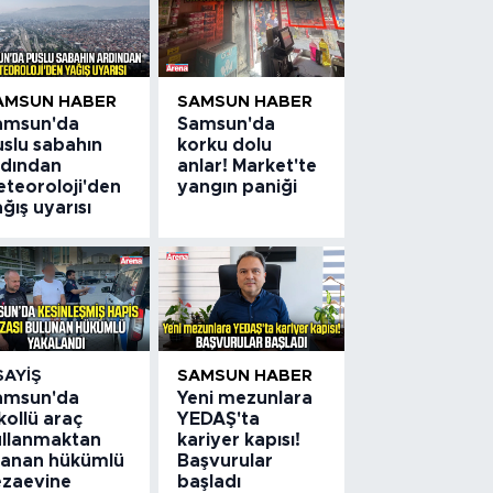
AMSUN HABER
SAMSUN HABER
amsun'da
Samsun'da
uslu sabahın
korku dolu
rdından
anlar! Market'te
eteoroloji'den
yangın paniği
ğış uyarısı
SAYIŞ
SAMSUN HABER
amsun'da
Yeni mezunlara
kollü araç
YEDAŞ'ta
ullanmaktan
kariyer kapısı!
ranan hükümlü
Başvurular
ezaevine
başladı