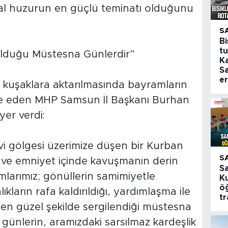
l huzurun en güçlü teminatı olduğunu
S
Bi
tu
tulduğu Müstesna Günlerdir”
K
S
er
ç kuşaklara aktarılmasında bayramların
de eden MHP Samsun İl Başkanı Burhan
yer verdi:
nevi gölgesi üzerimize düşen bir Kurban
S
 ve emniyet içinde kavuşmanın derin
S
larımız; gönüllerin samimiyetle
K
öğ
nlıkların rafa kaldırıldığı, yardımlaşma ile
tr
en güzel şekilde sergilendiği müstesna
günlerin, aramızdaki sarsılmaz kardeşlik