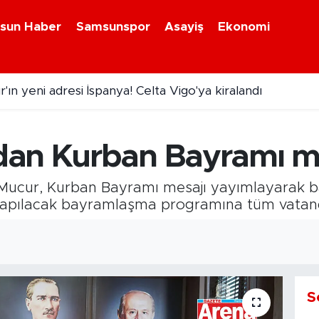
sun Haber
Samsunspor
Asayiş
Ekonomi
r'ın yeni adresi İspanya! Celta Vigo'ya kiralandı
slu sabahın ardından Meteoroloji'den yağış uyarısı
dan Kurban Bayramı m
Mucur, Kurban Bayramı mesajı yayımlayarak b
apılacak bayramlaşma programına tüm vatanda
S