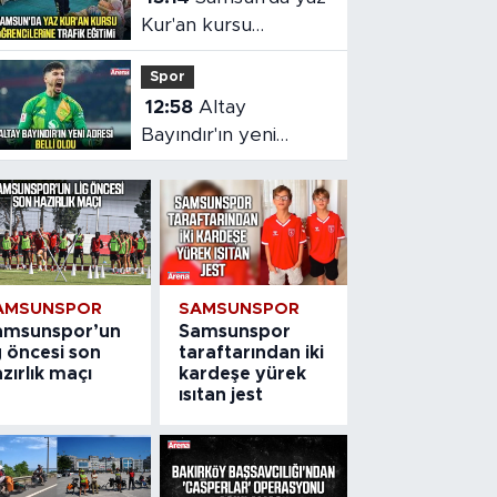
Kur'an kursu
öğrencilerine trafik
Spor
eğitimi
12:58
Altay
Bayındır'ın yeni
adresi İspanya! Celta
Vigo'ya kiralandı
AMSUNSPOR
SAMSUNSPOR
amsunspor’un
Samsunspor
g öncesi son
taraftarından iki
zırlık maçı
kardeşe yürek
ısıtan jest