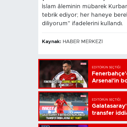
İslam âleminin mübarek Kurban
tebrik ediyor; her haneye berek
diliyorum” ifadelerini kullandı.
Kaynak:
HABER MERKEZİ
EDITÖRÜN SEÇTIĞI
Fenerbahçe'd
Arsenal'in bo
EDITÖRÜN SEÇTIĞI
Galatasaray'
transfer iddi