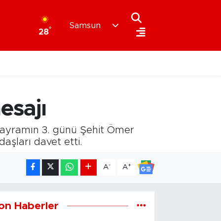
Samsun
°
28
esajı
ayramın 3. günü Şehit Ömer
şları davet etti.
-
+
A
A
on Haberler