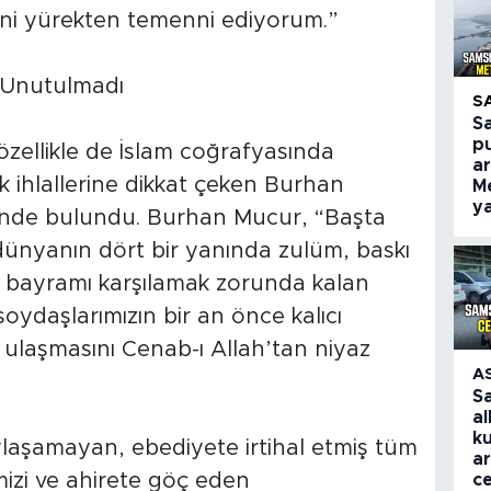
ini yürekten temenni ediyorum.”
r Unutulmadı
S
S
p
özellikle de İslam coğrafyasında
a
 ihlallerine dikkat çeken Burhan
M
ya
inde bulundu. Burhan Mucur, “Başta
 dünyanın dört bir yanında zulüm, baskı
 bayramı karşılamak zorunda kalan
oydaşlarımızın bir an önce kalıcı
 ulaşmasını Cenab-ı Allah’tan niyaz
A
S
al
k
laşamayan, ebediyete irtihal etmiş tüm
a
imizi ve ahirete göç eden
c