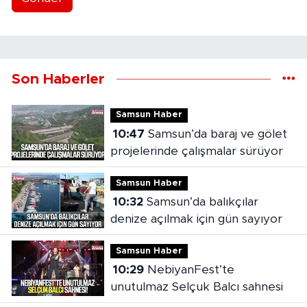
Son Haberler
Samsun Haber
10:47
Samsun’da baraj ve gölet
projelerinde çalışmalar sürüyor
Samsun Haber
10:32
Samsun’da balıkçılar
denize açılmak için gün sayıyor
Samsun Haber
10:29
NebiyanFest’te
unutulmaz Selçuk Balcı sahnesi