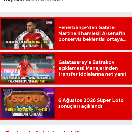
Fenerbahçe'den Gabriel
Martinelli hamlesi! Arsenal'in
bonservis beklentisi ortaya
çıktı
Galatasaray'a Batrakov
açıklaması! Menajerinden
transfer iddialarına net yanıt
6 Ağustos 2026 Süper Loto
sonuçları açıklandı