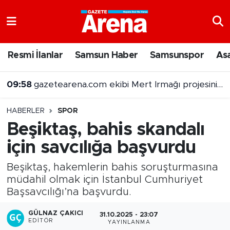
Nöbetçi Eczaneler
Resmi İlanlar
Samsun Haber
Samsunspor
As
Hava Durumu
09:58
gazetearena.com ekibi Mert Irmağı projesini sordu
Samsun Namaz Vakitleri
HABERLER
SPOR
Trafik Durumu
Beşiktaş, bahis skandalı
için savcılığa başvurdu
Süper Lig Puan Durumu ve Fikstür
Beşiktaş, hakemlerin bahis soruşturmasına
Tüm Manşetler
müdahil olmak için İstanbul Cumhuriyet
Başsavcılığı’na başvurdu.
Son Dakika Haberleri
GÜLNAZ ÇAKICI
31.10.2025 - 23:07
Haber Arşivi
EDITÖR
YAYINLANMA