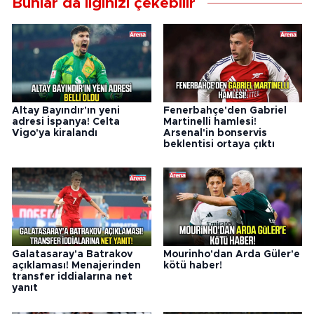
Bunlar da ilginizi çekebilir
Altay Bayındır'ın yeni
Fenerbahçe'den Gabriel
adresi İspanya! Celta
Martinelli hamlesi!
Vigo'ya kiralandı
Arsenal'in bonservis
beklentisi ortaya çıktı
Galatasaray'a Batrakov
Mourinho'dan Arda Güler'e
açıklaması! Menajerinden
kötü haber!
transfer iddialarına net
yanıt