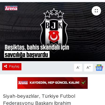
Paylaş
-
+
A
A
Siyah-beyazlılar, Türkiye Futbol
Federasyonu Başkanı İbrahim