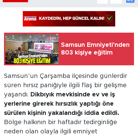
Samsun Emniyeti'nden
803 kişiye eğitim
Samsun’un Çarşamba ilçesinde günlerdir
süren hırsız paniğiyle ilgili flaş bir gelişme
yaşandı.
Dikbıyık mevkisinde ev ve iş
yerlerine girerek hırsızlık yaptığı öne
sürülen kişinin yakalandığı iddia edildi.
Bölge halkının bir haftadır tedirginliğe
neden olan olayla ilgili emniyet