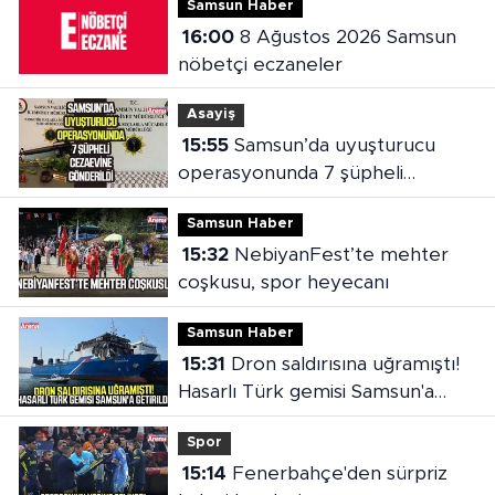
Samsun Haber
16:00
8 Ağustos 2026 Samsun
nöbetçi eczaneler
Asayiş
15:55
Samsun’da uyuşturucu
operasyonunda 7 şüpheli
cezaevine gönderildi
Samsun Haber
15:32
NebiyanFest’te mehter
coşkusu, spor heyecanı
Samsun Haber
15:31
Dron saldırısına uğramıştı!
Hasarlı Türk gemisi Samsun'a
getirildi
Spor
15:14
Fenerbahçe'den sürpriz