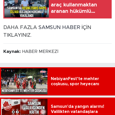
araç kullanmaktan
aranan hükümlü
cezaevine gönderildi
DAHA FAZLA
SAMSUN HABER
İÇİN
TIKLAYINIZ.
Kaynak:
HABER MERKEZİ
NebiyanFest’te mehter
coşkusu, spor heyecanı
Samsun'da yangın alarmı!
Valilikten vatandaşlara