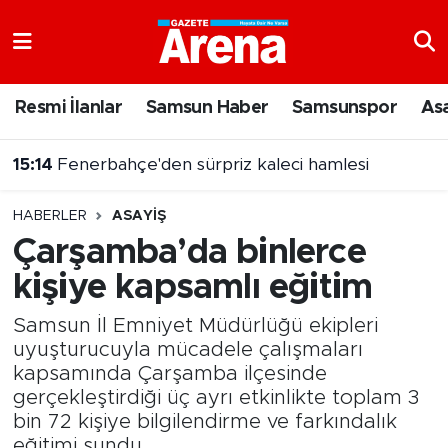
Nöbetçi Eczaneler
Resmi İlanlar
Samsun Haber
Samsunspor
As
Hava Durumu
15:14
Fenerbahçe'den sürpriz kaleci hamlesi
Samsun Namaz Vakitleri
HABERLER
ASAYIŞ
Trafik Durumu
Çarşamba’da binlerce
kişiye kapsamlı eğitim
Süper Lig Puan Durumu ve Fikstür
Samsun İl Emniyet Müdürlüğü ekipleri
Tüm Manşetler
uyuşturucuyla mücadele çalışmaları
kapsamında Çarşamba ilçesinde
Son Dakika Haberleri
gerçekleştirdiği üç ayrı etkinlikte toplam 3
bin 72 kişiye bilgilendirme ve farkındalık
Haber Arşivi
eğitimi sundu.