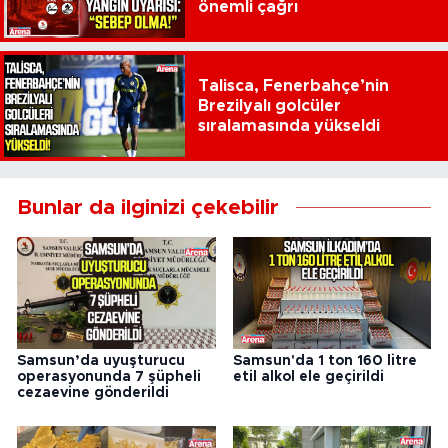
önemli çağrı
Talisca, Fenerbahçe’nin
Brezilyalı golcüler
sıralamasında yükseldi
Bunlar da ilginizi çekebilir
Samsun’da uyuşturucu
Samsun'da 1 ton 160 litre
operasyonunda 7 şüpheli
etil alkol ele geçirildi
cezaevine gönderildi