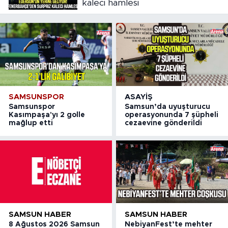
kaleci hamlesi
SAMSUNSPOR
ASAYIŞ
Samsunspor
Samsun’da uyuşturucu
Kasımpaşa'yı 2 golle
operasyonunda 7 şüpheli
mağlup etti
cezaevine gönderildi
SAMSUN HABER
SAMSUN HABER
8 Ağustos 2026 Samsun
NebiyanFest’te mehter